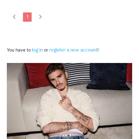
chevron_left
chevron_right
1
log in
register a new account
You have to
or
!