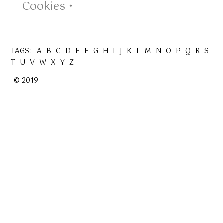
Cookies •
TAGS:
A
B
C
D
E
F
G
H
I
J
K
L
M
N
O
P
Q
R
S
T
U
V
W
X
Y
Z
© 2019