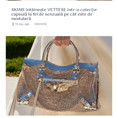
SKIMS întâlnește VETTESE într-o colecție
capsulă la fel de senzuală pe cât este de
modulară
hourglass_full
15 day ago
format_list_bulleted
FASHION