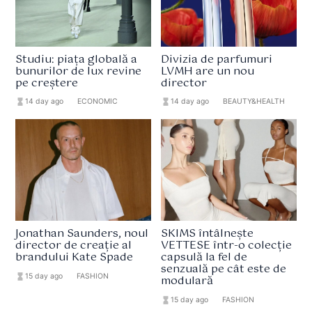
Studiu: piața globală a
Divizia de parfumuri
bunurilor de lux revine
LVMH are un nou
pe creștere
director
hourglass_full
14 day ago
format_list_bulleted
ECONOMIC
hourglass_full
14 day ago
format_list_bulleted
BEAUTY&HEALTH
Jonathan Saunders, noul
SKIMS întâlnește
director de creație al
VETTESE într-o colecție
brandului Kate Spade
capsulă la fel de
senzuală pe cât este de
hourglass_full
15 day ago
format_list_bulleted
FASHION
modulară
hourglass_full
15 day ago
format_list_bulleted
FASHION