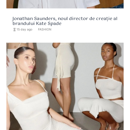
Jonathan Saunders, noul director de creație al
brandului Kate Spade
hourglass_full
15 day ago
format_list_bulleted
FASHION