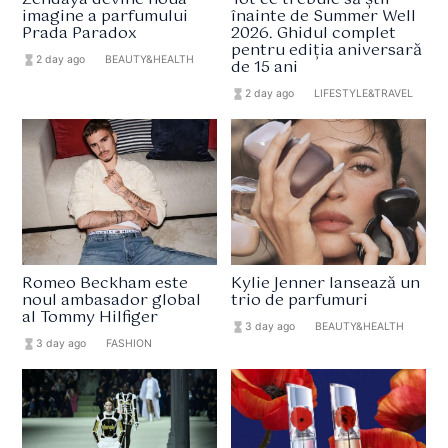
imagine a parfumului
înainte de Summer Well
Prada Paradox
2026. Ghidul complet
pentru ediția aniversară
hourglass_full
2 day ago
format_list_bulleted
BEAUTY&HEALTH
de 15 ani
hourglass_full
2 day ago
format_list_bulleted
LIFESTYLE&TRAVEL
Romeo Beckham este
Kylie Jenner lansează un
noul ambasador global
trio de parfumuri
al Tommy Hilfiger
hourglass_full
3 day ago
format_list_bulleted
BEAUTY&HEALTH
hourglass_full
3 day ago
format_list_bulleted
FASHION