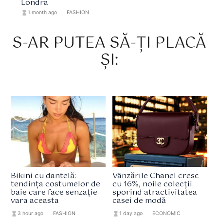
Londra
hourglass_full
1 month ago
format_list_bulleted
FASHION
S-AR PUTEA SĂ-ȚI PLACĂ
ȘI:
Bikini cu dantelă:
Vânzările Chanel cresc
tendința costumelor de
cu 16%, noile colecții
baie care face senzație
sporind atractivitatea
vara aceasta
casei de modă
hourglass_full
3 hour ago
format_list_bulleted
FASHION
hourglass_full
1 day ago
format_list_bulleted
ECONOMIC