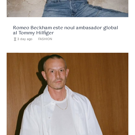
Romeo Beckham este noul ambasador global
al Tommy Hilfiger
hourglass_full
3 day ago
format_list_bulleted
FASHION