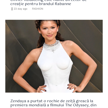
creație pentru brandul Rabanne
hourglass_full
23 day ago
format_list_bulleted
FASHION
Zendaya a purtat o rochie de zeiță greacă la
premiera mondială a filmului The Odyssey, din