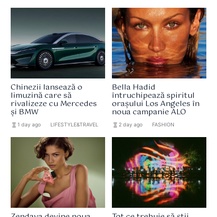
Chinezii lansează o
Bella Hadid
limuzină care să
întruchipează spiritul
rivalizeze cu Mercedes
orașului Los Angeles în
și BMW
noua campanie ALO
hourglass_full
1 day ago
format_list_bulleted
LIFESTYLE&TRAVEL
hourglass_full
2 day ago
format_list_bulleted
FASHION
Zendaya devine noua
Tot ce trebuie să știi