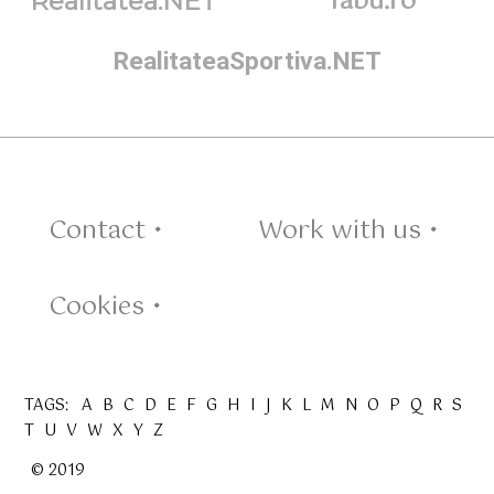
Tabu.ro
Realitatea.NET
RealitateaSportiva.NET
Contact •
Work with us •
Cookies •
TAGS:
A
B
C
D
E
F
G
H
I
J
K
L
M
N
O
P
Q
R
S
T
U
V
W
X
Y
Z
© 2019