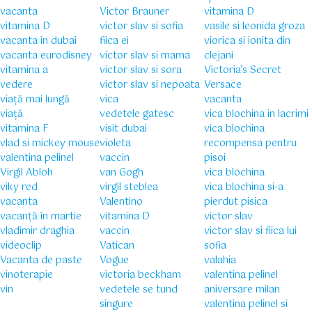
vacanta
Victor Brauner
vitamina D
vitamina D
victor slav si sofia
vasile si leonida groza
vacanta in dubai
fiica ei
viorica si ionita din
vacanta eurodisney
victor slav si mama
clejani
vitamina a
victor slav si sora
Victoria’s Secret
vedere
victor slav si nepoata
Versace
viață mai lungă
vica
vacanta
viață
vedetele gatesc
vica blochina in lacrimi
vitamina F
visit dubai
vica blochina
vlad si mickey mouse
violeta
recompensa pentru
valentina pelinel
vaccin
pisoi
Virgil Abloh
van Gogh
vica blochina
viky red
virgil steblea
vica blochina si-a
vacanta
Valentino
pierdut pisica
vacanță în martie
vitamina D
victor slav
vladimir draghia
vaccin
victor slav si fiica lui
videoclip
Vatican
sofia
Vacanta de paste
Vogue
valahia
vinoterapie
victoria beckham
valentina pelinel
vin
vedetele se tund
aniversare milan
singure
valentina pelinel si