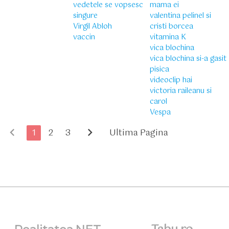
vedetele se vopsesc
mama ei
singure
valentina pelinel si
Virgil Abloh
cristi borcea
vaccin
vitamina K
vica blochina
vica blochina si-a gasit
pisica
videoclip hai
victoria raileanu si
carol
Vespa
chevron_left
chevron_right
1
2
3
Ultima Pagina