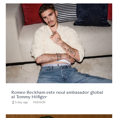
Romeo Beckham este noul ambasador global
al Tommy Hilfiger
hourglass_full
5 day ago
format_list_bulleted
FASHION