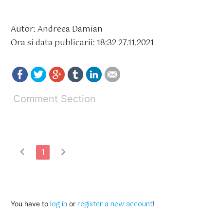
Autor: Andreea Damian
Ora si data publicarii: 18:32 27.11.2021
Comment Section
chevron_left
chevron_right
1
log in
register a new account
You have to
or
!