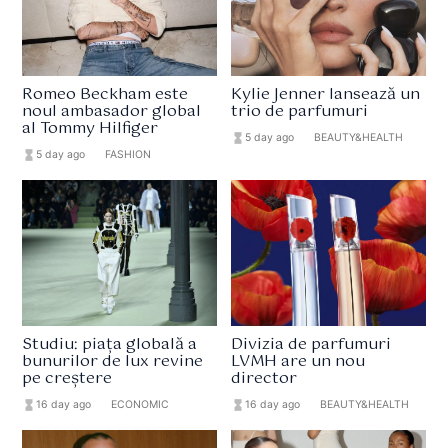
Romeo Beckham este
Kylie Jenner lansează un
noul ambasador global
trio de parfumuri
al Tommy Hilfiger
hourglass_full
5 day ago
format_list_bulleted
BEAUTY&HEALTH
hourglass_full
5 day ago
format_list_bulleted
FASHION
Studiu: piața globală a
Divizia de parfumuri
bunurilor de lux revine
LVMH are un nou
pe creștere
director
hourglass_full
16 day ago
format_list_bulleted
ECONOMIC
hourglass_full
16 day ago
format_list_bulleted
BEAUTY&HEALTH