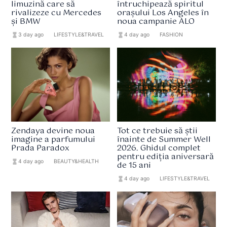
limuzină care să
întruchipează spiritul
rivalizeze cu Mercedes
orașului Los Angeles în
și BMW
noua campanie ALO
hourglass_full
3 day ago
format_list_bulleted
LIFESTYLE&TRAVEL
hourglass_full
4 day ago
format_list_bulleted
FASHION
Zendaya devine noua
Tot ce trebuie să știi
imagine a parfumului
înainte de Summer Well
Prada Paradox
2026. Ghidul complet
pentru ediția aniversară
hourglass_full
4 day ago
format_list_bulleted
BEAUTY&HEALTH
de 15 ani
hourglass_full
4 day ago
format_list_bulleted
LIFESTYLE&TRAVEL