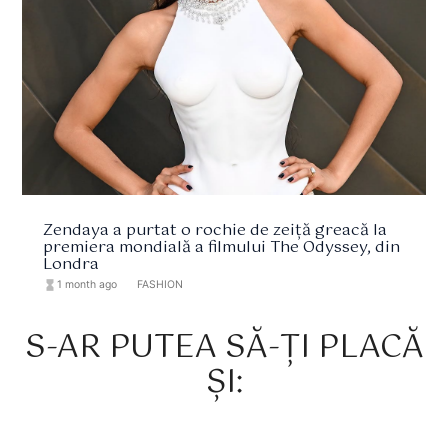
Zendaya a purtat o rochie de zeiță greacă la
premiera mondială a filmului The Odyssey, din
Londra
hourglass_full
1 month ago
format_list_bulleted
FASHION
S-AR PUTEA SĂ-ȚI PLACĂ
ȘI: