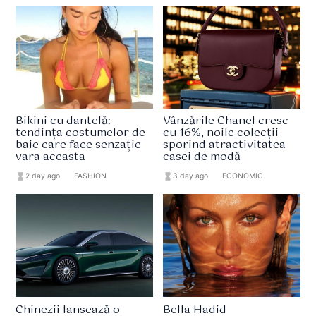
Bikini cu dantelă:
Vânzările Chanel cresc
tendința costumelor de
cu 16%, noile colecții
baie care face senzație
sporind atractivitatea
vara aceasta
casei de modă
hourglass_full
2 day ago
format_list_bulleted
FASHION
hourglass_full
3 day ago
format_list_bulleted
ECONOMIC
Chinezii lansează o
Bella Hadid