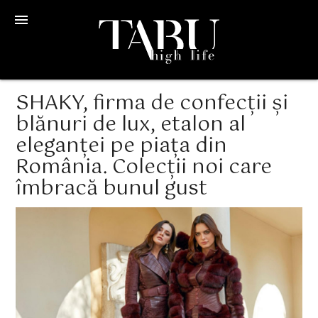
menu
SHAKY, firma de confecții și
blănuri de lux, etalon al
eleganței pe piața din
România. Colecții noi care
îmbracă bunul gust