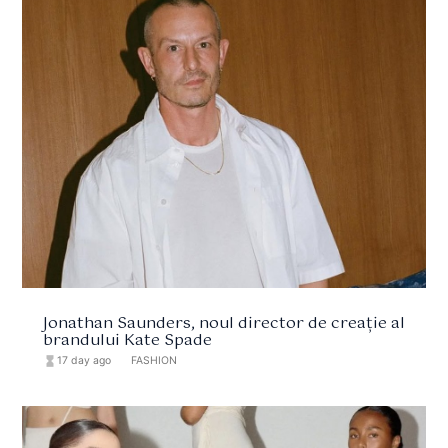
Jonathan Saunders, noul director de creație al
brandului Kate Spade
hourglass_full
17 day ago
format_list_bulleted
FASHION