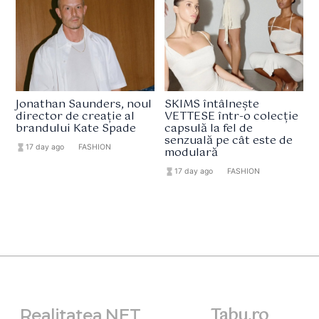
Jonathan Saunders, noul
SKIMS întâlnește
director de creație al
VETTESE într-o colecție
brandului Kate Spade
capsulă la fel de
senzuală pe cât este de
hourglass_full
17 day ago
format_list_bulleted
FASHION
modulară
hourglass_full
17 day ago
format_list_bulleted
FASHION
Tabu.ro
Realitatea.NET