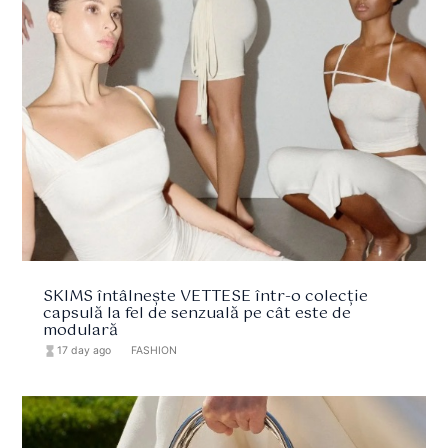
SKIMS întâlnește VETTESE într-o colecție
capsulă la fel de senzuală pe cât este de
modulară
hourglass_full
17 day ago
format_list_bulleted
FASHION