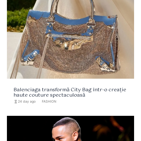
Balenciaga transformă City Bag într-o creație
haute couture spectaculoasă
hourglass_full
24 day ago
format_list_bulleted
FASHION