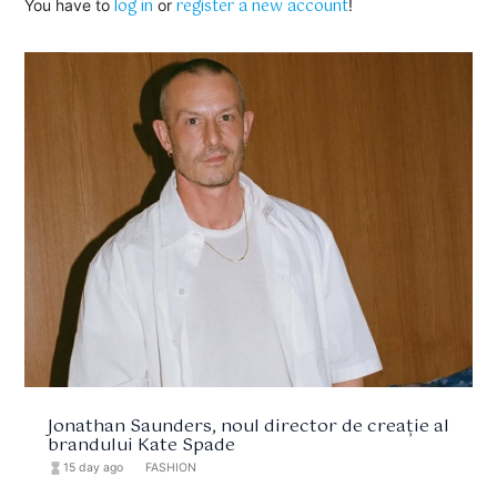
log in
register a new account
You have to
or
!
Jonathan Saunders, noul director de creație al
brandului Kate Spade
hourglass_full
15 day ago
format_list_bulleted
FASHION