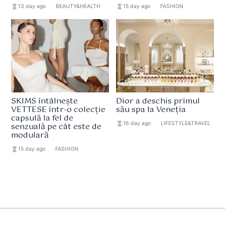
hourglass_full
13 day ago
format_list_bulleted
BEAUTY&HEALTH
hourglass_full
15 day ago
format_list_bulleted
FASHION
SKIMS întâlnește
Dior a deschis primul
VETTESE într-o colecție
său spa la Veneția
capsulă la fel de
hourglass_full
16 day ago
format_list_bulleted
LIFESTYLE&TRAVEL
senzuală pe cât este de
modulară
hourglass_full
15 day ago
format_list_bulleted
FASHION