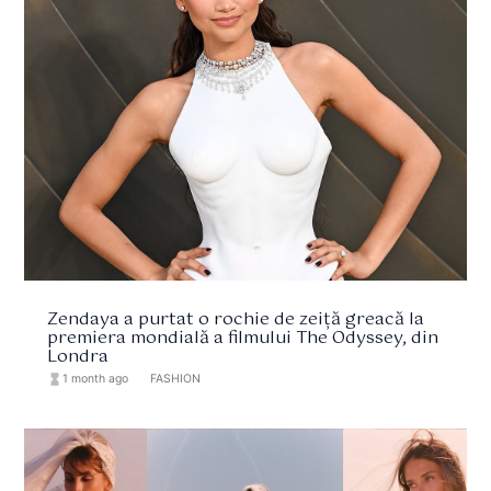
Zendaya a purtat o rochie de zeiță greacă la
premiera mondială a filmului The Odyssey, din
Londra
hourglass_full
1 month ago
format_list_bulleted
FASHION