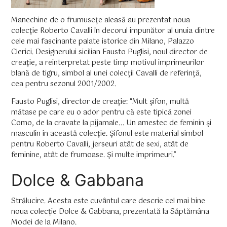
Manechine de o frumuseţe aleasă au prezentat noua
colecţie Roberto Cavalli în decorul impunător al unuia dintre
cele mai fascinante palate istorice din Milano, Palazzo
Clerici. Designerului sicilian Fausto Puglisi, noul director de
creaţie, a reinterpretat peste timp motivul imprimeurilor
blană de tigru, simbol al unei colecţii Cavalli de referinţă,
cea pentru sezonul 2001/2002.
Fausto Puglisi, director de creaţie: “Mult şifon, multă
mătase pe care eu o ador pentru că este tipică zonei
Como, de la cravate la pijamale... Un amestec de feminin şi
masculin în această colecţie. Şifonul este material simbol
pentru Roberto Cavalli, jerseuri atât de sexi, atât de
feminine, atât de frumoase. Şi multe imprimeuri.”
Dolce & Gabbana
Strălucire. Acesta este cuvântul care descrie cel mai bine
noua colecție Dolce & Gabbana, prezentată la Săptămâna
Modei de la Milano.