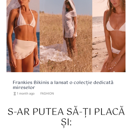
Frankies Bikinis a lansat o colecție dedicată
mireselor
hourglass_full
1 month ago
format_list_bulleted
FASHION
S-AR PUTEA SĂ-ȚI PLACĂ
ȘI: