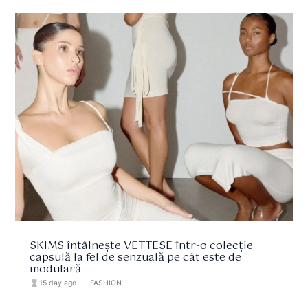
SKIMS întâlnește VETTESE într-o colecție
capsulă la fel de senzuală pe cât este de
modulară
hourglass_full
15 day ago
format_list_bulleted
FASHION