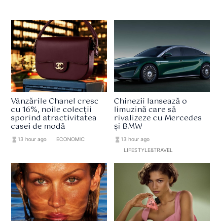
Vânzările Chanel cresc
Chinezii lansează o
cu 16%, noile colecții
limuzină care să
sporind atractivitatea
rivalizeze cu Mercedes
casei de modă
și BMW
hourglass_full
13 hour ago
format_list_bulleted
ECONOMIC
hourglass_full
13 hour ago
format_list_bulleted
LIFESTYLE&TRAVEL