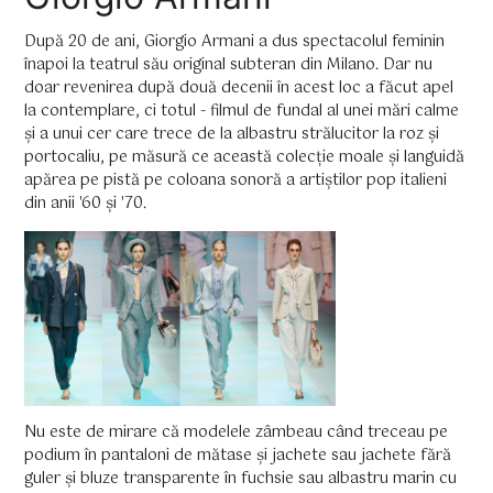
După 20 de ani, Giorgio Armani a dus spectacolul feminin
înapoi la teatrul său original subteran din Milano. Dar nu
doar revenirea după două decenii în acest loc a făcut apel
la contemplare, ci totul - filmul de fundal al unei mări calme
și a unui cer care trece de la albastru strălucitor la roz și
portocaliu, pe măsură ce această colecție moale și languidă
apărea pe pistă pe coloana sonoră a artiștilor pop italieni
din anii '60 și '70.
Nu este de mirare că modelele zâmbeau când treceau pe
podium în pantaloni de mătase și jachete sau jachete fără
guler și bluze transparente în fuchsie sau albastru marin cu