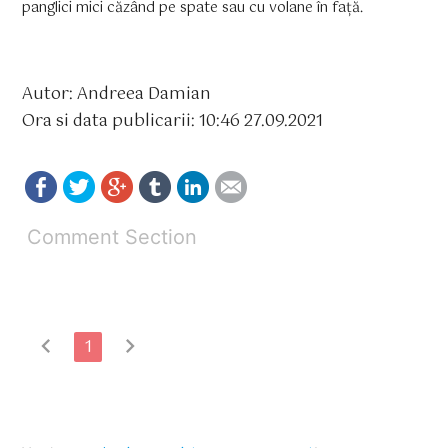
panglici mici căzând pe spate sau cu volane în față.
Autor: Andreea Damian
Ora si data publicarii: 10:46 27.09.2021
Comment Section
chevron_left
chevron_right
1