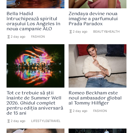
Bella Hadid
Zendaya devine noua
întruchipează spiritul
imagine a parfumului
orașului Los Angeles în
Prada Paradox
noua campanie ALO
hourglass_full
2 day ago
format_list_bulleted
BEAUTY&HEALTH
hourglass_full
2 day ago
format_list_bulleted
FASHION
Tot ce trebuie să știi
Romeo Beckham este
înainte de Summer Well
noul ambasador global
2026. Ghidul complet
al Tommy Hilfiger
pentru ediția aniversară
hourglass_full
2 day ago
format_list_bulleted
FASHION
de 15 ani
hourglass_full
2 day ago
format_list_bulleted
LIFESTYLE&TRAVEL