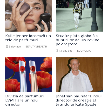
Kylie Jenner lansează un
Studiu: piața globală a
trio de parfumuri
bunurilor de lux revine
pe creștere
hourglass_full
3 day ago
format_list_bulleted
BEAUTY&HEALTH
hourglass_full
13 day ago
format_list_bulleted
ECONOMIC
Divizia de parfumuri
Jonathan Saunders, noul
LVMH are un nou
director de creație al
director
brandului Kate Spade