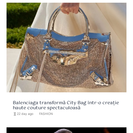
Balenciaga transformă City Bag într-o creație
haute couture spectaculoasă
hourglass_full
22 day ago
format_list_bulleted
FASHION