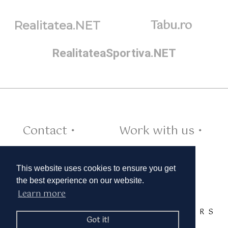
Tabu.ro
Realitatea.NET
RealitateaSportiva.NET
Contact •
Work with us •
Cookies •
This website uses cookies to ensure you get
the best experience on our website.
Learn more
TAGS:
A
B
C
D
E
F
G
H
I
J
K
L
M
N
O
P
Q
R
S
Got it!
T
U
V
W
X
Y
Z