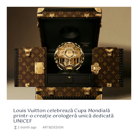
Louis Vuitton celebrează Cupa Mondială
printr-o creație orologeră unică dedicată
UNICEF
hourglass_full
2 month ago
format_list_bulleted
ART&DESIGN