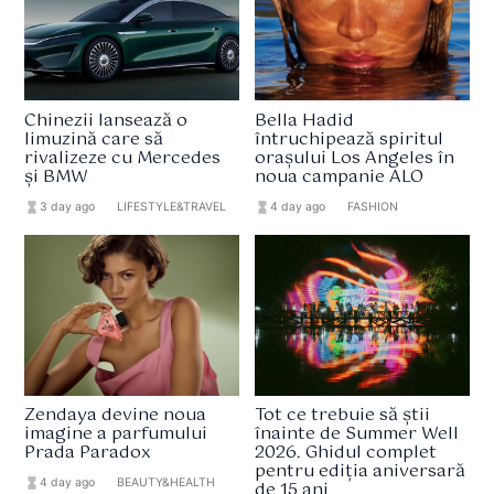
Chinezii lansează o
Bella Hadid
limuzină care să
întruchipează spiritul
rivalizeze cu Mercedes
orașului Los Angeles în
și BMW
noua campanie ALO
hourglass_full
3 day ago
format_list_bulleted
LIFESTYLE&TRAVEL
hourglass_full
4 day ago
format_list_bulleted
FASHION
Zendaya devine noua
Tot ce trebuie să știi
imagine a parfumului
înainte de Summer Well
Prada Paradox
2026. Ghidul complet
pentru ediția aniversară
hourglass_full
4 day ago
format_list_bulleted
BEAUTY&HEALTH
de 15 ani