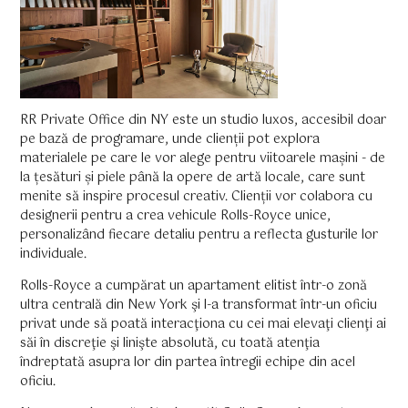
RR Private Office din NY este un studio luxos, accesibil doar
pe bază de programare, unde clienții pot explora
materialele pe care le vor alege pentru viitoarele mașini - de
la țesături și piele până la opere de artă locale, care sunt
menite să inspire procesul creativ. Clienții vor colabora cu
designerii pentru a crea vehicule Rolls-Royce unice,
personalizând fiecare detaliu pentru a reflecta gusturile lor
individuale.
Rolls-Royce a cumpărat un apartament elitist într-o zonă
ultra centrală din New York şi l-a transformat într-un oficiu
privat unde să poată interacţiona cu cei mai elevaţi clienţi ai
săi în discreţie şi linişte absolută, cu toată atenţia
îndreptată asupra lor din partea întregii echipe din acel
oficiu.