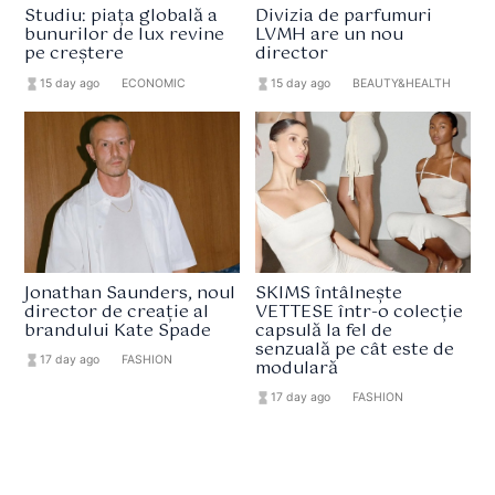
Studiu: piața globală a
Divizia de parfumuri
bunurilor de lux revine
LVMH are un nou
pe creștere
director
hourglass_full
15 day ago
format_list_bulleted
ECONOMIC
hourglass_full
15 day ago
format_list_bulleted
BEAUTY&HEALTH
Jonathan Saunders, noul
SKIMS întâlnește
director de creație al
VETTESE într-o colecție
brandului Kate Spade
capsulă la fel de
senzuală pe cât este de
hourglass_full
17 day ago
format_list_bulleted
FASHION
modulară
hourglass_full
17 day ago
format_list_bulleted
FASHION