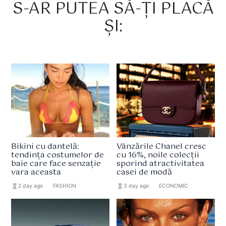
S-AR PUTEA SĂ-ȚI PLACĂ
ȘI:
Bikini cu dantelă:
Vânzările Chanel cresc
tendința costumelor de
cu 16%, noile colecții
baie care face senzație
sporind atractivitatea
vara aceasta
casei de modă
hourglass_full
2 day ago
format_list_bulleted
FASHION
hourglass_full
3 day ago
format_list_bulleted
ECONOMIC