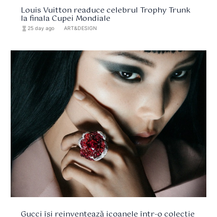
Louis Vuitton readuce celebrul Trophy Trunk
la finala Cupei Mondiale
hourglass_full
25 day ago
format_list_bulleted
ART&DESIGN
Gucci își reinventează icoanele într-o colecție