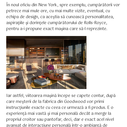
În noul oficiu din New York, spre exemplu, cumpărătorii vor
petrece mai mule ore, cu mai multe vizite, eventual, cu
echipa de design, ca aceştia să cunoască personalitatea,
aspiraţiile şi dorinţele cumpărătorului de Rolls-Royce,
pentru a-i propune exact maşina care să-l reprezinte.
Iar astfel, viitoarea maşină începe se capete contur, după
care meşterii de la fabrica din Goodwood vor primi
instrucţiunile exacte cu ceea ce urmează a fi produs. E o
experienţă mai vastă şi mai personală decât a merge la
propriul croitor sau pantofar, deci, dar e exact acel nivel
avansat de interacţiune personală într-o ambianţă de