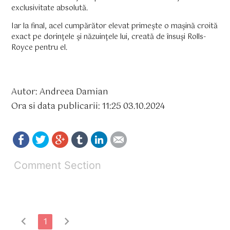
exclusivitate absolută.
Iar la final, acel cumpărător elevat primeşte o maşină croită
exact pe dorinţele şi năzuinţele lui, creată de însuşi Rolls-
Royce pentru el.
Autor: Andreea Damian
Ora si data publicarii: 11:25 03.10.2024
Comment Section
chevron_left
chevron_right
1