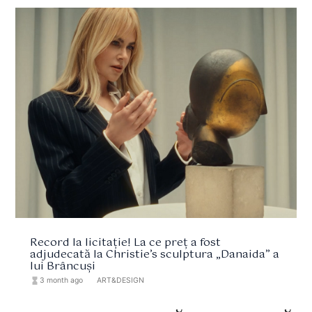
Record la licitație! La ce preț a fost
adjudecată la Christie’s sculptura „Danaida” a
lui Brâncuși
hourglass_full
3 month ago
format_list_bulleted
ART&DESIGN