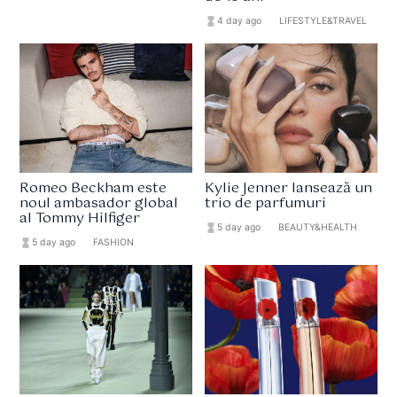
hourglass_full
4 day ago
format_list_bulleted
LIFESTYLE&TRAVEL
Romeo Beckham este
Kylie Jenner lansează un
noul ambasador global
trio de parfumuri
al Tommy Hilfiger
hourglass_full
5 day ago
format_list_bulleted
BEAUTY&HEALTH
hourglass_full
5 day ago
format_list_bulleted
FASHION