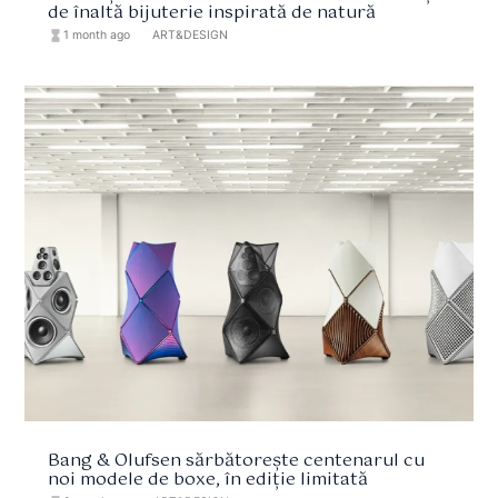
de înaltă bijuterie inspirată de natură
hourglass_full
1 month ago
format_list_bulleted
ART&DESIGN
Bang & Olufsen sărbătorește centenarul cu
noi modele de boxe, în ediție limitată