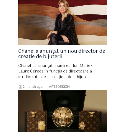
încorporat. Toată această frumusețe și
măiestrie muzicală au însă un preț: o
pereche de boxe în ediție limitată costă
450.000 de dolari.
Chanel a anunțat un nou director de
creație de bijuterii
Chanel a anunțat numirea lui Marie-
Laure Cérède în funcția de directoare a
studioului de creație de bijuterii.
Designerul, care îl succede pe Patrice
hourglass_full
format_list_bulleted
2 month ago
ART&DESIGN
Leguéreau (decedat la sfârșitul anului
2024), își va prelua funcția în octombrie
anul acesta.