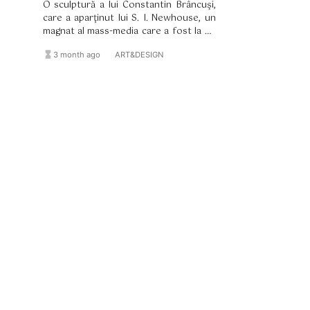
O sculptură a lui Constantin Brâncuşi,
care a aparţinut lui S. I. Newhouse, un
magnat al mass-media care a fost la un
moment dat printre cei mai importanţi
hourglass_full
format_list_bulleted
3 month ago
ART&DESIGN
colecţionari de artă din lume, s-a vândut
luni seara, la Christie’s, pentru o sumă
de 93 de milioane de dolari, doborând
recordul de licitaţie al sculptorului
modernist.