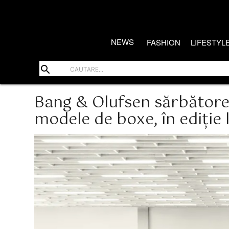
NEWS
FASHION
LIFESTYL
search
Bang & Olufsen sărbătore
modele de boxe, în ediție 