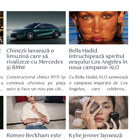
c
Chinezii lansează o
Bella Hadid
limuzină care să
întruchipează spiritul
rivalizeze cu Mercedes
orașului Los Angeles în
și BMW
noua campanie ALO
cu
Constructorul chinez BYD își
Cu Bella Hadid, ALO semnează
 a
continuă ofensiva pe piața
o campanie inspirată de Los
x,
auto și face un nou pas către
Angeles, care celebrează
ce
segmentul premium, odată cu
bunăstarea autentică, bazată
au
lansarea modelului Da Han, o
pe echilibru, mișcare și
pe
limuzină electrică de mari
acceptare de sine.
le
dimensiuni care țintește
direct rivali consacrați precum
Mercedes S-Class, Mercedes
EQS și BMW Seria 7.
Romeo Beckham este
Kylie Jenner lansează