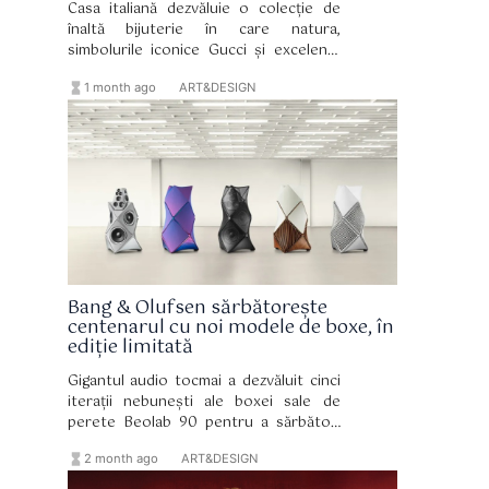
Casa italiană dezvăluie o colecție de
înaltă bijuterie în care natura,
simbolurile iconice Gucci și excelența
artizanală conversează în creații
hourglass_full
format_list_bulleted
1 month ago
ART&DESIGN
excepționale.
Bang & Olufsen sărbătorește
centenarul cu noi modele de boxe, în
ediție limitată
Gigantul audio tocmai a dezvăluit cinci
iterații nebunești ale boxei sale de
perete Beolab 90 pentru a sărbători
aniversarea sa, fiecare fiind
hourglass_full
format_list_bulleted
2 month ago
ART&DESIGN
asemănătoare unei opere de artă
curbate, cu un sistem audio puternic