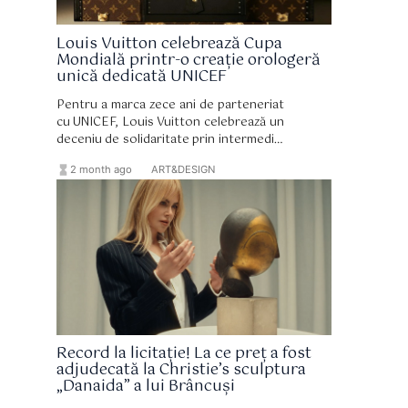
Louis Vuitton celebrează Cupa
Mondială printr-o creație orologeră
unică dedicată UNICEF
Pentru a marca zece ani de parteneriat
cu UNICEF, Louis Vuitton celebrează un
deceniu de solidaritate prin intermediul
mai multor inițiative, inclusiv licitația
hourglass_full
format_list_bulleted
2 month ago
ART&DESIGN
excepțională a obiectului Louis Vuitton
Unity Time, ale cărui venituri vor fi
donate organizației.
Record la licitație! La ce preț a fost
adjudecată la Christie’s sculptura
„Danaida” a lui Brâncuși