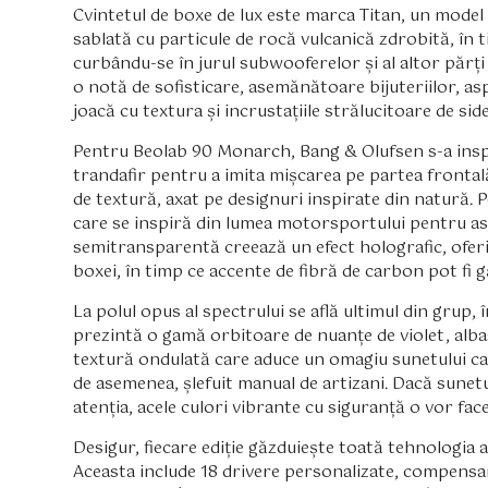
Cvintetul de boxe de lux este marca Titan, un model d
sablată cu particule de rocă vulcanică zdrobită, în ti
curbându-se în jurul subwooferelor și al altor părți 
o notă de sofisticare, asemănătoare bijuteriilor, asp
joacă cu textura și incrustațiile strălucitoare de side
Pentru Beolab 90 Monarch, Bang & Olufsen s-a inspi
trandafir pentru a imita mișcarea pe partea frontală
de textură, axat pe designuri inspirate din natură.
care se inspiră din lumea motorsportului pentru asp
semitransparentă creează un efect holografic, ofer
boxei, în timp ce accente de fibră de carbon pot fi g
La polul opus al spectrului se află ultimul din grup,
prezintă o gamă orbitoare de nuanțe de violet, albas
textură ondulată care aduce un omagiu sunetului ca
de asemenea, șlefuit manual de artizani. Dacă sunetul
atenția, acele culori vibrante cu siguranță o vor face
Desigur, fiecare ediție găzduiește toată tehnologia 
Aceasta include 18 drivere personalizate, compensa