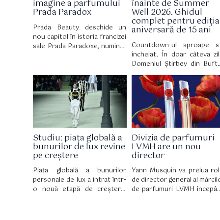
imagine a parfumului
înainte de Summer
Prada Paradox
Well 2026. Ghidul
complet pentru ediția
Prada Beauty deschide un
aniversară de 15 ani
nou capitol în istoria francizei
Countdown-ul aproape s
sale Prada Paradoxe, numind-
încheiat. În doar câteva zil
o pe Zendaya ambasador
Domeniul Știrbey din Buft
global. Mai mult decât un
devine din nou locul în ca
simplu parteneriat, această
zeci de mii de oameni v
colaborare celebrează o
pentru trei zile de muzic
personalitate multifațetată,
artă, nopți lungi și experien
perfect aliniată cu lumea casei
care definesc vara. La 15 a
de modă italiene, însoțind
de la prima ediție, Summ
totodată lansarea parfumului
Well revine cu un line-
Prada Paradoxe Sweet
Studiu: piața globală a
Divizia de parfumuri
eclectic și un unive
Chemistry Eau de Parfum, o
bunurilor de lux revine
LVMH are un nou
construit în jurul cultur
nouă creație olfactivă cu o
pe creștere
director
contemporane.
semnătură fructată și florală.
Piața globală a bunurilor
Yann Musquin va prelua rol
personale de lux a intrat într-
de director general al mărcil
o nouă etapă de creștere,
de parfumuri LVMH începâ
considerată mai sănătoasă și
cu 3 august. El îl succede 
mai sustenabilă, potrivit celei
Romain Spitzer, ca
de-a 12-a ediții a raportului
părăsește grupul după 10 a