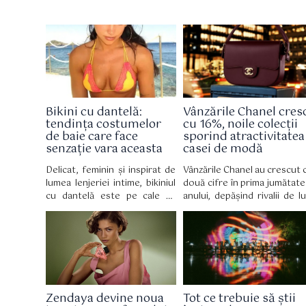
Bikini cu dantelă:
Vânzările Chanel cres
tendința costumelor
cu 16%, noile colecții
de baie care face
sporind atractivitatea
senzație vara aceasta
casei de modă
Delicat, feminin și inspirat de
Vânzările Chanel au crescut 
lumea lenjeriei intime, bikiniul
două cifre în prima jumătate
cu dantelă este pe cale să
anului, depășind rivalii de lu
devină piesa vestimentară
inclusiv LVMH, deoare
obligatorie a verii 2026,
cumpărătorii bogați 
reinventând costumul de baie
cheltuit o grămadă de bani 
cu o eleganță retro irezistibilă.
noile creații de modă a
designerului Matthieu Blazy.
Zendaya devine noua
Tot ce trebuie să știi