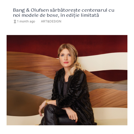
Bang & Olufsen sărbătorește centenarul cu
noi modele de boxe, în ediție limitată
hourglass_full
1 month ago
format_list_bulleted
ART&DESIGN