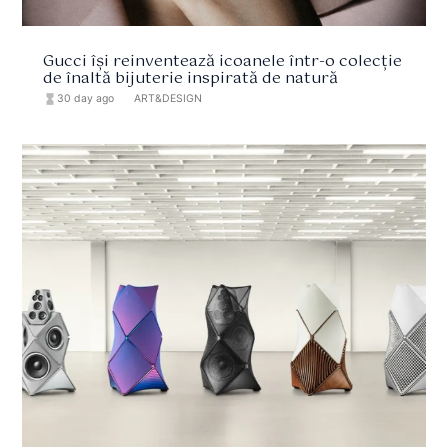
Gucci își reinventează icoanele într-o colecție
de înaltă bijuterie inspirată de natură
hourglass_full
30 day ago
format_list_bulleted
ART&DESIGN