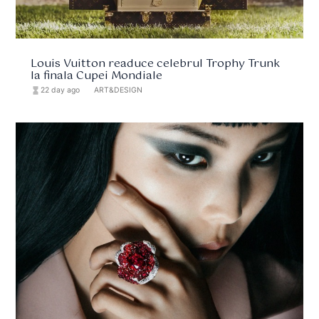
Louis Vuitton readuce celebrul Trophy Trunk
la finala Cupei Mondiale
hourglass_full
22 day ago
format_list_bulleted
ART&DESIGN