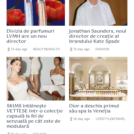
Divizia de parfumuri
Jonathan Saunders, noul
LVMH are un nou
director de creație al
director
brandului Kate Spade
hourglass_full
13 day ago
format_list_bulleted
BEAUTY&HEALTH
hourglass_full
15 day ago
format_list_bulleted
FASHION
SKIMS întâlnește
Dior a deschis primul
VETTESE într-o colecție
său spa la Veneția
capsulă la fel de
hourglass_full
16 day ago
format_list_bulleted
LIFESTYLE&TRAVEL
senzuală pe cât este de
modulară