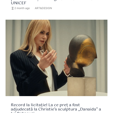
UNICEF
hourglass_full
2 month ago
format_list_bulleted
ART&DESIGN
Record la licitație! La ce preț a fost
adjudecată la Christie’s sculptura „Danaida” a