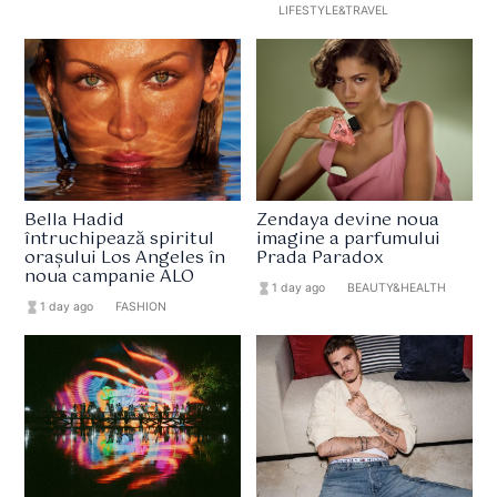
format_list_bulleted
LIFESTYLE&TRAVEL
Bella Hadid
Zendaya devine noua
întruchipează spiritul
imagine a parfumului
orașului Los Angeles în
Prada Paradox
noua campanie ALO
hourglass_full
1 day ago
format_list_bulleted
BEAUTY&HEALTH
hourglass_full
1 day ago
format_list_bulleted
FASHION