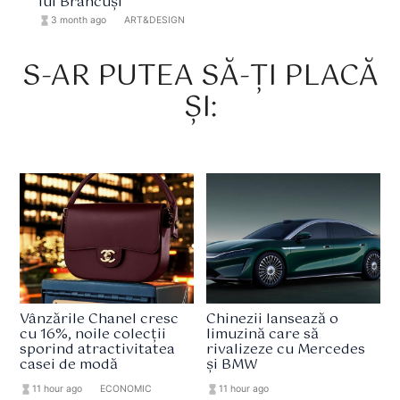
lui Brâncuși
hourglass_full
3 month ago
format_list_bulleted
ART&DESIGN
S-AR PUTEA SĂ-ȚI PLACĂ
ȘI:
Vânzările Chanel cresc
Chinezii lansează o
cu 16%, noile colecții
limuzină care să
sporind atractivitatea
rivalizeze cu Mercedes
casei de modă
și BMW
hourglass_full
11 hour ago
format_list_bulleted
ECONOMIC
hourglass_full
11 hour ago