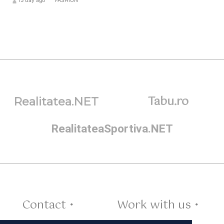
hourglass_full
15 day ago
format_list_bulleted
FASHION
Tabu.ro
Realitatea.NET
RealitateaSportiva.NET
Contact •
Work with us •