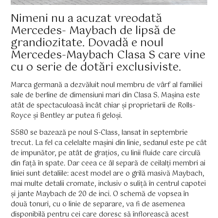
Nimeni nu a acuzat vreodată
Mercedes- Maybach de lipsă de
grandiozitate. Dovadă e noul
Mercedes-Maybach Clasa S care vine
cu o serie de dotări exclusiviste.
Marca germană a dezvăluit noul membru de vârf al familiei
sale de berline de dimensiuni mari din Clasa S. Mașina este
atât de spectaculoasă încât chiar și proprietarii de Rolls-
Royce și Bentley ar putea fi geloși.
S580 se bazează pe noul S-Class, lansat în septembrie
trecut. La fel ca celelalte mașini din linie, sedanul este pe cât
de impunător, pe atât de grațios, cu linii fluide care circulă
din față în spate. Dar ceea ce âl separă de ceilalți membri ai
liniei sunt detaliile: acest model are o grilă masivă Maybach,
mai multe detalii cromate, inclusiv o suliță în centrul capotei
și jante Maybach de 20 de inci. O schemă de vopsea în
două tonuri, cu o linie de separare, va fi de asemenea
disponibilă pentru cei care doresc să înflorească acest