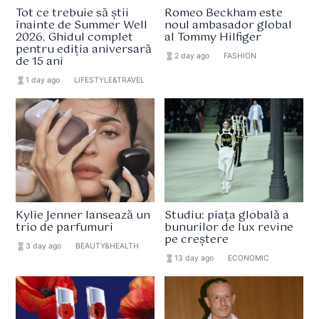
Tot ce trebuie să știi
Romeo Beckham este
înainte de Summer Well
noul ambasador global
2026. Ghidul complet
al Tommy Hilfiger
pentru ediția aniversară
hourglass_full
2 day ago
format_list_bulleted
FASHION
de 15 ani
hourglass_full
1 day ago
format_list_bulleted
LIFESTYLE&TRAVEL
Kylie Jenner lansează un
Studiu: piața globală a
trio de parfumuri
bunurilor de lux revine
pe creștere
hourglass_full
3 day ago
format_list_bulleted
BEAUTY&HEALTH
hourglass_full
13 day ago
format_list_bulleted
ECONOMIC