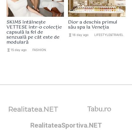
SKIMS întâlnește
Dior a deschis primul
VETTESE într-o colecție
său spa la Veneția
capsulă la fel de
hourglass_full
16 day ago
format_list_bulleted
LIFESTYLE&TRAVEL
senzuală pe cât este de
modulară
hourglass_full
15 day ago
format_list_bulleted
FASHION
Tabu.ro
Realitatea.NET
RealitateaSportiva.NET