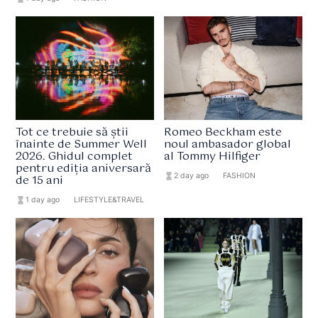
Tot ce trebuie să știi
Romeo Beckham este
înainte de Summer Well
noul ambasador global
2026. Ghidul complet
al Tommy Hilfiger
pentru ediția aniversară
hourglass_full
2 day ago
format_list_bulleted
FASHION
de 15 ani
hourglass_full
1 day ago
format_list_bulleted
LIFESTYLE&TRAVEL