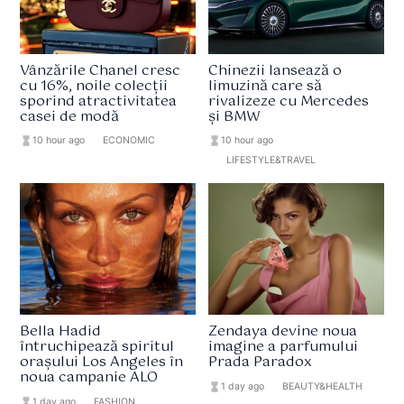
Vânzările Chanel cresc
Chinezii lansează o
cu 16%, noile colecții
limuzină care să
sporind atractivitatea
rivalizeze cu Mercedes
casei de modă
și BMW
hourglass_full
10 hour ago
format_list_bulleted
ECONOMIC
hourglass_full
10 hour ago
format_list_bulleted
LIFESTYLE&TRAVEL
Bella Hadid
Zendaya devine noua
întruchipează spiritul
imagine a parfumului
orașului Los Angeles în
Prada Paradox
noua campanie ALO
hourglass_full
1 day ago
format_list_bulleted
BEAUTY&HEALTH
hourglass_full
1 day ago
format_list_bulleted
FASHION