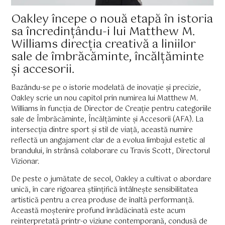
Oakley începe o nouă etapă în istoria
sa încredințându-i lui Matthew M.
Williams direcția creativă a liniilor
sale de îmbrăcăminte, încălțăminte
și accesorii.
Bazându-se pe o istorie modelată de inovație și precizie,
Oakley scrie un nou capitol prin numirea lui Matthew M.
Williams în funcția de Director de Creație pentru categoriile
sale de Îmbrăcăminte, Încălțăminte și Accesorii (AFA). La
intersecția dintre sport și stil de viață, această numire
reflectă un angajament clar de a evolua limbajul estetic al
brandului, în strânsă colaborare cu Travis Scott, Directorul
Vizionar.
De peste o jumătate de secol, Oakley a cultivat o abordare
unică, în care rigoarea științifică întâlnește sensibilitatea
artistică pentru a crea produse de înaltă performanță.
Această moștenire profund înrădăcinată este acum
reinterpretată printr-o viziune contemporană, condusă de