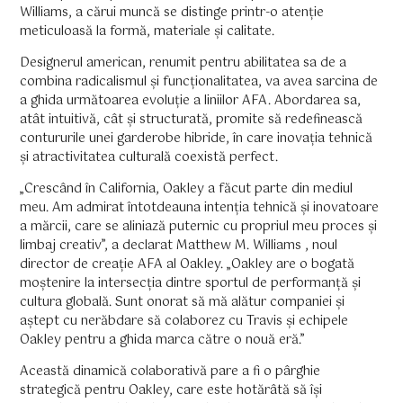
Williams, a cărui muncă se distinge printr-o atenție
meticuloasă la formă, materiale și calitate.
Designerul american, renumit pentru abilitatea sa de a
combina radicalismul și funcționalitatea, va avea sarcina de
a ghida următoarea evoluție a liniilor AFA. Abordarea sa,
atât intuitivă, cât și structurată, promite să redefinească
contururile unei garderobe hibride, în care inovația tehnică
și atractivitatea culturală coexistă perfect.
„Crescând în California, Oakley a făcut parte din mediul
meu. Am admirat întotdeauna intenția tehnică și inovatoare
a mărcii, care se aliniază puternic cu propriul meu proces și
limbaj creativ”, a declarat Matthew M. Williams , noul
director de creație AFA al Oakley. „Oakley are o bogată
moștenire la intersecția dintre sportul de performanță și
cultura globală. Sunt onorat să mă alătur companiei și
aștept cu nerăbdare să colaborez cu Travis și echipele
Oakley pentru a ghida marca către o nouă eră.”
Această dinamică colaborativă pare a fi o pârghie
strategică pentru Oakley, care este hotărâtă să își