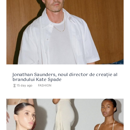
Jonathan Saunders, noul director de creație al
brandului Kate Spade
hourglass_full
15 day ago
format_list_bulleted
FASHION