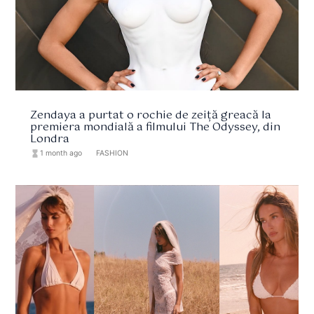
Zendaya a purtat o rochie de zeiță greacă la
premiera mondială a filmului The Odyssey, din
Londra
hourglass_full
1 month ago
format_list_bulleted
FASHION