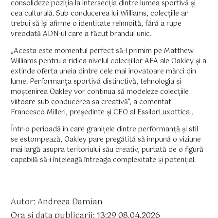
consolideze poziția la intersecția dintre lumea sportivă și
cea culturală. Sub conducerea lui Williams, colecțiile ar
trebui să își afirme o identitate reînnoită, fără a rupe
vreodată ADN-ul care a făcut brandul unic.
„Acesta este momentul perfect să-l primim pe Matthew
Williams pentru a ridica nivelul colecțiilor AFA ale Oakley și a
extinde oferta uneia dintre cele mai inovatoare mărci din
lume. Performanța sportivă distinctivă, tehnologia și
moștenirea Oakley vor continua să modeleze colecțiile
viitoare sub conducerea sa creativă”, a comentat
Francesco Milleri, președinte și CEO al EssilorLuxottica .
Într-o perioadă în care granițele dintre performanță și stil
se estompează, Oakley pare pregătită să impună o viziune
mai largă asupra teritoriului său creativ, purtată de o figură
capabilă să-i înțeleagă întreaga complexitate și potențial.
Autor: Andreea Damian
Ora si data publicarii: 13:29 08.04.2026