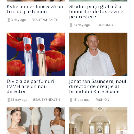
Kylie Jenner lansează un
Studiu: piața globală a
trio de parfumuri
bunurilor de lux revine
pe creștere
hourglass_full
3 day ago
format_list_bulleted
BEAUTY&HEALTH
hourglass_full
13 day ago
format_list_bulleted
ECONOMIC
Divizia de parfumuri
Jonathan Saunders, noul
LVMH are un nou
director de creație al
director
brandului Kate Spade
hourglass_full
13 day ago
format_list_bulleted
BEAUTY&HEALTH
hourglass_full
15 day ago
format_list_bulleted
FASHION