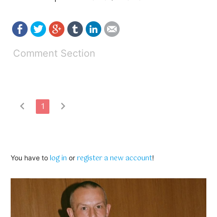
Comment Section
chevron_left
chevron_right
1
log in
register a new account
You have to
or
!