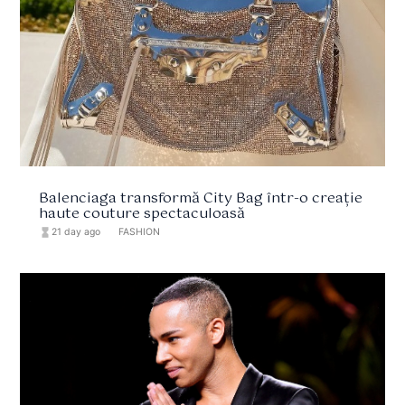
Balenciaga transformă City Bag într-o creație
haute couture spectaculoasă
hourglass_full
21 day ago
format_list_bulleted
FASHION