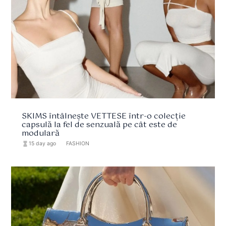
SKIMS întâlnește VETTESE într-o colecție
capsulă la fel de senzuală pe cât este de
modulară
hourglass_full
15 day ago
format_list_bulleted
FASHION