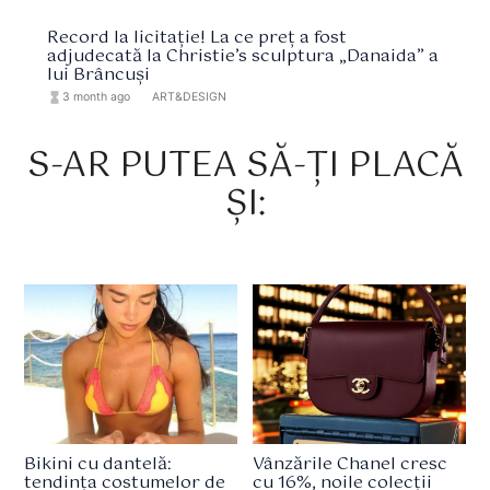
Record la licitație! La ce preț a fost
adjudecată la Christie’s sculptura „Danaida” a
lui Brâncuși
hourglass_full
3 month ago
format_list_bulleted
ART&DESIGN
S-AR PUTEA SĂ-ȚI PLACĂ
ȘI:
Bikini cu dantelă:
Vânzările Chanel cresc
tendința costumelor de
cu 16%, noile colecții