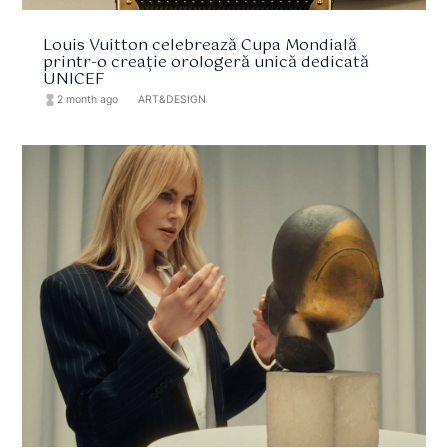
Louis Vuitton celebrează Cupa Mondială
printr-o creație orologeră unică dedicată
UNICEF
hourglass_full
2 month ago
format_list_bulleted
ART&DESIGN