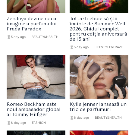
Zendaya devine noua
Tot ce trebuie să știi
imagine a parfumului
înainte de Summer Well
Prada Paradox
2026. Ghidul complet
pentru ediția aniversară
hourglass_full
5 day ago
format_list_bulleted
BEAUTY&HEALTH
de 15 ani
hourglass_full
5 day ago
format_list_bulleted
LIFESTYLE&TRAVEL
Romeo Beckham este
Kylie Jenner lansează un
noul ambasador global
trio de parfumuri
al Tommy Hilfiger
hourglass_full
6 day ago
format_list_bulleted
BEAUTY&HEALTH
hourglass_full
6 day ago
format_list_bulleted
FASHION