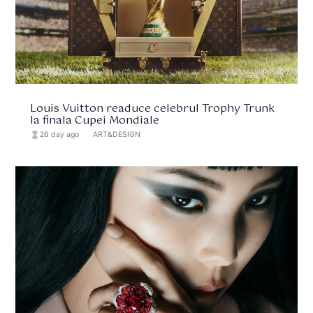
Louis Vuitton readuce celebrul Trophy Trunk
la finala Cupei Mondiale
hourglass_full
26 day ago
format_list_bulleted
ART&DESIGN