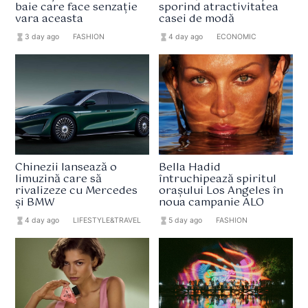
baie care face senzație
sporind atractivitatea
vara aceasta
casei de modă
hourglass_full
3 day ago
format_list_bulleted
FASHION
hourglass_full
4 day ago
format_list_bulleted
ECONOMIC
Chinezii lansează o
Bella Hadid
limuzină care să
întruchipează spiritul
rivalizeze cu Mercedes
orașului Los Angeles în
și BMW
noua campanie ALO
hourglass_full
4 day ago
format_list_bulleted
LIFESTYLE&TRAVEL
hourglass_full
5 day ago
format_list_bulleted
FASHION