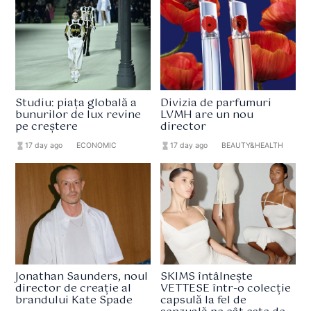
Studiu: piața globală a
Divizia de parfumuri
bunurilor de lux revine
LVMH are un nou
pe creștere
director
hourglass_full
17 day ago
format_list_bulleted
ECONOMIC
hourglass_full
17 day ago
format_list_bulleted
BEAUTY&HEALTH
Jonathan Saunders, noul
SKIMS întâlnește
director de creație al
VETTESE într-o colecție
brandului Kate Spade
capsulă la fel de