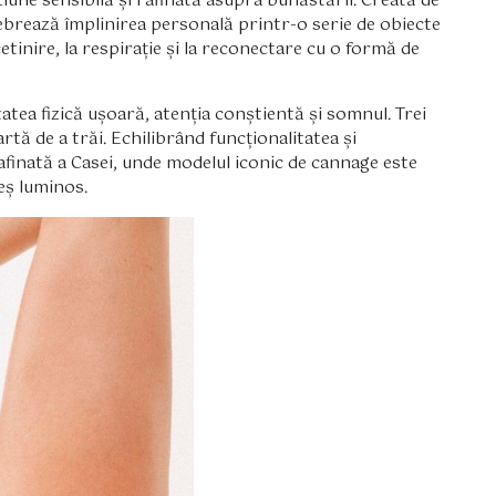
iune sensibilă și rafinată asupra bunăstării. Creată de
lebrează împlinirea personală printr-o serie de obiecte
ncetinire, la respirație și la reconectare cu o formă de
itatea fizică ușoară, atenția conștientă și somnul. Trei
i artă de a trăi. Echilibrând funcționalitatea și
rafinată a Casei, unde modelul iconic de cannage este
deș luminos.