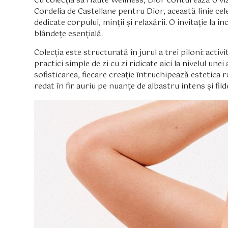
Cu colecția sa Haute Wellness, Dior conturează o viz
Cordelia de Castellane pentru Dior, această linie ce
dedicate corpului, minții și relaxării. O invitație la î
blândețe esențială.
Colecția este structurată în jurul a trei piloni: activ
practici simple de zi cu zi ridicate aici la nivelul une
sofisticarea, fiecare creație întruchipează estetica 
redat în fir auriu pe nuanțe de albastru intens și fil