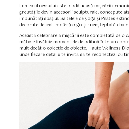
Lumea fitnessului este o odă adusă mișcării armonioas
greutățile devin accesorii sculpturale, concepute atât
îmbunătăți spațiul. Saltelele de yoga și Pilates extin
decorate delicat conferă o grație neașteptată chiar 
Această celebrare a mișcării este completată de o că
mătase învăluie momentele de odihnă într-un confo
mult decât o colecție de obiecte, Haute Wellness Dio
unde fiecare detaliu te invită să te reconectezi cu tin