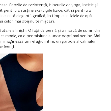
e. Benzile de rezistență, blocurile de yoga, inelele și
 pentru a susține exercițiile fizice, cât și pentru a
d această eleganță grafică, în timp ce sticlele de apă
și celor mai obișnuite mișcări.
utare a liniștii. O față de pernă și o mască de somn din
rt moale, ca o promisiune a unor nopți mai senine. Mai
r imaginează un refugiu intim, un paradis al calmului
e însuți.