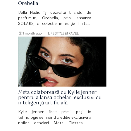
Orebella
Bella Hadid își dezvoltă brandul de
parfumuri, Orebella, prin lansarea
SOLARS, o colecție în ediție limitată
formată din două misturi pentru corp și
hourglass_full
format_list_bulleted
1 month ago
LIFESTYLE&TRAVEL
păr. Lansată la puțin peste un an de la
debutul Orebella, noua colecție
continuă direcția distinctivă a brandului,
bazată pe formula sa bifazică, fără
alcool și pe bază de apă botanică.
Meta colaborează cu Kylie Jenner
pentru a lansa ochelari exclusivi cu
inteligență artificială
Kylie Jenner face primii pași în
tehnologie semnând o ediție exclusivă a
noilor ochelari Meta Glasses, o
combinație perfectă între design,