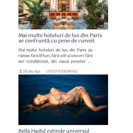
Mai multe hoteluri de lux din Paris
se confruntă cu pene de curent
Mai multe hoteluri de lux din Paris au
rămas fără lifturi, fără wifi și uneori fără
aer condiționat, din cauza penelor de
curent.
hourglass_full
format_list_bulleted
28 day ago
LIFESTYLE&TRAVEL
Bella Hadid extinde universul