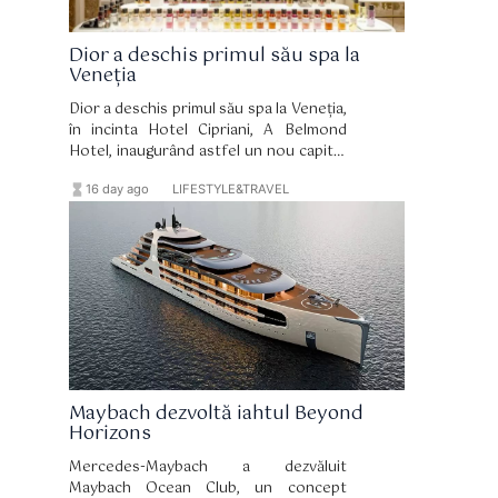
Dior a deschis primul său spa la
Veneția
Dior a deschis primul său spa la Veneția,
în incinta Hotel Cipriani, A Belmond
Hotel, inaugurând astfel un nou capitol
în relația de lungă durată dintre brand și
hourglass_full
format_list_bulleted
16 day ago
LIFESTYLE&TRAVEL
celebrul oraș italian. Spa-ul și-a primit
primii oaspeți pe 15 iulie și reprezintă
una dintre componentele de bază ale
amplului proces de renovare a
hotelului, coordonat de arhitectul
Peter Marino.
Maybach dezvoltă iahtul Beyond
Horizons
Mercedes-Maybach a dezvăluit
Maybach Ocean Club, un concept