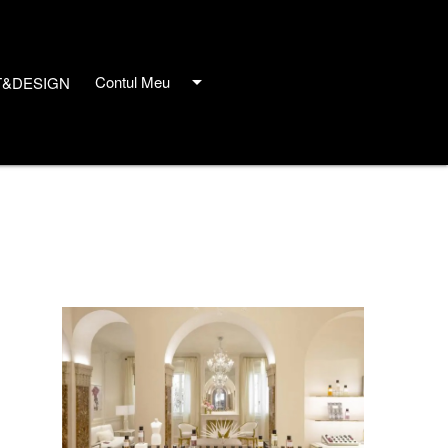
arrow_drop_down
Contul Meu
T&DESIGN
close