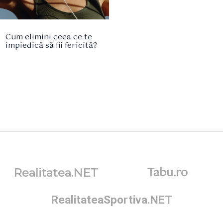
Cum elimini ceea ce te
împiedică să fii fericită?
Tabu.ro
Realitatea.NET
RealitateaSportiva.NET