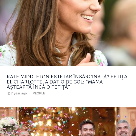
KATE MIDDLETON ESTE IAR ÎNSĂRCINATĂ? FETIȚA
EI, CHARLOTTE, A DAT-O DE GOL: ”MAMA
AȘTEAPTĂ ÎNCĂ O FETIȚĂ”
hourglass_full
7 year ago
format_list_bulleted
PEOPLE