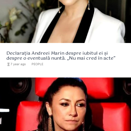
Declarația Andreei Marin despre iubitul ei și
despre o eventuală nuntă. „Nu mai cred în acte”
hourglass_full
7 year ago
format_list_bulleted
PEOPLE