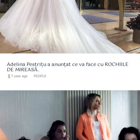
Adelina Pestrițu a anunțat ce va face cu ROCHIILE
DE MIREASĂ.
hourglass_full
7 year ago
format_list_bulleted
PEOPLE