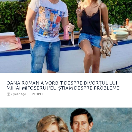
OANA ROMAN A VORBIT DESPRE DIVORȚUL LUI
MIHAI MITOȘERU! 'EU ŞTIAM DESPRE PROBLEME'
hourglass_full
7 year ago
format_list_bulleted
PEOPLE