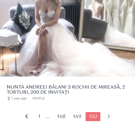
NUNTA ANDREEI BĂLAN! 3 ROCHII DE MIREASĂ, 2
TORTURI, 200 DE INVITAȚI
hourglass_full
7 year ago
format_list_bulleted
PEOPLE
chevron_left
chevron_right
1 ...
148
149
150