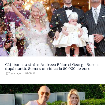
Câți bani au strâns Andreea Bălan și George Burcea
după nuntă. Suma s-ar ridica la 50.000 de euro
hourglass_full
7 year ago
format_list_bulleted
PEOPLE