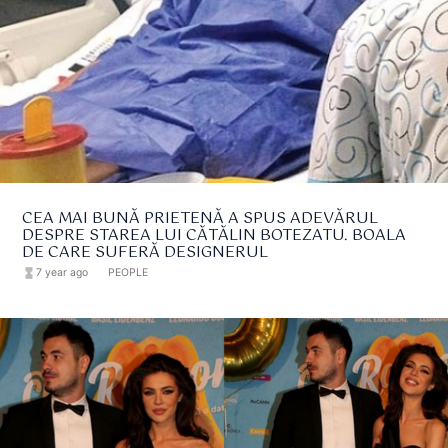
CEA MAI BUNĂ PRIETENĂ A SPUS ADEVĂRUL
DESPRE STAREA LUI CĂTĂLIN BOTEZATU. BOALA
DE CARE SUFERĂ DESIGNERUL
hourglass_full
7 year ago
format_list_bulleted
PEOPLE