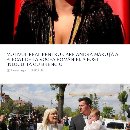
MOTIVUL REAL PENTRU CARE ANDRA MĂRUŢĂ A
PLECAT DE LA VOCEA ROMÂNIEI. A FOST
ÎNLOCUITĂ CU BRENCIU
hourglass_full
7 year ago
format_list_bulleted
PEOPLE