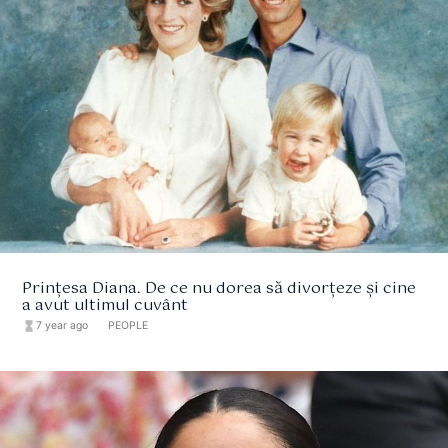
Prințesa Diana. De ce nu dorea să divorțeze și cine
a avut ultimul cuvânt
hourglass_full
7 year ago
format_list_bulleted
PEOPLE