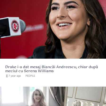
Drake i-a dat mesaj Biancăi Andreescu, chiar după
meciul cu Serena Williams
hourglass_full
7 year ago
format_list_bulleted
PEOPLE