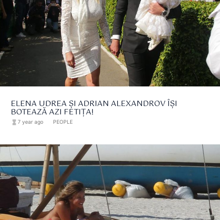
ELENA UDREA ȘI ADRIAN ALEXANDROV ÎȘI
BOTEAZĂ AZI FETIȚA!
hourglass_full
7 year ago
format_list_bulleted
PEOPLE