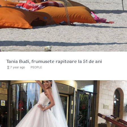
Tania Budi, frumusete rapitoare la 51 de ani
hourglass_full
7 year ago
format_list_bulleted
PEOPLE