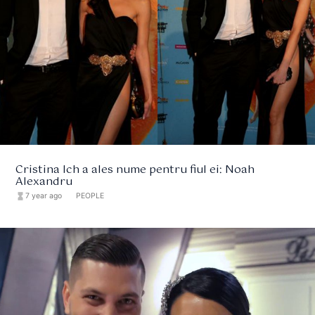
Cristina Ich a ales nume pentru fiul ei: Noah
Alexandru
hourglass_full
7 year ago
format_list_bulleted
PEOPLE