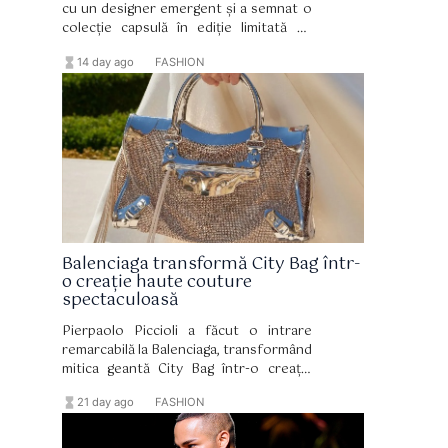
cu un designer emergent și a semnat o
colecție capsulă în ediție limitată cu
VETTESE, în care draparea devine un
hourglass_full
format_list_bulleted
14 day ago
FASHION
adevărat domeniu de expresie.
Balenciaga transformă City Bag într-
o creație haute couture
spectaculoasă
Pierpaolo Piccioli a făcut o intrare
remarcabilă la Balenciaga, transformând
mitica geantă City Bag într-o creație
haute couture spectaculoasă.
hourglass_full
format_list_bulleted
21 day ago
FASHION