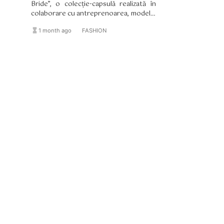
Bride”, o colecție-capsulă realizată în
colaborare cu antreprenoarea, modelul
și creatoarea de conținut Paige
hourglass_full
format_list_bulleted
1 month ago
FASHION
Lorenze.