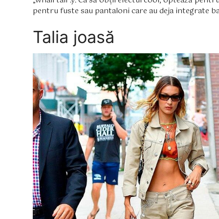
„whail tail”.y. Ca să obții efectul cool, optează pent
pentru fuste sau pantaloni care au deja integrate ba
Talia joasă