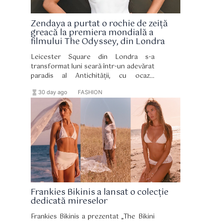
Zendaya a purtat o rochie de zeiță
greacă la premiera mondială a
filmului The Odyssey, din Londra
Leicester Square din Londra s-a
transformat luni seară într-un adevărat
paradis al Antichității, cu ocazia
premierei mondiale a mult așteptatului
hourglass_full
format_list_bulleted
30 day ago
FASHION
film epic The Odyssey.
Frankies Bikinis a lansat o colecție
dedicată mireselor
Frankies Bikinis a prezentat „The Bikini