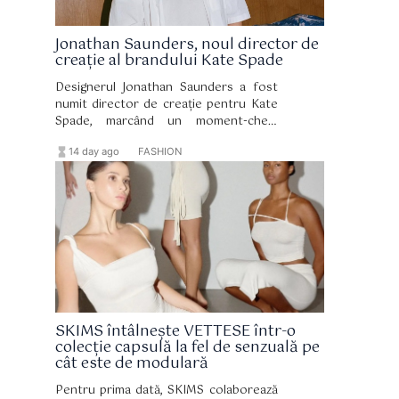
Jonathan Saunders, noul director de
creație al brandului Kate Spade
Designerul Jonathan Saunders a fost
numit director de creație pentru Kate
Spade, marcând un moment-cheie
pentru brandul newyorkez, care a
hourglass_full
format_list_bulleted
14 day ago
FASHION
funcționat în ultimii cinci ani fără o
persoană anume în acest post.
SKIMS întâlnește VETTESE într-o
colecție capsulă la fel de senzuală pe
cât este de modulară
Pentru prima dată, SKIMS colaborează