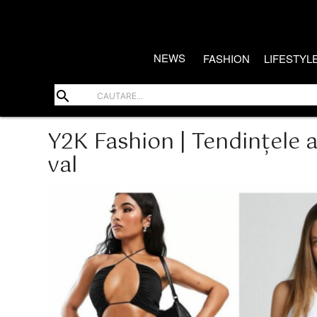
NEWS
FASHION
LIFESTYL
search
Y2K Fashion | Tendințele 
val