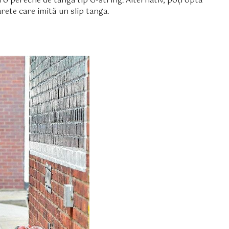
ru o pereche de tanga tip G-string. Alternativ, poți opta
rete care imită un slip tanga.