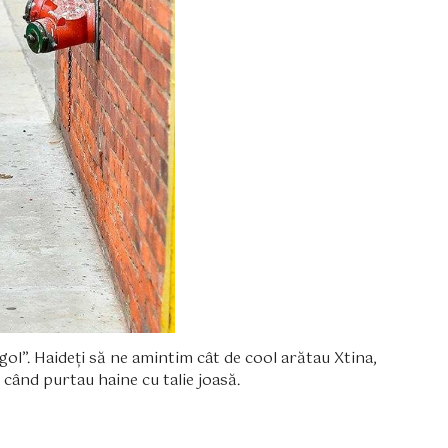
 gol”. Haideți să ne amintim cât de cool arătau Xtina,
0 când purtau haine cu talie joasă.