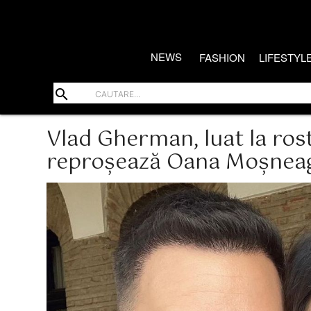
NEWS
FASHION
LIFESTYL
search
Vlad Gherman, luat la rost 
reproșează Oana Moșnea