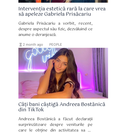
Intervenția estetică rară la care vrea
să apeleze Gabriela Prisăcariu
Gabriela Prisăcariu a vorbit, recent,
despre aspectul său fizic, dezvăluind ce
anume o deranjează.
hourglass_full
format_list_bulleted
2 month ago
PEOPLE
Câți bani câștigă Andreea Bostănică
din TikTok
Andreea Bostănică a făcut declarații
surprinzătoare despre veniturile pe
care le obține din activitatea sa pe