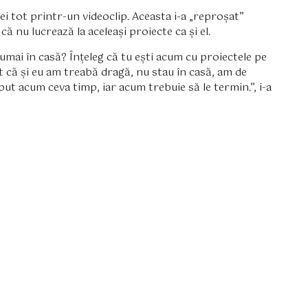
 ei tot printr-un videoclip. Aceasta i-a „reproșat”
ă nu lucrează la aceleași proiecte ca și el.
umai în casă? Înțeleg că tu ești acum cu proiectele pe
it că și eu am treabă dragă, nu stau în casă, am de
t acum ceva timp, iar acum trebuie să le termin.”, i-a