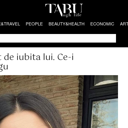
E&TRAVEL
PEOPLE
BEAUTY&HEALTH
ECONOMIC
AR
de iubita lui. Ce-i
gu