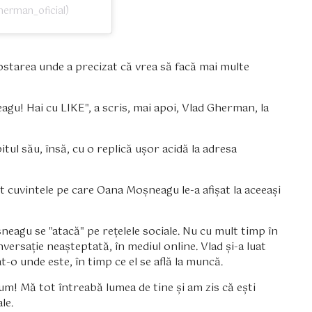
dgherman_oficial)
ostarea unde a precizat că vrea să facă mai multe
u! Hai cu LIKE", a scris, mai apoi, Vlad Gherman, la
ul său, însă, cu o replică ușor acidă la adresa
fost cuvintele pe care Oana Moșneagu le-a afișat la aceeași
agu se "atacă" pe rețelele sociale. Nu cu mult timp în
onversație neașteptată, în mediul online. Vlad și-a luat
t-o unde este, în timp ce el se află la muncă.
um! Mă tot întreabă lumea de tine și am zis că ești
le.