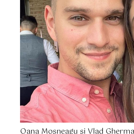
Oana Moșneagu și Vlad Gherman 