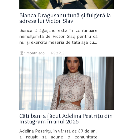
Bianca Drăgușanu tună și fulgeră la
adresa lui Victor Slav
Bianca Drăgușanu este în continuare
nemulțumită de Victor Slav, pentru că
nu își exercită meseria de tată așa cum
ar trebui. Sofia are aproape zece ani, iar
hourglass_full
format_list_bulleted
1 month ago
PEOPLE
mama ei este cea care îi asigură tot
ceea ce are nevoie, mai ales din punct
de vedere financiar.
Câți bani a făcut Adelina Pestrițu din
Instagram în anul 2025
Adelina Pestrițu, în vârstă de 39 de ani,
a reușit să adune o comunitate