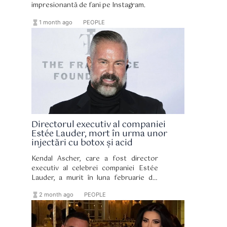
impresionantă de fani pe Instagram.
hourglass_full
format_list_bulleted
1 month ago
PEOPLE
Directorul executiv al companiei
Estée Lauder, mort în urma unor
injectări cu botox și acid
Kendal Ascher, care a fost director
executiv al celebrei companiei Estée
Lauder, a murit în luna februarie din
cauza unei insuficiențe respiratorii
hourglass_full
format_list_bulleted
2 month ago
PEOPLE
acute provocate de o embolie
pulmonară cauzată de material străin
introdus în urma unor injecții cu fillere
cosmetice.