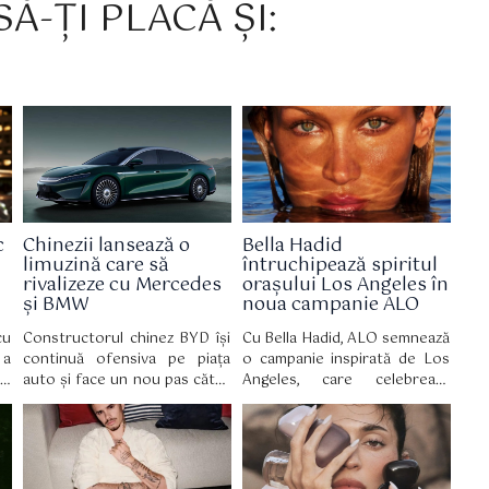
Ă-ȚI PLACĂ ȘI:
c
Chinezii lansează o
Bella Hadid
limuzină care să
întruchipează spiritul
rivalizeze cu Mercedes
orașului Los Angeles în
și BMW
noua campanie ALO
cu
Constructorul chinez BYD își
Cu Bella Hadid, ALO semnează
 a
continuă ofensiva pe piața
o campanie inspirată de Los
x,
auto și face un nou pas către
Angeles, care celebrează
ce
segmentul premium, odată cu
bunăstarea autentică, bazată
au
lansarea modelului Da Han, o
pe echilibru, mișcare și
pe
limuzină electrică de mari
acceptare de sine.
le
dimensiuni care țintește
direct rivali consacrați precum