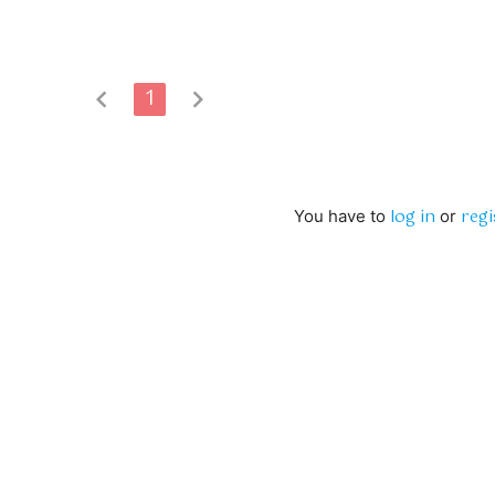
chevron_left
1
chevron_right
log in
regi
You have to
or