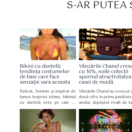
S-AR PUTEA S
Bikini cu dantelă:
Vânzările Chanel cres
tendința costumelor
cu 16%, noile colecții
de baie care face
sporind atractivitatea
senzație vara aceasta
casei de modă
Delicat, feminin și inspirat de
Vânzările Chanel au crescut 
lumea lenjeriei intime, bikiniul
două cifre în prima jumătate
cu dantelă este pe cale să
anului, depășind rivalii de lu
devină piesa vestimentară
inclusiv LVMH, deoare
obligatorie a verii 2026,
cumpărătorii bogați 
reinventând costumul de baie
cheltuit o grămadă de bani 
cu o eleganță retro irezistibilă.
noile creații de modă a
designerului Matthieu Blazy.