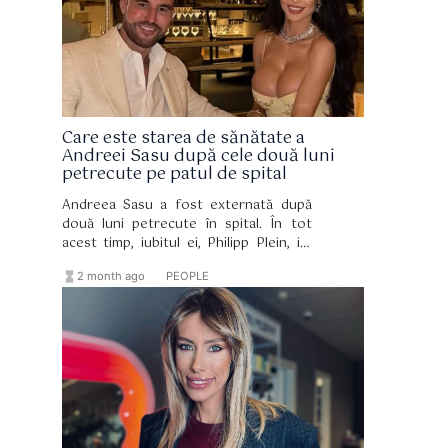
Care este starea de sănătate a
Andreei Sasu după cele două luni
petrecute pe patul de spital
Andreea Sasu a fost externată după
două luni petrecute în spital. În tot
acest timp, iubitul ei, Philipp Plein, i-a
fost alături constant și a sprijinit-o.
hourglass_full
format_list_bulleted
2 month ago
PEOPLE