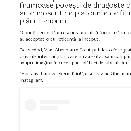
frumoase povești de dragoste di
au cunoscut pe platourile de film
plăcut enorm.
O bună perioadă au ascuns faptul că formează un cupl
au acceptat-o cu reticență la început.
De curând, Vlad Gherman a făcut publică o fotografie
privirile internauților, care nu au ezitat să îi comp
asupra imaginii în care apare alături de iubitul său.
"Hai s-aveți un weekend fain!", a scris Vlad Gherman,
Instagram.