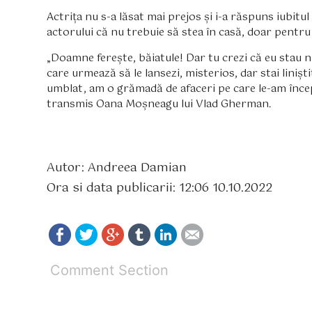
Actrița nu s-a lăsat mai prejos și i-a răspuns iubitul
actorului că nu trebuie să stea în casă, doar pentru c
„Doamne ferește, băiatule! Dar tu crezi că eu stau n
care urmează să le lansezi, misterios, dar stai linișt
umblat, am o grămadă de afaceri pe care le-am începu
transmis Oana Moșneagu lui Vlad Gherman.
Autor: Andreea Damian
Ora si data publicarii: 12:06 10.10.2022
Comment Section