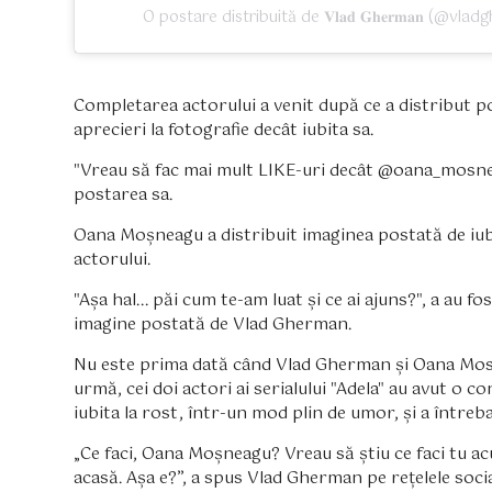
O postare distribuită de 𝐕𝐥𝐚𝐝 𝐆𝐡𝐞𝐫𝐦𝐚𝐧 (@vla
Completarea actorului a venit după ce a distribut p
aprecieri la fotografie decât iubita sa.
"Vreau să fac mai mult LIKE-uri decât @oana_mosneag
postarea sa.
Oana Moșneagu a distribuit imaginea postată de iubit
actorului.
"Așa hal... păi cum te-am luat și ce ai ajuns?", a au 
imagine postată de Vlad Gherman.
Nu este prima dată când Vlad Gherman și Oana Mosne
urmă, cei doi actori ai serialului "Adela" au avut o c
iubita la rost, într-un mod plin de umor, și a întreba
„Ce faci, Oana Moșneagu? Vreau să știu ce faci tu ac
acasă. Așa e?”, a spus Vlad Gherman pe rețelele socia