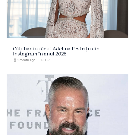
Câți bani a făcut Adelina Pestrițu din
Instagram în anul 2025
hourglass_full
1 month ago
format_list_bulleted
PEOPLE