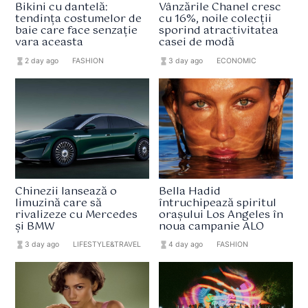
Bikini cu dantelă:
Vânzările Chanel cresc
tendința costumelor de
cu 16%, noile colecții
baie care face senzație
sporind atractivitatea
vara aceasta
casei de modă
hourglass_full
2 day ago
format_list_bulleted
FASHION
hourglass_full
3 day ago
format_list_bulleted
ECONOMIC
Chinezii lansează o
Bella Hadid
limuzină care să
întruchipează spiritul
rivalizeze cu Mercedes
orașului Los Angeles în
și BMW
noua campanie ALO
hourglass_full
3 day ago
format_list_bulleted
LIFESTYLE&TRAVEL
hourglass_full
4 day ago
format_list_bulleted
FASHION