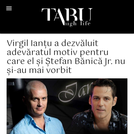
menu
Virgil Ianțu a dezvăluit
adevăratul motiv pentru
care el și Ștefan Bănică Jr. nu
și-au mai vorbit