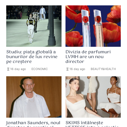
Studiu: piața globală a
Divizia de parfumuri
bunurilor de lux revine
LVMH are un nou
pe creștere
director
hourglass_full
16 day ago
format_list_bulleted
ECONOMIC
hourglass_full
16 day ago
format_list_bulleted
BEAUTY&HEALTH
Jonathan Saunders, noul
SKIMS întâlnește