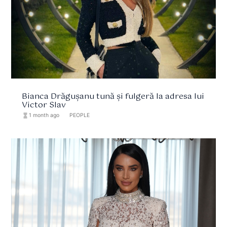
Bianca Drăgușanu tună și fulgeră la adresa lui
Victor Slav
hourglass_full
1 month ago
format_list_bulleted
PEOPLE