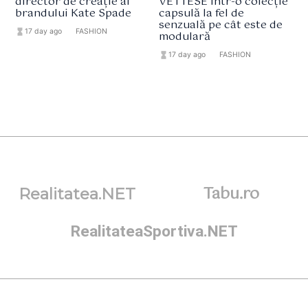
director de creație al
VETTESE într-o colecție
brandului Kate Spade
capsulă la fel de
senzuală pe cât este de
hourglass_full
17 day ago
format_list_bulleted
FASHION
modulară
hourglass_full
17 day ago
format_list_bulleted
FASHION
Tabu.ro
Realitatea.NET
RealitateaSportiva.NET