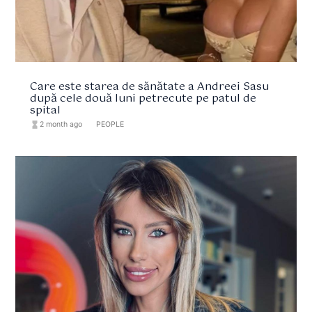
Care este starea de sănătate a Andreei Sasu
după cele două luni petrecute pe patul de
spital
hourglass_full
2 month ago
format_list_bulleted
PEOPLE