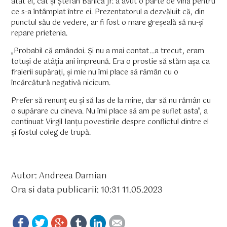
atât el, cât și Ștefan Bănică Jr. a avut o parte de vină pentru
ce s-a întâmplat între ei. Prezentatorul a dezvăluit că, din
punctul său de vedere, ar fi fost o mare greșeală să nu-și
repare prietenia.
„Probabil că amândoi. Și nu a mai contat…a trecut, eram
totuși de atâția ani împreună. Era o prostie să stăm așa ca
fraierii supărați, și mie nu îmi place să rămân cu o
încărcătură negativă nicicum.
Prefer să renunț eu și să las de la mine, dar să nu rămân cu
o supărare cu cineva. Nu îmi place să am pe suflet asta”, a
continuat Virgil Ianțu povestirile despre conflictul dintre el
și fostul coleg de trupă.
Autor: Andreea Damian
Ora si data publicarii: 10:31 11.05.2023