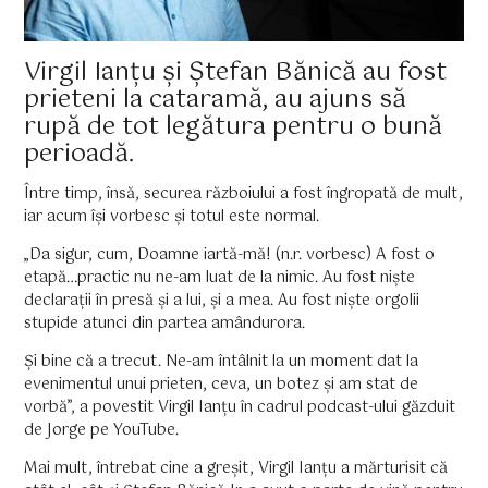
Virgil Ianțu și Ștefan Bănică au fost
prieteni la cataramă, au ajuns să
rupă de tot legătura pentru o bună
perioadă.
Între timp, însă, securea războiului a fost îngropată de mult,
iar acum își vorbesc și totul este normal.
„Da sigur, cum, Doamne iartă-mă! (n.r. vorbesc) A fost o
etapă…practic nu ne-am luat de la nimic. Au fost niște
declarații în presă și a lui, și a mea. Au fost niște orgolii
stupide atunci din partea amândurora.
Și bine că a trecut. Ne-am întâlnit la un moment dat la
evenimentul unui prieten, ceva, un botez și am stat de
vorbă”, a povestit Virgil Ianțu în cadrul podcast-ului găzduit
de Jorge pe YouTube.
Mai mult, întrebat cine a greșit, Virgil Ianțu a mărturisit că