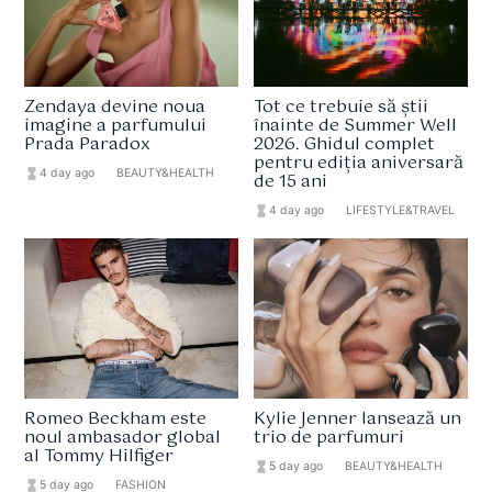
Zendaya devine noua
Tot ce trebuie să știi
imagine a parfumului
înainte de Summer Well
Prada Paradox
2026. Ghidul complet
pentru ediția aniversară
hourglass_full
4 day ago
format_list_bulleted
BEAUTY&HEALTH
de 15 ani
hourglass_full
4 day ago
format_list_bulleted
LIFESTYLE&TRAVEL
Romeo Beckham este
Kylie Jenner lansează un
noul ambasador global
trio de parfumuri
al Tommy Hilfiger
hourglass_full
5 day ago
format_list_bulleted
BEAUTY&HEALTH
hourglass_full
5 day ago
format_list_bulleted
FASHION