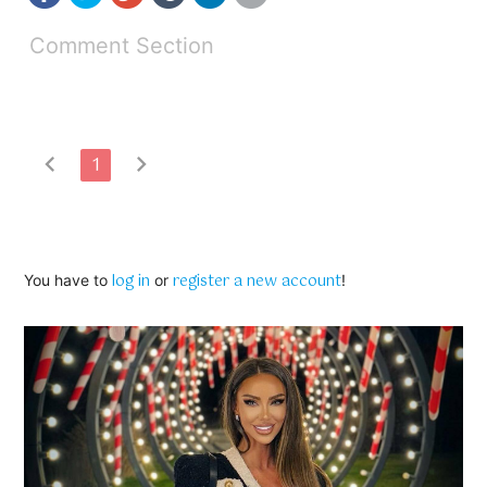
Comment Section
chevron_left
chevron_right
1
log in
register a new account
You have to
or
!