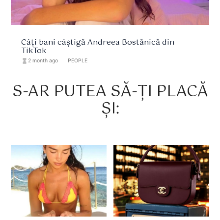
Câți bani câștigă Andreea Bostănică din
TikTok
hourglass_full
2 month ago
format_list_bulleted
PEOPLE
S-AR PUTEA SĂ-ȚI PLACĂ
ȘI: