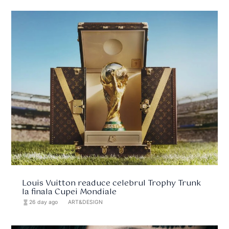
Louis Vuitton readuce celebrul Trophy Trunk
la finala Cupei Mondiale
hourglass_full
26 day ago
format_list_bulleted
ART&DESIGN