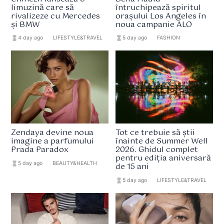
limuzină care să
întruchipează spiritul
rivalizeze cu Mercedes
orașului Los Angeles în
și BMW
noua campanie ALO
hourglass_full
4 day ago
format_list_bulleted
LIFESTYLE&TRAVEL
hourglass_full
5 day ago
format_list_bulleted
FASHION
Zendaya devine noua
Tot ce trebuie să știi
imagine a parfumului
înainte de Summer Well
Prada Paradox
2026. Ghidul complet
pentru ediția aniversară
hourglass_full
5 day ago
format_list_bulleted
BEAUTY&HEALTH
de 15 ani
hourglass_full
5 day ago
format_list_bulleted
LIFESTYLE&TRAVEL