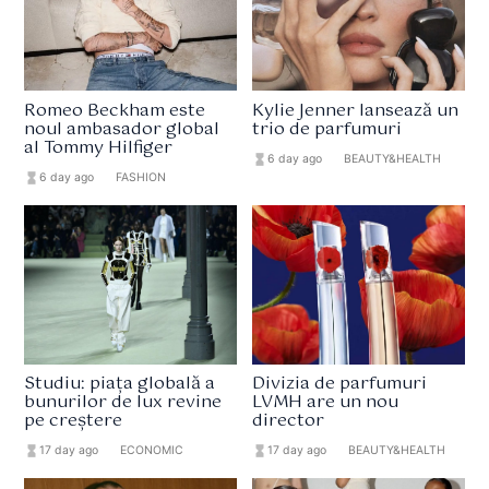
Romeo Beckham este
Kylie Jenner lansează un
noul ambasador global
trio de parfumuri
al Tommy Hilfiger
hourglass_full
6 day ago
format_list_bulleted
BEAUTY&HEALTH
hourglass_full
6 day ago
format_list_bulleted
FASHION
Studiu: piața globală a
Divizia de parfumuri
bunurilor de lux revine
LVMH are un nou
pe creștere
director
hourglass_full
17 day ago
format_list_bulleted
ECONOMIC
hourglass_full
17 day ago
format_list_bulleted
BEAUTY&HEALTH