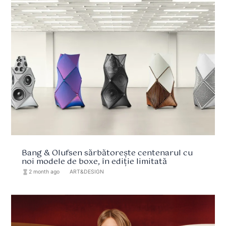
Bang & Olufsen sărbătorește centenarul cu
noi modele de boxe, în ediție limitată
hourglass_full
2 month ago
format_list_bulleted
ART&DESIGN