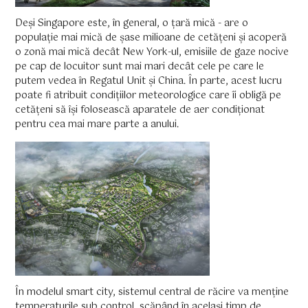
Deși Singapore este, în general, o țară mică - are o
populație mai mică de șase milioane de cetățeni și acoperă
o zonă mai mică decât New York-ul, emisiile de gaze nocive
pe cap de locuitor sunt mai mari decât cele pe care le
putem vedea în Regatul Unit și China. În parte, acest lucru
poate fi atribuit condițiilor meteorologice care îi obligă pe
cetățeni să își folosească aparatele de aer condiționat
pentru cea mai mare parte a anului.
În modelul smart city, sistemul central de răcire va menține
temperaturile sub control, scăpând în același timp de