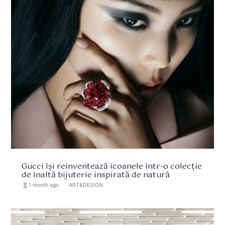
Gucci își reinventează icoanele într-o colecție
de înaltă bijuterie inspirată de natură
hourglass_full
1 month ago
format_list_bulleted
ART&DESIGN