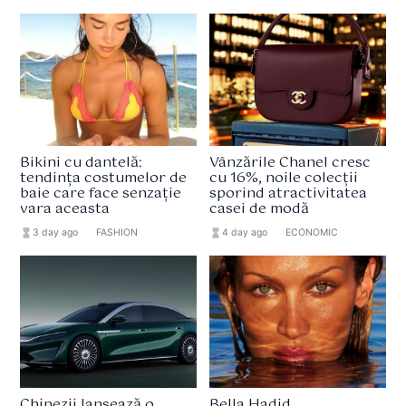
Bikini cu dantelă:
Vânzările Chanel cresc
tendința costumelor de
cu 16%, noile colecții
baie care face senzație
sporind atractivitatea
vara aceasta
casei de modă
hourglass_full
3 day ago
format_list_bulleted
FASHION
hourglass_full
4 day ago
format_list_bulleted
ECONOMIC
Chinezii lansează o
Bella Hadid