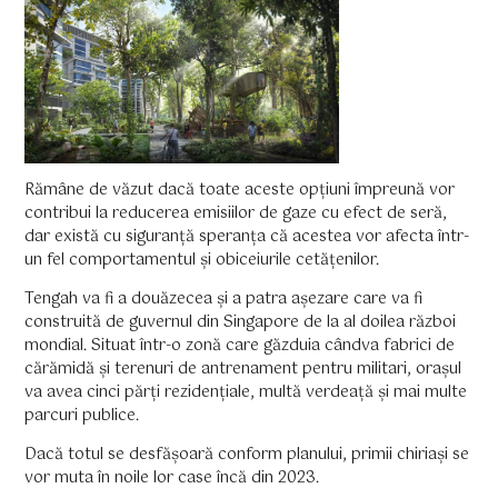
Rămâne de văzut dacă toate aceste opțiuni împreună vor
contribui la reducerea emisiilor de gaze cu efect de seră,
dar există cu siguranță speranța că acestea vor afecta într-
un fel comportamentul și obiceiurile cetățenilor.
Tengah va fi a douăzecea și a patra așezare care va fi
construită de guvernul din Singapore de la al doilea război
mondial. Situat într-o zonă care găzduia cândva fabrici de
cărămidă și terenuri de antrenament pentru militari, orașul
va avea cinci părți rezidențiale, multă verdeață și mai multe
parcuri publice.
Dacă totul se desfășoară conform planului, primii chiriași se
vor muta în noile lor case încă din 2023.