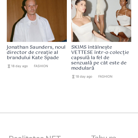
Jonathan Saunders, noul
SKIMS întâlnește
director de creație al
VETTESE într-o colecție
brandului Kate Spade
capsulă la fel de
senzuală pe cât este de
hourglass_full
18 day ago
format_list_bulleted
FASHION
modulară
hourglass_full
18 day ago
format_list_bulleted
FASHION