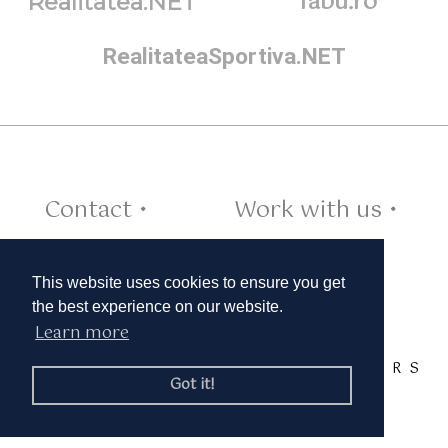
Tabu.ro
Realitatea.NET
RealitateaSportiva.NET
Contact •
Work with us •
Cookies •
This website uses cookies to ensure you get
the best experience on our website.
Learn more
TAGS:
A
B
C
D
E
F
G
H
I
J
K
L
M
N
O
P
Q
R
S
Got it!
T
U
V
W
X
Y
Z
© 2019