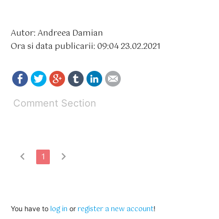
Autor: Andreea Damian
Ora si data publicarii: 09:04 23.02.2021
Comment Section
chevron_left
chevron_right
1
log in
register a new account
You have to
or
!