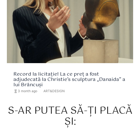
Record la licitație! La ce preț a fost
adjudecată la Christie’s sculptura „Danaida” a
lui Brâncuși
hourglass_full
3 month ago
format_list_bulleted
ART&DESIGN
S-AR PUTEA SĂ-ȚI PLACĂ
ȘI: