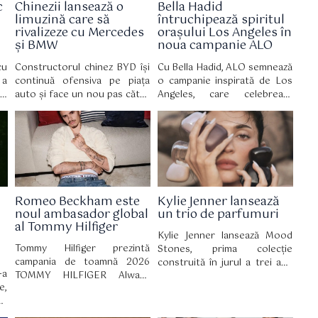
c
Chinezii lansează o
Bella Hadid
limuzină care să
întruchipează spiritul
rivalizeze cu Mercedes
orașului Los Angeles în
și BMW
noua campanie ALO
cu
Constructorul chinez BYD își
Cu Bella Hadid, ALO semnează
 a
continuă ofensiva pe piața
o campanie inspirată de Los
x,
auto și face un nou pas către
Angeles, care celebrează
ce
segmentul premium, odată cu
bunăstarea autentică, bazată
au
lansarea modelului Da Han, o
pe echilibru, mișcare și
pe
limuzină electrică de mari
acceptare de sine.
le
dimensiuni care țintește
direct rivali consacrați precum
Mercedes S-Class, Mercedes
EQS și BMW Seria 7.
Romeo Beckham este
Kylie Jenner lansează
noul ambasador global
un trio de parfumuri
al Tommy Hilfiger
Kylie Jenner lansează Mood
Tommy Hilfiger prezintă
Stones, prima colecție
campania de toamnă 2026
construită în jurul a trei ape
-a
TOMMY HILFIGER Always
de parfum distincte. Noua
e,
Denim cu Romeo Beckham în
gamă fost lansată oficial pe 30
ea
rol principal. Campania a fost
iulie pe site-ul Kylie
re
filmată în cadrul hotelului The
Cosmetics, iar din 2 august