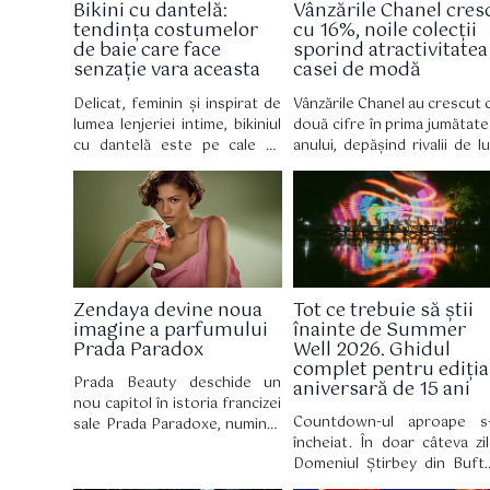
Bikini cu dantelă:
Vânzările Chanel cres
tendința costumelor
cu 16%, noile colecții
de baie care face
sporind atractivitatea
senzație vara aceasta
casei de modă
Delicat, feminin și inspirat de
Vânzările Chanel au crescut 
lumea lenjeriei intime, bikiniul
două cifre în prima jumătate
cu dantelă este pe cale să
anului, depășind rivalii de lu
devină piesa vestimentară
inclusiv LVMH, deoare
obligatorie a verii 2026,
cumpărătorii bogați 
reinventând costumul de baie
cheltuit o grămadă de bani 
cu o eleganță retro irezistibilă.
noile creații de modă a
designerului Matthieu Blazy.
Zendaya devine noua
Tot ce trebuie să știi
imagine a parfumului
înainte de Summer
Prada Paradox
Well 2026. Ghidul
complet pentru ediția
Prada Beauty deschide un
aniversară de 15 ani
nou capitol în istoria francizei
Countdown-ul aproape s
sale Prada Paradoxe, numind-
încheiat. În doar câteva zil
o pe Zendaya ambasador
Domeniul Știrbey din Buft
global. Mai mult decât un
devine din nou locul în ca
simplu parteneriat, această