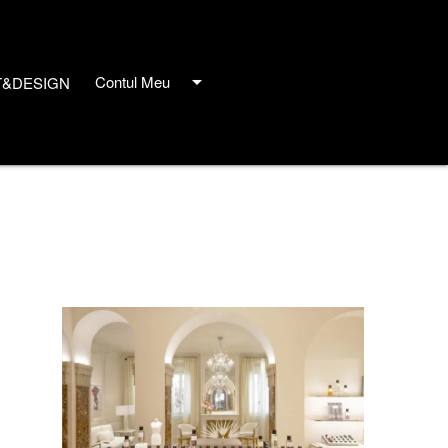
arrow_drop_down
Contul Meu
T&DESIGN
close