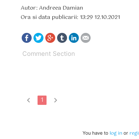
Autor: Andreea Damian
Ora si data publicarii: 13:29 12.10.2021
Comment Section
chevron_left
1
chevron_right
log in
regi
You have to
or