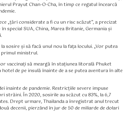
emierul Prayut Chan-O-Cha, în timp ce regatul încearcă
andemie.
ce „țări considerate a fi cu un risc scăzut”, a precizat
 – în special SUA, China, Marea Britanie, Germania și
.
la sosire și să facă unul nou la fața locului. „Vor putea
s primul ministrul.
r vaccinați să meargă în stațiunea litorală Phuket
 hotel de pe insulă înainte de a se putea aventura în alte
ei inainte de pandemie. Restricțiile severe impuse
 străini. În 2020, sosirile au scăzut cu 83%, la 6,7 ​​
nutes. Drept urmare, Thailanda a înregistrat anul trecut
uă decenii, pierzând în jur de 50 de miliarde de dolari