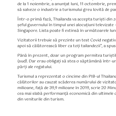
de la 1 noiembrie, a anunțat luni, 11 octombrie, pr
să salveze o industrie a turismului greu lovită de p
Într-o primă fază, Thailanda va accepta turiști din ze
șeful guvernului în timpul unei alocuțiuni televizate
Singapore. Lista poate fi extinsă în următoarele luni
Vizitatorii trebuie să prezinte un test Covid negativ 
apoi să călătorească liber ca toți tailandezii”, a spu
Până în prezent, doar un program permitea turiștilo
(sud). Dar erau obligați să stea o săptămână într-un
părți ale regatului.
Turismul a reprezentat o cincime din PIB-ul Thailand
călătorilor au cauzat scăderea numărului de vizitatori
milioane, față de 39,9 milioane în 2019, scrie 20 Mi
cea mai slabă performanță economică din ultimele do
din veniturile din turism.