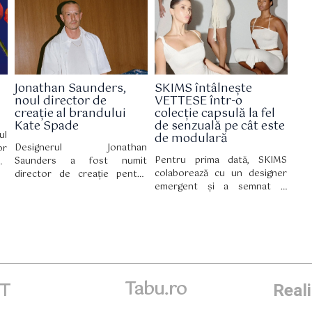
in
Mark, unde stilul newyorkez și
este disponibilă și în
ă,
influența culturală se
magazinele partenerilor..
țe
întâlnesc.
ni
er
up
Jonathan Saunders,
SKIMS întâlnește
rs
noul director de
VETTESE într-o
ii
creație al brandului
colecție capsulă la fel
Kate Spade
de senzuală pe cât este
ul
de modulară
Designerul Jonathan
or
Pentru prima dată, SKIMS
Saunders a fost numit
nd
colaborează cu un designer
director de creație pentru
pe
emergent și a semnat o
Kate Spade, marcând un
re
colecție capsulă în ediție
moment-cheie pentru brandul
ni
limitată cu VETTESE, în care
newyorkez, care a funcționat
draparea devine un adevărat
în ultimii cinci ani fără o
domeniu de expresie.
persoană anume în acest
post.
Tabu.ro
ET
Real