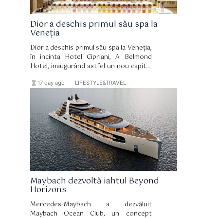
Dior a deschis primul său spa la
Veneția
Dior a deschis primul său spa la Veneția,
în incinta Hotel Cipriani, A Belmond
Hotel, inaugurând astfel un nou capitol
în relația de lungă durată dintre brand și
hourglass_full
format_list_bulleted
17 day ago
LIFESTYLE&TRAVEL
celebrul oraș italian. Spa-ul și-a primit
primii oaspeți pe 15 iulie și reprezintă
una dintre componentele de bază ale
amplului proces de renovare a
hotelului, coordonat de arhitectul
Peter Marino.
Maybach dezvoltă iahtul Beyond
Horizons
Mercedes-Maybach a dezvăluit
Maybach Ocean Club, un concept