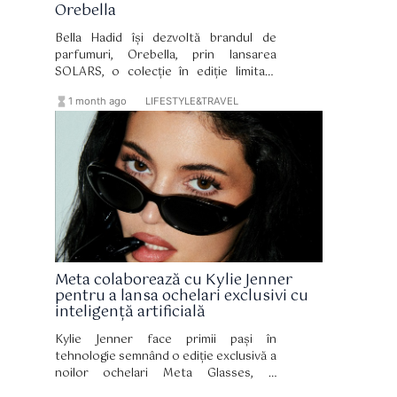
Orebella
Bella Hadid își dezvoltă brandul de
parfumuri, Orebella, prin lansarea
SOLARS, o colecție în ediție limitată
formată din două misturi pentru corp și
hourglass_full
format_list_bulleted
1 month ago
LIFESTYLE&TRAVEL
păr. Lansată la puțin peste un an de la
debutul Orebella, noua colecție
continuă direcția distinctivă a brandului,
bazată pe formula sa bifazică, fără
alcool și pe bază de apă botanică.
Meta colaborează cu Kylie Jenner
pentru a lansa ochelari exclusivi cu
inteligență artificială
Kylie Jenner face primii pași în
tehnologie semnând o ediție exclusivă a
noilor ochelari Meta Glasses, o
combinație perfectă între design,