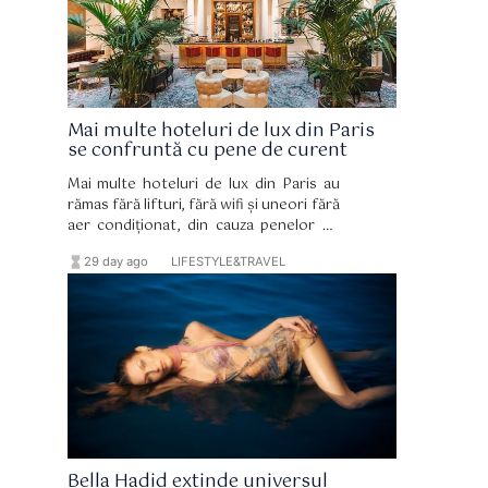
Mai multe hoteluri de lux din Paris
se confruntă cu pene de curent
Mai multe hoteluri de lux din Paris au
rămas fără lifturi, fără wifi și uneori fără
aer condiționat, din cauza penelor de
curent.
hourglass_full
format_list_bulleted
29 day ago
LIFESTYLE&TRAVEL
Bella Hadid extinde universul