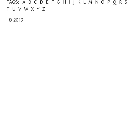
TAGS:
A
B
C
D
E
F
G
H
I
J
K
L
M
N
O
P
Q
R
S
T
U
V
W
X
Y
Z
© 2019