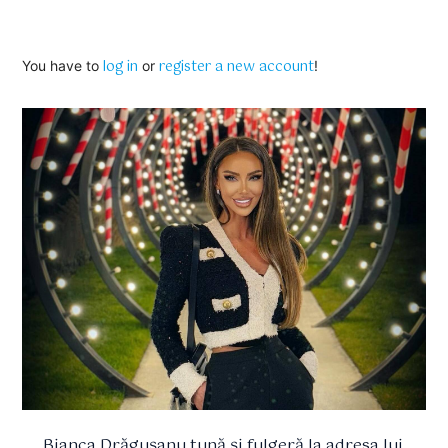
log in
register a new account
You have to
or
!
Bianca Drăgușanu tună și fulgeră la adresa lui