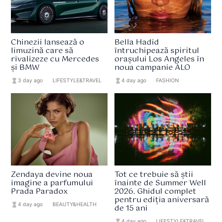
Chinezii lansează o
Bella Hadid
limuzină care să
întruchipează spiritul
rivalizeze cu Mercedes
orașului Los Angeles în
și BMW
noua campanie ALO
hourglass_full
3 day ago
format_list_bulleted
LIFESTYLE&TRAVEL
hourglass_full
4 day ago
format_list_bulleted
FASHION
Zendaya devine noua
Tot ce trebuie să știi
imagine a parfumului
înainte de Summer Well
Prada Paradox
2026. Ghidul complet
pentru ediția aniversară
hourglass_full
4 day ago
format_list_bulleted
BEAUTY&HEALTH
de 15 ani
hourglass_full
4 day ago
format_list_bulleted
LIFESTYLE&TRAVEL