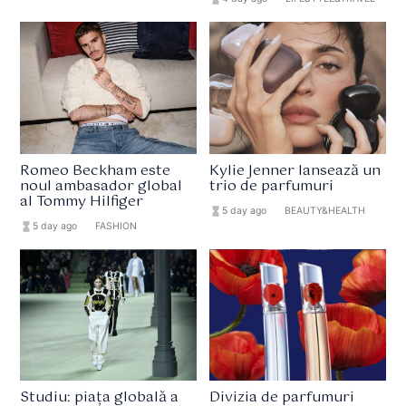
Romeo Beckham este
Kylie Jenner lansează un
noul ambasador global
trio de parfumuri
al Tommy Hilfiger
hourglass_full
5 day ago
format_list_bulleted
BEAUTY&HEALTH
hourglass_full
5 day ago
format_list_bulleted
FASHION
Studiu: piața globală a
Divizia de parfumuri