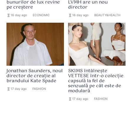
bunurilor de lux revine
LVMH are un nou
pe creștere
director
hourglass_full
16 day ago
format_list_bulleted
ECONOMIC
hourglass_full
16 day ago
format_list_bulleted
BEAUTY&HEALTH
Jonathan Saunders, noul
SKIMS întâlnește
director de creație al
VETTESE într-o colecție
brandului Kate Spade
capsulă la fel de
senzuală pe cât este de
hourglass_full
17 day ago
format_list_bulleted
FASHION
modulară
hourglass_full
17 day ago
format_list_bulleted
FASHION