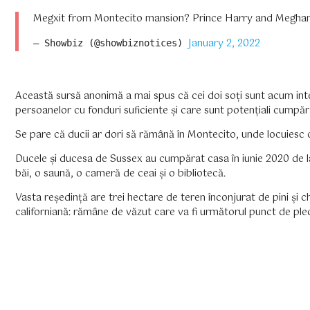
Megxit from Montecito mansion? Prince Harry and Meghan M
January 2, 2022
— Showbiz (@showbiznotices) 
Această sursă anonimă a mai spus că cei doi soți sunt acum intere
persoanelor cu fonduri suficiente și care sunt potențiali cumpără
Se pare că ducii ar dori să rămână în Montecito, unde locuiesc ce
Ducele și ducesa de Sussex au cumpărat casa în iunie 2020 de la 
băi, o saună, o cameră de ceai și o bibliotecă.
Vasta reședință are trei hectare de teren înconjurat de pini și ch
californiană: rămâne de văzut care va fi următorul punct de plec