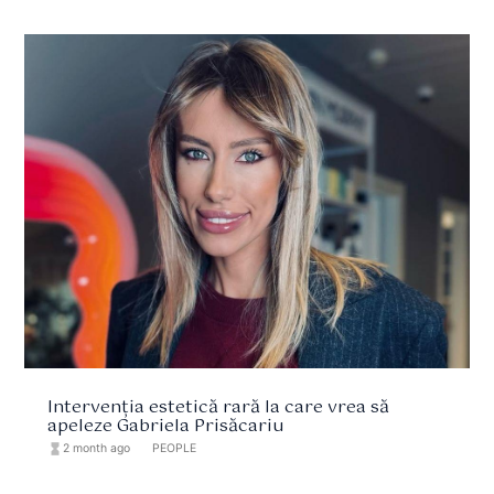
Intervenția estetică rară la care vrea să
apeleze Gabriela Prisăcariu
hourglass_full
2 month ago
format_list_bulleted
PEOPLE