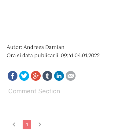
Autor: Andreea Damian
Ora si data publicarii: 09:41 04.01.2022
Comment Section
chevron_left
chevron_right
1