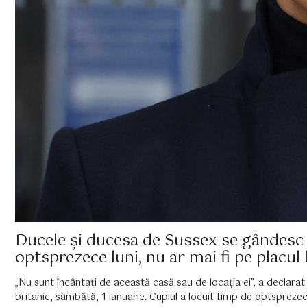
Ducele și ducesa de Sussex se gândesc d
optsprezece luni, nu ar mai fi pe placul 
„Nu sunt încântați de această casă sau de locația ei”, a declarat
britanic, sâmbătă, 1 ianuarie. Cuplul a locuit timp de optsprez