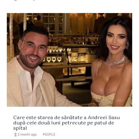
Care este starea de sănătate a Andreei Sasu
după cele două luni petrecute pe patul de
spital
hourglass_full
2 month ago
format_list_bulleted
PEOPLE