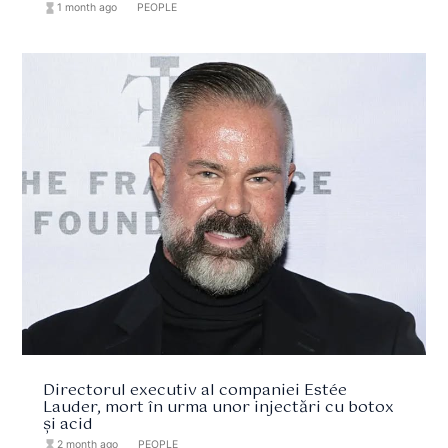
hourglass_full
1 month ago
format_list_bulleted
PEOPLE
Directorul executiv al companiei Estée
Lauder, mort în urma unor injectări cu botox
și acid
hourglass_full
2 month ago
format_list_bulleted
PEOPLE