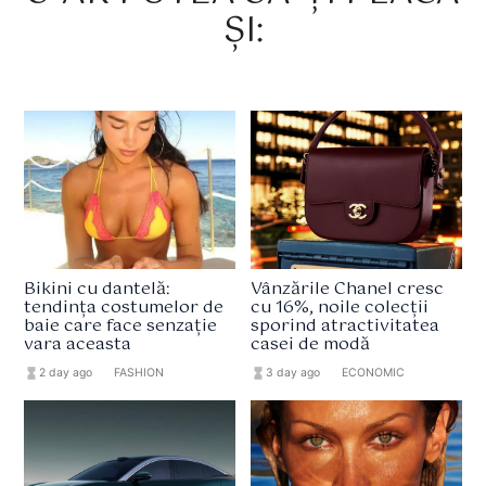
ȘI:
Bikini cu dantelă:
Vânzările Chanel cresc
tendința costumelor de
cu 16%, noile colecții
baie care face senzație
sporind atractivitatea
vara aceasta
casei de modă
hourglass_full
2 day ago
format_list_bulleted
FASHION
hourglass_full
3 day ago
format_list_bulleted
ECONOMIC