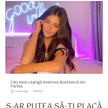
Câți bani câștigă Andreea Bostănică din
TikTok
hourglass_full
2 month ago
format_list_bulleted
PEOPLE
S-AR PUTEA SĂ-ȚI PLACĂ