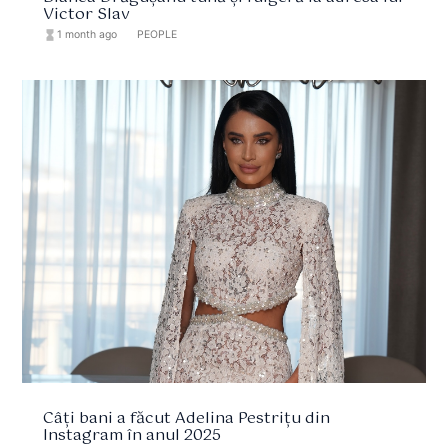
Victor Slav
hourglass_full
1 month ago
format_list_bulleted
PEOPLE
Câți bani a făcut Adelina Pestrițu din
Instagram în anul 2025