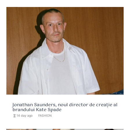
Jonathan Saunders, noul director de creație al
brandului Kate Spade
hourglass_full
14 day ago
format_list_bulleted
FASHION