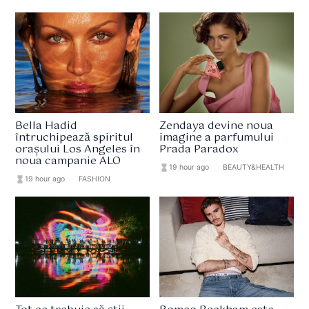
Bella Hadid
Zendaya devine noua
întruchipează spiritul
imagine a parfumului
orașului Los Angeles în
Prada Paradox
noua campanie ALO
hourglass_full
19 hour ago
format_list_bulleted
BEAUTY&HEALTH
hourglass_full
19 hour ago
format_list_bulleted
FASHION