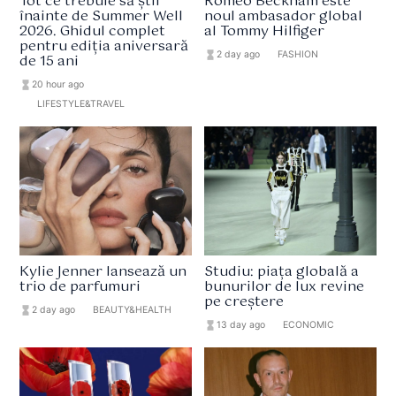
Tot ce trebuie să știi
Romeo Beckham este
înainte de Summer Well
noul ambasador global
2026. Ghidul complet
al Tommy Hilfiger
pentru ediția aniversară
hourglass_full
2 day ago
format_list_bulleted
FASHION
de 15 ani
hourglass_full
20 hour ago
format_list_bulleted
LIFESTYLE&TRAVEL
Kylie Jenner lansează un
Studiu: piața globală a
trio de parfumuri
bunurilor de lux revine
pe creștere
hourglass_full
2 day ago
format_list_bulleted
BEAUTY&HEALTH
hourglass_full
13 day ago
format_list_bulleted
ECONOMIC