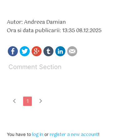
Autor: Andreea Damian
Ora si data publicarii: 13:35 08.12.2025
Comment Section
chevron_left
chevron_right
1
log in
register a new account
You have to
or
!