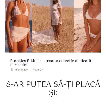
Frankies Bikinis a lansat o colecție dedicată
mireselor
hourglass_full
1 month ago
format_list_bulleted
FASHION
S-AR PUTEA SĂ-ȚI PLACĂ
ȘI: