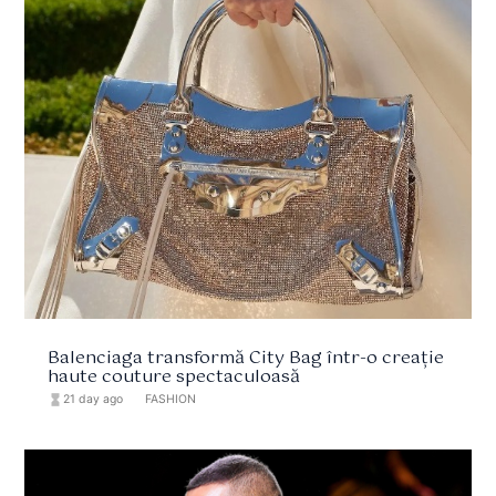
Balenciaga transformă City Bag într-o creație
haute couture spectaculoasă
hourglass_full
21 day ago
format_list_bulleted
FASHION