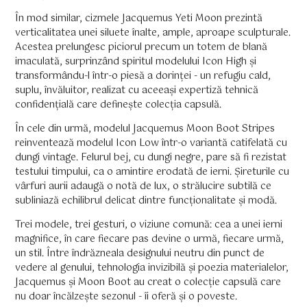
În mod similar, cizmele Jacquemus Yeti Moon prezintă
verticalitatea unei siluete înalte, ample, aproape sculpturale.
Acestea prelungesc piciorul precum un totem de blană
imaculată, surprinzând spiritul modelului Icon High și
transformându-l într-o piesă a dorinței - un refugiu cald,
suplu, învăluitor, realizat cu aceeași expertiză tehnică
confidențială care definește colecția capsulă.
În cele din urmă, modelul Jacquemus Moon Boot Stripes
reinventează modelul Icon Low într-o variantă catifelată cu
dungi vintage. Felurul bej, cu dungi negre, pare să fi rezistat
testului timpului, ca o amintire erodată de ierni. Șireturile cu
vârfuri aurii adaugă o notă de lux, o strălucire subtilă ce
subliniază echilibrul delicat dintre funcționalitate și modă.
Trei modele, trei gesturi, o viziune comună: cea a unei ierni
magnifice, în care fiecare pas devine o urmă, fiecare urmă,
un stil. Între îndrăzneala designului neutru din punct de
vedere al genului, tehnologia invizibilă și poezia materialelor,
Jacquemus și Moon Boot au creat o colecție capsulă care
nu doar încălzește sezonul - îi oferă și o poveste.