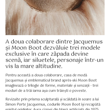
A doua colaborare dintre Jacquemus
și Moon Boot dezvăluie trei modele
exclusive în care zăpada devine
scenă, iar siluetele, personaje într-un
vis la mare altitudine.
Pentru această a doua colaborare, casa de modă
Jacquemus și emblematicul brand après-ski Moon Boot
imaginează o trilogie de forme, materiale și senzații - trei
moduri de a trăi iarna așa cum trăiești o poveste.
Revizuite prin prisma sculpturală și scăldată în soare a lui
Simon Porte Jacquemus, codurile Moon Boot își recapătă
spiritul originilor. Aura cizmei din blană artificială din 1975,