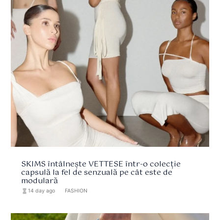
SKIMS întâlnește VETTESE într-o colecție
capsulă la fel de senzuală pe cât este de
modulară
hourglass_full
14 day ago
format_list_bulleted
FASHION