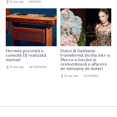
hourglass_full
14 day ago
format_list_bulleted
FASHION
Hermès prezintă o
Dolce & Gabbana
consolă DJ realizată
transformă Sicilia într-o
manual
Mecca a luxului și
reinventează o afacere
hourglass_full
16 day ago
format_list_bulleted
ART&DESIGN
de milioane de dolari
hourglass_full
16 day ago
format_list_bulleted
ECONOMIC