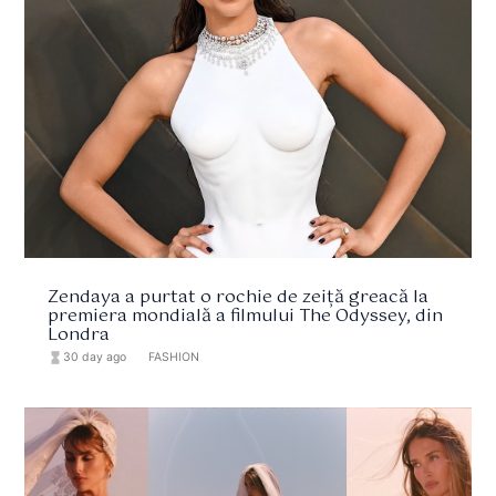
Zendaya a purtat o rochie de zeiță greacă la
premiera mondială a filmului The Odyssey, din
Londra
hourglass_full
30 day ago
format_list_bulleted
FASHION