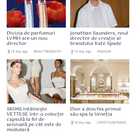
Divizia de parfumuri
Jonathan Saunders, noul
LVMH are un nou
director de creație al
director
brandului Kate Spade
hourglass_full
13 day ago
format_list_bulleted
BEAUTY&HEALTH
hourglass_full
14 day ago
format_list_bulleted
FASHION
SKIMS întâlnește
Dior a deschis primul
VETTESE într-o colecție
său spa la Veneția
capsulă la fel de
hourglass_full
15 day ago
format_list_bulleted
LIFESTYLE&TRAVEL
senzuală pe cât este de
modulară