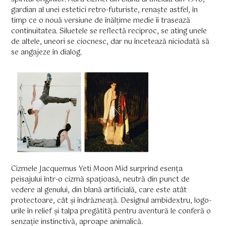
gardian al unei estetici retro-futuriste, renaște astfel, în
timp ce o nouă versiune de înălțime medie îi trasează
continuitatea. Siluetele se reflectă reciproc, se ating unele
de altele, uneori se ciocnesc, dar nu încetează niciodată să
se angajeze în dialog.
Cizmele Jacquemus Yeti Moon Mid surprind esența
peisajului într-o cizmă spațioasă, neutră din punct de
vedere al genului, din blană artificială, care este atât
protectoare, cât și îndrăzneață. Designul ambidextru, logo-
urile în relief și talpa pregătită pentru aventură le conferă o
senzație instinctivă, aproape animalică.