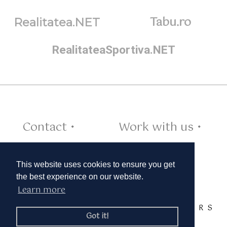
Tabu.ro
Realitatea.NET
RealitateaSportiva.NET
Contact •
Work with us •
Cookies •
This website uses cookies to ensure you get
the best experience on our website.
Learn more
TAGS:
A
B
C
D
E
F
G
H
I
J
K
L
M
N
O
P
Q
R
S
Got it!
T
U
V
W
X
Y
Z