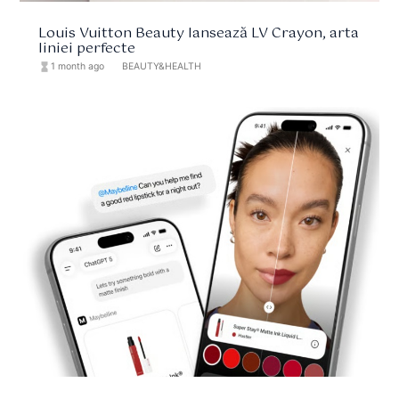
Louis Vuitton Beauty lansează LV Crayon, arta
liniei perfecte
hourglass_full
1 month ago
format_list_bulleted
BEAUTY&HEALTH