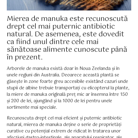
Mierea de manuka este recunoscută
drept cel mai puternic antibiotic
natural. De asemenea, este dovedit
ca fiind unul dintre cele mai
sănătoase alimente cunoscute până
în prezent.
Arborele de manuka există doar în Noua Zeelanda și în
unele regiuni din Australia. Deoarece această plantă se
găsește în zone foarte greu accesibile existând cazuri unde
stupii de albine trebuie transportați cu elicopterul la plante,
la miere de manuka originală preț mic ar însemna între 150
și 200 de lei, ajungând și la 1000 de lei pentru unele
sortimente mai speciale.
Recunoscuta drept cel mai eficient și puternic antibiotic
natural, mierea de manuka deține o serie de proprietăți
curative cu potențial extrem de ridicat în tratarea unor
afecțiuni gastro-intestinale, ale aparatului respirator, ale