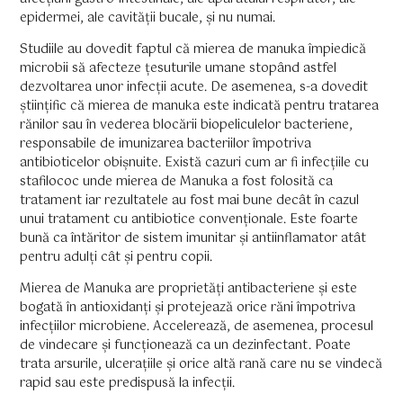
epidermei, ale cavității bucale, și nu numai.
Studiile au dovedit faptul că mierea de manuka împiedică
microbii să afecteze țesuturile umane stopând astfel
dezvoltarea unor infecții acute. De asemenea, s-a dovedit
științific că mierea de manuka este indicată pentru tratarea
rănilor sau în vederea blocării biopeliculelor bacteriene,
responsabile de imunizarea bacteriilor împotriva
antibioticelor obișnuite. Există cazuri cum ar fi infecțiile cu
stafilococ unde mierea de Manuka a fost folosită ca
tratament iar rezultatele au fost mai bune decât în cazul
unui tratament cu antibiotice convenționale. Este foarte
bună ca întăritor de sistem imunitar și antiinflamator atât
pentru adulți cât și pentru copii.
Mierea de Manuka are proprietăți antibacteriene și este
bogată în antioxidanți și protejează orice răni împotriva
infecțiilor microbiene. Accelerează, de asemenea, procesul
de vindecare și funcționează ca un dezinfectant. Poate
trata arsurile, ulcerațiile și orice altă rană care nu se vindecă
rapid sau este predispusă la infecții.