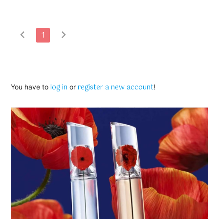
chevron_left
chevron_right
1
log in
register a new account
You have to
or
!