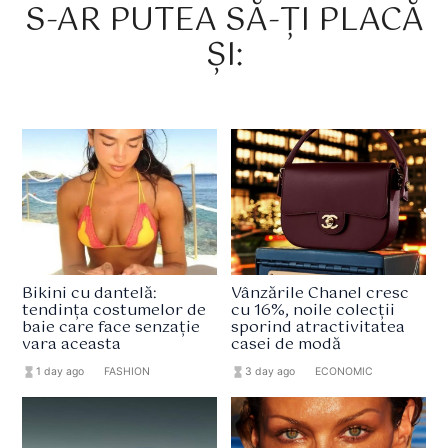
S-AR PUTEA SĂ-ȚI PLACĂ
ȘI:
Bikini cu dantelă:
Vânzările Chanel cresc
tendința costumelor de
cu 16%, noile colecții
baie care face senzație
sporind atractivitatea
vara aceasta
casei de modă
hourglass_full
1 day ago
format_list_bulleted
FASHION
hourglass_full
3 day ago
format_list_bulleted
ECONOMIC