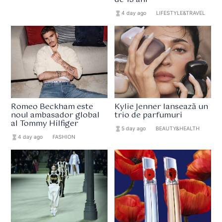
de 15 ani
hourglass_full
4 day ago
format_list_bulleted
LIFESTYLE&TRAVEL
Romeo Beckham este
Kylie Jenner lansează un
noul ambasador global
trio de parfumuri
al Tommy Hilfiger
hourglass_full
5 day ago
format_list_bulleted
BEAUTY&HEALTH
hourglass_full
4 day ago
format_list_bulleted
FASHION