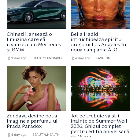
Chinezii lansează o
Bella Hadid
limuzină care să
întruchipează spiritul
rivalizeze cu Mercedes
orașului Los Angeles în
și BMW
noua campanie ALO
hourglass_full
3 day ago
format_list_bulleted
LIFESTYLE&TRAVEL
hourglass_full
4 day ago
format_list_bulleted
FASHION
Zendaya devine noua
Tot ce trebuie să știi
imagine a parfumului
înainte de Summer Well
Prada Paradox
2026. Ghidul complet
pentru ediția aniversară
hourglass_full
4 day ago
format_list_bulleted
BEAUTY&HEALTH