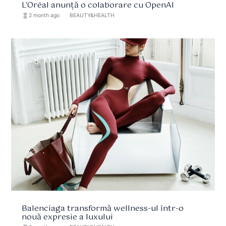
L'Oréal anunță o colaborare cu OpenAI
hourglass_full
2 month ago
format_list_bulleted
BEAUTY&HEALTH
Balenciaga transformă wellness-ul într-o
nouă expresie a luxului