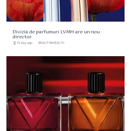
Divizia de parfumuri LVMH are un nou
director
hourglass_full
15 day ago
format_list_bulleted
BEAUTY&HEALTH