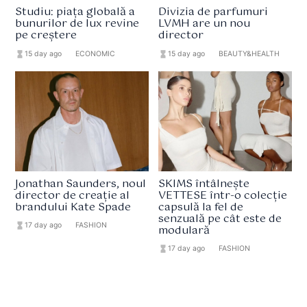
Studiu: piața globală a
Divizia de parfumuri
bunurilor de lux revine
LVMH are un nou
pe creștere
director
hourglass_full
15 day ago
format_list_bulleted
ECONOMIC
hourglass_full
15 day ago
format_list_bulleted
BEAUTY&HEALTH
Jonathan Saunders, noul
SKIMS întâlnește
director de creație al
VETTESE într-o colecție
brandului Kate Spade
capsulă la fel de
senzuală pe cât este de
hourglass_full
17 day ago
format_list_bulleted
FASHION
modulară
hourglass_full
17 day ago
format_list_bulleted
FASHION