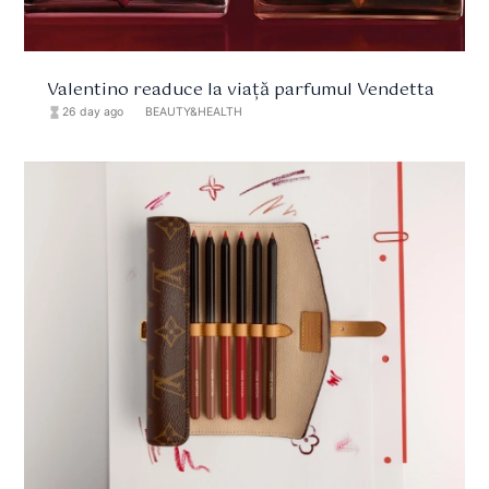
Valentino readuce la viață parfumul Vendetta
hourglass_full
26 day ago
format_list_bulleted
BEAUTY&HEALTH