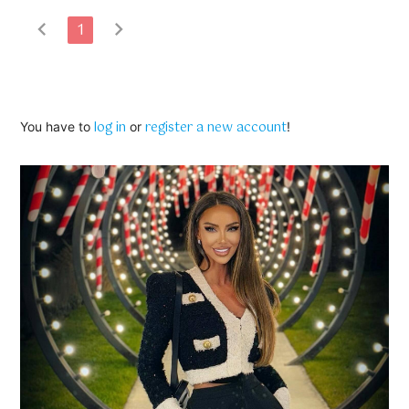
chevron_left
chevron_right
1
log in
register a new account
You have to
or
!