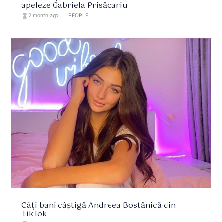
apeleze Gabriela Prisăcariu
hourglass_full
2 month ago
format_list_bulleted
PEOPLE
Câți bani câștigă Andreea Bostănică din
TikTok