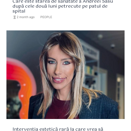
Care este starea de sănătate a Andreei Sasu
după cele două luni petrecute pe patul de
spital
hourglass_full
2 month ago
format_list_bulleted
PEOPLE
Intervenția estetică rară la care vrea să