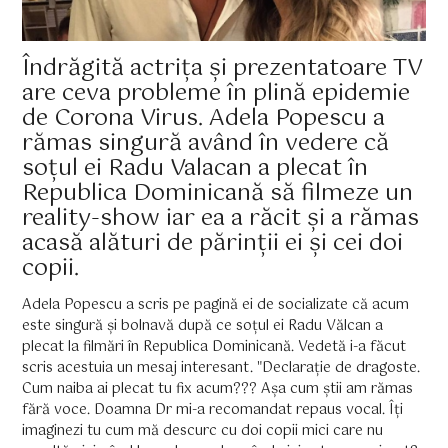
Îndrăgită actrița și prezentatoare TV
are ceva probleme în plină epidemie
de Corona Virus. Adela Popescu a
rămas singură având în vedere că
soțul ei Radu Valacan a plecat în
Republica Dominicană să filmeze un
reality-show iar ea a răcit și a rămas
acasă alături de părinții ei și cei doi
copii.
Adela Popescu a scris pe pagină ei de socializate că acum
este singură și bolnavă după ce soțul ei Radu Vălcan a
plecat la filmări în Republica Dominicană. Vedetă i-a făcut
scris acestuia un mesaj interesant. "Declarație de dragoste.
Cum naiba ai plecat tu fix acum??? Așa cum știi am rămas
fără voce. Doamna Dr mi-a recomandat repaus vocal. Îți
imaginezi tu cum mă descurc cu doi copii mici care nu