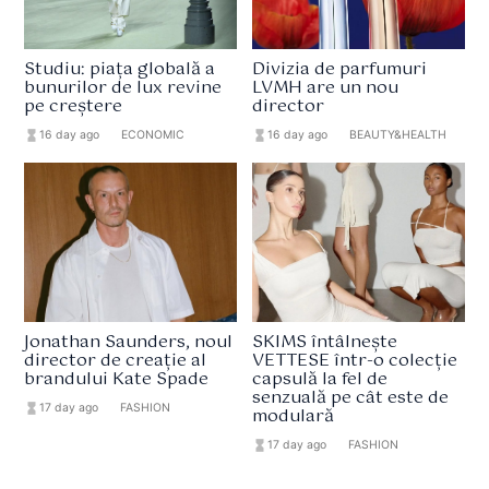
Studiu: piața globală a
Divizia de parfumuri
bunurilor de lux revine
LVMH are un nou
pe creștere
director
hourglass_full
16 day ago
format_list_bulleted
ECONOMIC
hourglass_full
16 day ago
format_list_bulleted
BEAUTY&HEALTH
Jonathan Saunders, noul
SKIMS întâlnește
director de creație al
VETTESE într-o colecție
brandului Kate Spade
capsulă la fel de
senzuală pe cât este de
hourglass_full
17 day ago
format_list_bulleted
FASHION
modulară
hourglass_full
17 day ago
format_list_bulleted
FASHION