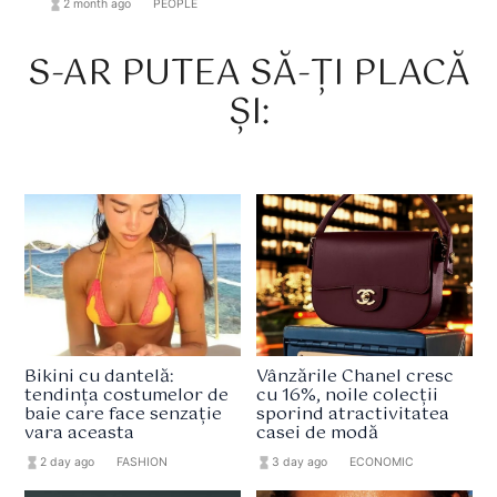
hourglass_full
2 month ago
format_list_bulleted
PEOPLE
S-AR PUTEA SĂ-ȚI PLACĂ
ȘI:
Bikini cu dantelă:
Vânzările Chanel cresc
tendința costumelor de
cu 16%, noile colecții
baie care face senzație
sporind atractivitatea
vara aceasta
casei de modă
hourglass_full
2 day ago
format_list_bulleted
FASHION
hourglass_full
3 day ago
format_list_bulleted
ECONOMIC