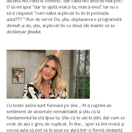
ascultă nici când le vorbesc, dar când nici asta nu mai pot?
O să-mi spui: “dar te ajută maică-ta, maică-mea”. Iar eu o
să-ți răspund: “cum naiba ai plecat tu fix în perioada
asta??? “ Mor de nervi! Da, știu, deplasarea e programată
demult și da, știu, ai plecat fix cu două zile înainte să se
dezlănțuie jihadul.
Cu toate astea sunt furioasă pe ține... M-a cuprins un
sentiment de anxietate nemaintalnit și știu că la
fundamentul lui stă lipsa ta. Știu că te uiți la știri, dar cum se
vede de aici e greu de explicat. În fine... sper să îmi revină și
vocea asta să pot să îți spun pe gură într-o formă elegantă