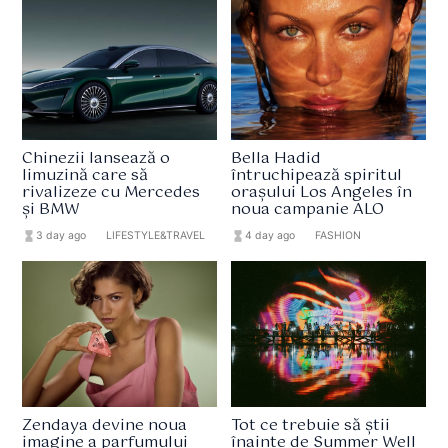
Chinezii lansează o
Bella Hadid
limuzină care să
întruchipează spiritul
rivalizeze cu Mercedes
orașului Los Angeles în
și BMW
noua campanie ALO
hourglass_full
3 day ago
format_list_bulleted
LIFESTYLE&TRAVEL
hourglass_full
4 day ago
format_list_bulleted
FASHION
Zendaya devine noua
Tot ce trebuie să știi
imagine a parfumului
înainte de Summer Well