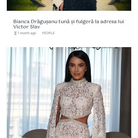
Bianca Drăgușanu tună și fulgeră la adresa lui
Victor Slav
hourglass_full
1 month ago
format_list_bulleted
PEOPLE