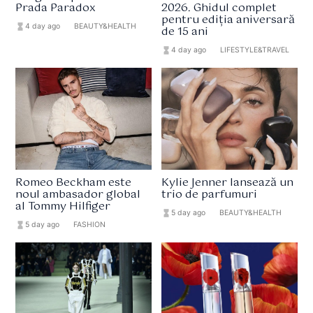
Prada Paradox
2026. Ghidul complet
pentru ediția aniversară
hourglass_full
4 day ago
format_list_bulleted
BEAUTY&HEALTH
de 15 ani
hourglass_full
4 day ago
format_list_bulleted
LIFESTYLE&TRAVEL
Romeo Beckham este
Kylie Jenner lansează un
noul ambasador global
trio de parfumuri
al Tommy Hilfiger
hourglass_full
5 day ago
format_list_bulleted
BEAUTY&HEALTH
hourglass_full
5 day ago
format_list_bulleted
FASHION