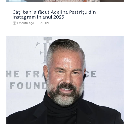
Câți bani a făcut Adelina Pestrițu din
Instagram în anul 2025
hourglass_full
1 month ago
format_list_bulleted
PEOPLE