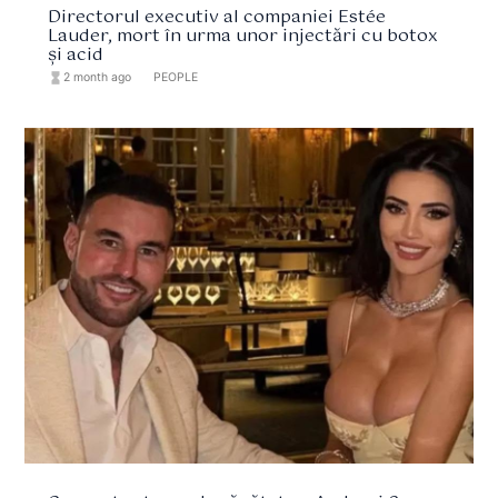
Directorul executiv al companiei Estée
Lauder, mort în urma unor injectări cu botox
și acid
hourglass_full
2 month ago
format_list_bulleted
PEOPLE