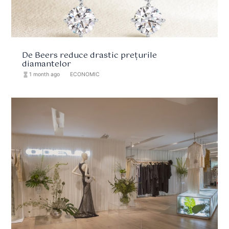
De Beers reduce drastic prețurile
diamantelor
hourglass_full
1 month ago
format_list_bulleted
ECONOMIC