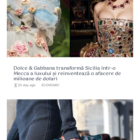
Dolce & Gabbana transformă Sicilia într-o
Mecca a luxului și reinventează o afacere de
milioane de dolari
hourglass_full
20 day ago
format_list_bulleted
ECONOMIC