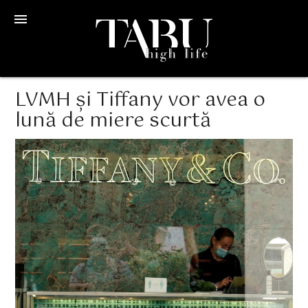
menu
LVMH și Tiffany vor avea o
lună de miere scurtă