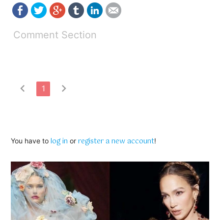
Comment Section
chevron_left
chevron_right
1
log in
register a new account
You have to
or
!