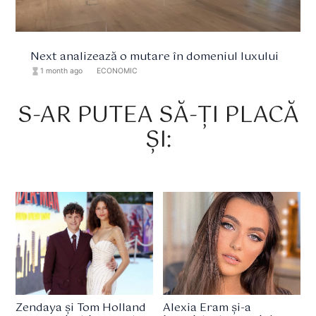
Next analizează o mutare în domeniul luxului
hourglass_full
1 month ago
format_list_bulleted
ECONOMIC
S-AR PUTEA SĂ-ȚI PLACĂ
ȘI:
Zendaya și Tom Holland
Alexia Eram și-a