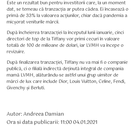
Este un rezultat bun pentru investitorii care, la un moment
dat, se temeau că tranzacția ar putea cădea. Ei încasează o
primă de 33% la valoarea acțiunilor, chiar dacă pandemia a
micșorat veniturile mărcii.
După încheierea tranzacției la începutul lunii ianuarie, cinci
directori de top de la Tiffany vor primi cecuri în valoare
totală de 100 de milioane de dolari, iar LVMH va începe o
revizuire.
După finalizarea tranzacției, Tiffany nu va mai fi o companie
publică, ci o filială indirectă deținută integral de compania
mamă LVMH, alăturându-se astfel unui grup uimitor de
mărci de lux care include Dior, Louis Vuitton, Celine, Fendi,
Givenchy și Berluti.
Autor: Andreea Damian
Ora si data publicarii: 11:00 04.01.2021