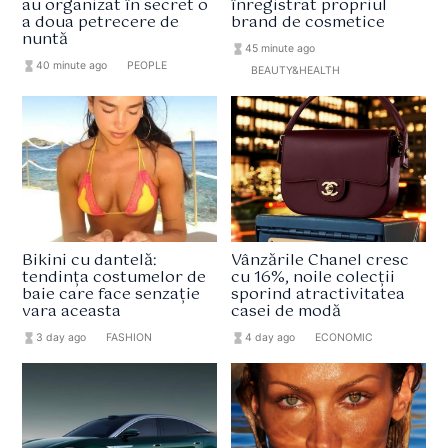
au organizat în secret o
înregistrat propriul
a doua petrecere de
brand de cosmetice
nuntă
hourglass_full
45 minute ago
hourglass_full
40 minute ago
format_list_bulleted
PEOPLE
format_list_bulleted
BEAUTY&HEALTH
Bikini cu dantelă:
Vânzările Chanel cresc
tendința costumelor de
cu 16%, noile colecții
baie care face senzație
sporind atractivitatea
vara aceasta
casei de modă
hourglass_full
3 day ago
format_list_bulleted
FASHION
hourglass_full
4 day ago
format_list_bulleted
ECONOMIC