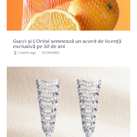
Gucci și L'Oréal semnează un acord de licență
exclusivă pe 50 de ani
hourglass_full
1 month ago
format_list_bulleted
ECONOMIC