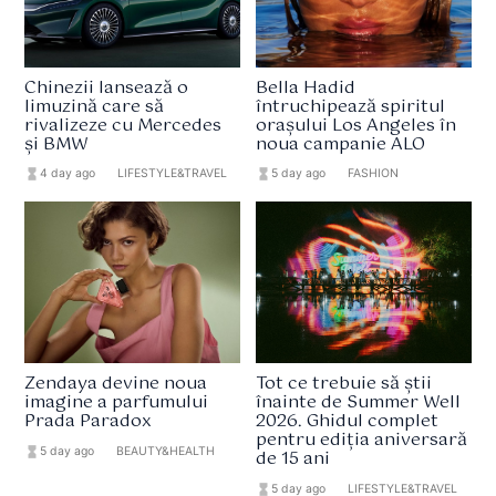
Chinezii lansează o
Bella Hadid
limuzină care să
întruchipează spiritul
rivalizeze cu Mercedes
orașului Los Angeles în
și BMW
noua campanie ALO
hourglass_full
4 day ago
format_list_bulleted
LIFESTYLE&TRAVEL
hourglass_full
5 day ago
format_list_bulleted
FASHION
Zendaya devine noua
Tot ce trebuie să știi
imagine a parfumului
înainte de Summer Well
Prada Paradox
2026. Ghidul complet
pentru ediția aniversară
hourglass_full
5 day ago
format_list_bulleted
BEAUTY&HEALTH
de 15 ani
hourglass_full
5 day ago
format_list_bulleted
LIFESTYLE&TRAVEL