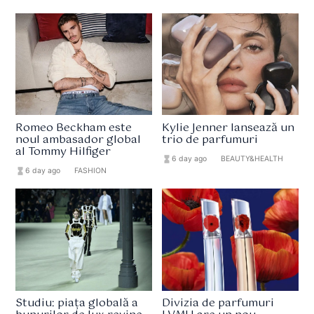
Romeo Beckham este
Kylie Jenner lansează un
noul ambasador global
trio de parfumuri
al Tommy Hilfiger
hourglass_full
6 day ago
format_list_bulleted
BEAUTY&HEALTH
hourglass_full
6 day ago
format_list_bulleted
FASHION
Studiu: piața globală a
Divizia de parfumuri