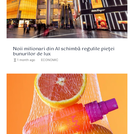
Noii milionari din AI schimbă regulile pieţei
bunurilor de lux
hourglass_full
1 month ago
format_list_bulleted
ECONOMIC