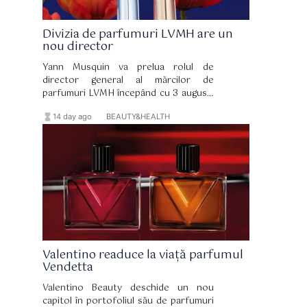
Divizia de parfumuri LVMH are un
nou director
Yann Musquin va prelua rolul de
director general al mărcilor de
parfumuri LVMH începând cu 3 august.
El îl succede pe Romain Spitzer, care
hourglass_full
format_list_bulleted
14 day ago
BEAUTY&HEALTH
părăsește grupul după 10 ani la
conducerea diviziei.
Valentino readuce la viață parfumul
Vendetta
Valentino Beauty deschide un nou
capitol în portofoliul său de parfumuri