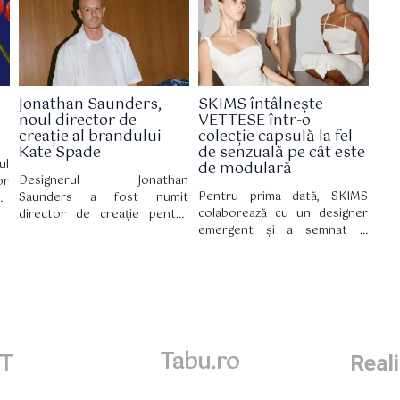
in
Mark, unde stilul newyorkez și
este disponibilă și în
ă,
influența culturală se
magazinele partenerilor..
țe
întâlnesc.
ni
er
up
Jonathan Saunders,
SKIMS întâlnește
rs
noul director de
VETTESE într-o
ii
creație al brandului
colecție capsulă la fel
Kate Spade
de senzuală pe cât este
ul
de modulară
Designerul Jonathan
or
Pentru prima dată, SKIMS
Saunders a fost numit
nd
colaborează cu un designer
director de creație pentru
pe
emergent și a semnat o
Kate Spade, marcând un
re
colecție capsulă în ediție
moment-cheie pentru brandul
ni
limitată cu VETTESE, în care
newyorkez, care a funcționat
draparea devine un adevărat
în ultimii cinci ani fără o
domeniu de expresie.
persoană anume în acest
post.
Tabu.ro
ET
Real