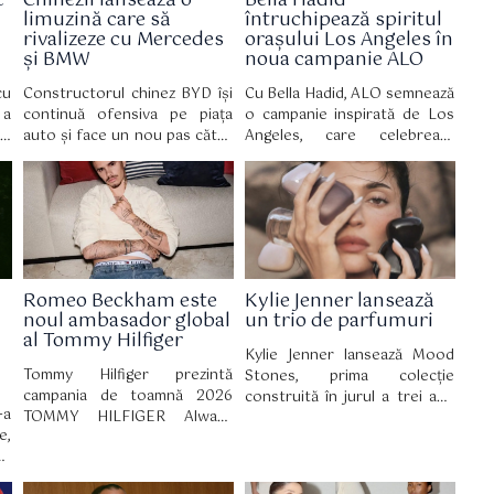
c
Chinezii lansează o
Bella Hadid
limuzină care să
întruchipează spiritul
rivalizeze cu Mercedes
orașului Los Angeles în
și BMW
noua campanie ALO
cu
Constructorul chinez BYD își
Cu Bella Hadid, ALO semnează
 a
continuă ofensiva pe piața
o campanie inspirată de Los
x,
auto și face un nou pas către
Angeles, care celebrează
ce
segmentul premium, odată cu
bunăstarea autentică, bazată
au
lansarea modelului Da Han, o
pe echilibru, mișcare și
pe
limuzină electrică de mari
acceptare de sine.
le
dimensiuni care țintește
direct rivali consacrați precum
Mercedes S-Class, Mercedes
EQS și BMW Seria 7.
Romeo Beckham este
Kylie Jenner lansează
noul ambasador global
un trio de parfumuri
al Tommy Hilfiger
Kylie Jenner lansează Mood
Tommy Hilfiger prezintă
Stones, prima colecție
campania de toamnă 2026
construită în jurul a trei ape
-a
TOMMY HILFIGER Always
de parfum distincte. Noua
e,
Denim cu Romeo Beckham în
gamă fost lansată oficial pe 30
ea
rol principal. Campania a fost
iulie pe site-ul Kylie
re
filmată în cadrul hotelului The
Cosmetics, iar din 2 august