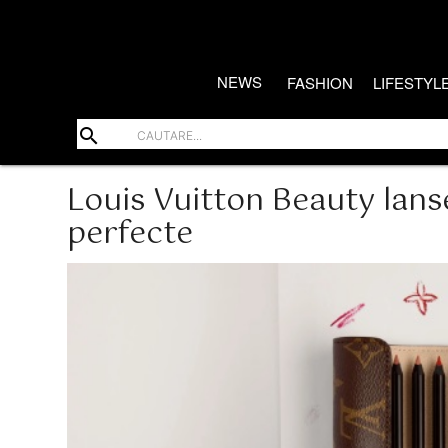
NEWS
FASHION
LIFESTYL
search
Louis Vuitton Beauty lanse
perfecte