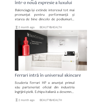
într-o nouă expresie a luxului
Balenciaga își extinde interesul tot mai
pronunțat pentru performanță și
starea de bine dincolo de podiumurile
de modă, lansând o inițiativă globală
hourglass_full
format_list_bulleted
2 month ago
BEAUTY&HEALTH
care poziționează wellness-ul în centrul
universului luxury.
Ferrari intră în universul skincare
Scuderia Ferrari HP a anunțat primul
său parteneriat oficial din industria
îngrijirii pielii. Echipa italiană a desemnat
SkinCeuticals drept partener oficial de
hourglass_full
format_list_bulleted
2 month ago
BEAUTY&HEALTH
skincare într-un acord multianual care
reunește două branduri construite în