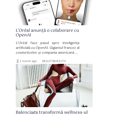
L'Oréal anunță o colaborare cu
OpenAI
L'Oréal face pasul spre inteligența
artificială cu OpenAI. Gigantul francez al
cosmeticelor și compania americană de
tehnologie și-au anunțat parteneriatul
hourglass_full
format_list_bulleted
2 month ago
BEAUTY&HEALTH
la târgul comercial VivaTech, care se
desfășoară la Paris până la sfârșitul
săptămânii.
Balenciaga transformă wellness-ul