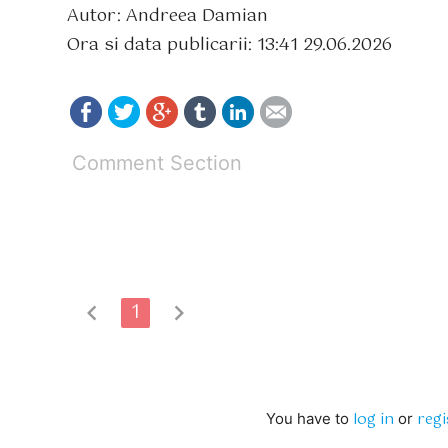
Autor: Andreea Damian
Ora si data publicarii: 13:41 29.06.2026
Comment Section
chevron_left
1
chevron_right
log in
regi
You have to
or