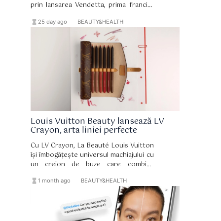
prin lansarea Vendetta, prima franciză
de parfumuri prestige complet nouă a
hourglass_full
format_list_bulleted
25 day ago
BEAUTY&HEALTH
casei italiene din ultimii șase ani.
Louis Vuitton Beauty lansează LV
Crayon, arta liniei perfecte
Cu LV Crayon, La Beauté Louis Vuitton
își îmbogățește universul machiajului cu
un creion de buze care combină
precizia, senzorialitatea și designul într-
hourglass_full
format_list_bulleted
1 month ago
BEAUTY&HEALTH
o viziune hotărât luxoasă asupra
gestului de înfrumusețare.