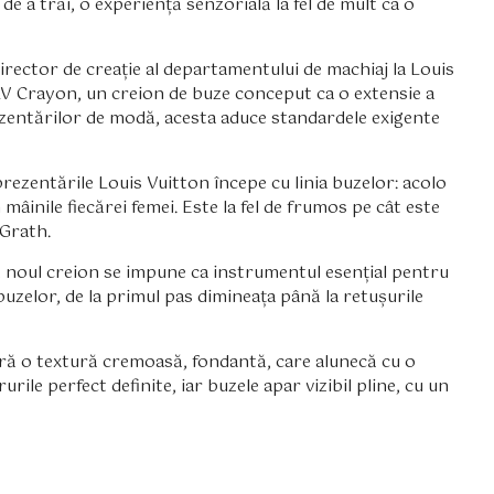
e a trăi, o experiență senzorială la fel de mult ca o
rector de creație al departamentului de machiaj la Louis
LV Crayon, un creion de buze conceput ca o extensie a
prezentărilor de modă, acesta aduce standardele exigente
prezentările Louis Vuitton începe cu linia buzelor: acolo
 mâinile fiecărei femei. Este la fel de frumos pe cât este
cGrath.
noul creion se impune ca instrumentul esențial pentru
buzelor, de la primul pas dimineața până la retușurile
eră o textură cremoasă, fondantă, care alunecă cu o
rile perfect definite, iar buzele apar vizibil pline, cu un