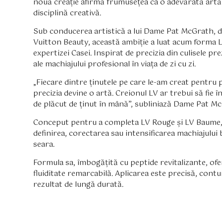
nouă creație afirmă frumusețea ca o adevărată artă d
disciplină creativă.
Sub conducerea artistică a lui Dame Pat McGrath, di
Vuitton Beauty, această ambiție a luat acum forma 
expertizei Casei. Inspirat de precizia din culisele 
ale machiajului profesional în viața de zi cu zi.
„Fiecare dintre ținutele pe care le-am creat pentru 
precizia devine o artă. Creionul LV ar trebui să fie în
de plăcut de ținut în mână”, subliniază Dame Pat M
Conceput pentru a completa LV Rouge și LV Baume, 
definirea, corectarea sau intensificarea machiajului 
seara.
Formula sa, îmbogățită cu peptide revitalizante, of
fluiditate remarcabilă. Aplicarea este precisă, conturu
rezultat de lungă durată.