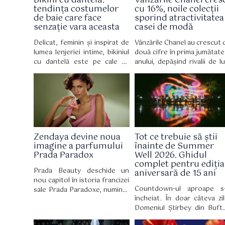
Bikini cu dantelă:
Vânzările Chanel cres
tendința costumelor
cu 16%, noile colecții
de baie care face
sporind atractivitatea
senzație vara aceasta
casei de modă
Delicat, feminin și inspirat de
Vânzările Chanel au crescut 
lumea lenjeriei intime, bikiniul
două cifre în prima jumătate
cu dantelă este pe cale să
anului, depășind rivalii de lu
devină piesa vestimentară
inclusiv LVMH, deoare
obligatorie a verii 2026,
cumpărătorii bogați 
reinventând costumul de baie
cheltuit o grămadă de bani 
cu o eleganță retro irezistibilă.
noile creații de modă a
designerului Matthieu Blazy.
Zendaya devine noua
Tot ce trebuie să știi
imagine a parfumului
înainte de Summer
Prada Paradox
Well 2026. Ghidul
complet pentru ediția
Prada Beauty deschide un
aniversară de 15 ani
nou capitol în istoria francizei
Countdown-ul aproape s
sale Prada Paradoxe, numind-
încheiat. În doar câteva zil
o pe Zendaya ambasador
Domeniul Știrbey din Buft
global. Mai mult decât un
devine din nou locul în ca
simplu parteneriat, această