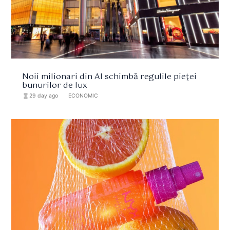
Noii milionari din AI schimbă regulile pieţei
bunurilor de lux
hourglass_full
29 day ago
format_list_bulleted
ECONOMIC