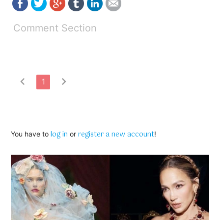
Comment Section
chevron_left
chevron_right
1
log in
register a new account
You have to
or
!