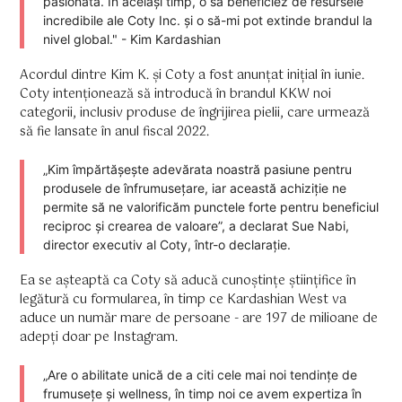
pasionată. În același timp, o să beneficiez de resursele
incredibile ale Coty Inc. și o să-mi pot extinde brandul la
nivel global." - Kim Kardashian
Acordul dintre Kim K. și Coty a fost anunțat inițial în iunie.
Coty intenționează să introducă în brandul KKW noi
categorii, inclusiv produse de îngrijirea pielii, care urmează
să fie lansate în anul fiscal 2022.
„Kim împărtășește adevărata noastră pasiune pentru
produsele de înfrumusețare, iar această achiziție ne
permite să ne valorificăm punctele forte pentru beneficiul
reciproc și crearea de valoare”, a declarat Sue Nabi,
director executiv al Coty, într-o declarație.
Ea se așteaptă ca Coty să aducă cunoștințe științifice în
legătură cu formularea, în timp ce Kardashian West va
aduce un număr mare de persoane - are 197 de milioane de
adepți doar pe Instagram.
„Are o abilitate unică de a citi cele mai noi tendințe de
frumusețe și wellness, în timp noi ce avem expertiza în