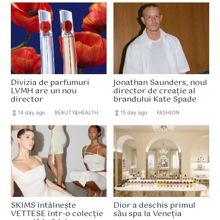
Divizia de parfumuri
Jonathan Saunders, noul
LVMH are un nou
director de creație al
director
brandului Kate Spade
hourglass_full
14 day ago
format_list_bulleted
BEAUTY&HEALTH
hourglass_full
15 day ago
format_list_bulleted
FASHION
SKIMS întâlnește
Dior a deschis primul
VETTESE într-o colecție
său spa la Veneția