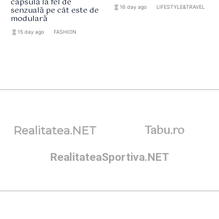
capsulă la fel de
hourglass_full
16 day ago
format_list_bulleted
LIFESTYLE&TRAVEL
senzuală pe cât este de
modulară
hourglass_full
15 day ago
format_list_bulleted
FASHION
Tabu.ro
Realitatea.NET
RealitateaSportiva.NET