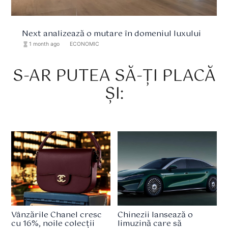
Next analizează o mutare în domeniul luxului
hourglass_full
1 month ago
format_list_bulleted
ECONOMIC
S-AR PUTEA SĂ-ȚI PLACĂ
ȘI:
Vânzările Chanel cresc
Chinezii lansează o
cu 16%, noile colecții
limuzină care să