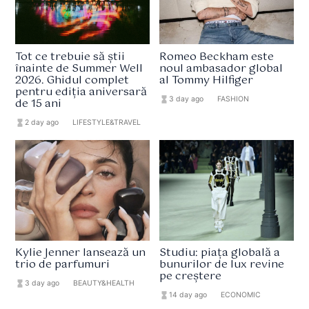
Tot ce trebuie să știi
Romeo Beckham este
înainte de Summer Well
noul ambasador global
2026. Ghidul complet
al Tommy Hilfiger
pentru ediția aniversară
hourglass_full
3 day ago
format_list_bulleted
FASHION
de 15 ani
hourglass_full
2 day ago
format_list_bulleted
LIFESTYLE&TRAVEL
Kylie Jenner lansează un
Studiu: piața globală a
trio de parfumuri
bunurilor de lux revine
pe creștere
hourglass_full
3 day ago
format_list_bulleted
BEAUTY&HEALTH
hourglass_full
14 day ago
format_list_bulleted
ECONOMIC