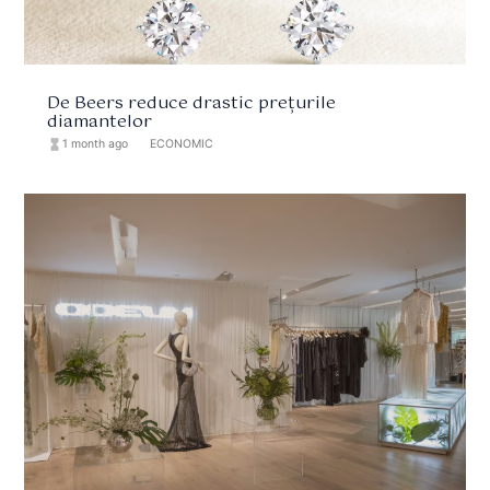
De Beers reduce drastic prețurile
diamantelor
hourglass_full
1 month ago
format_list_bulleted
ECONOMIC