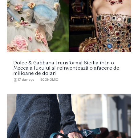
Dolce & Gabbana transformă Sicilia într-o
Mecca a luxului și reinventează o afacere de
milioane de dolari
hourglass_full
17 day ago
format_list_bulleted
ECONOMIC