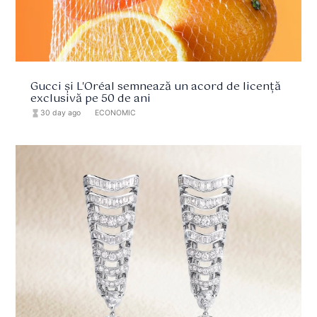
Gucci și L'Oréal semnează un acord de licență
exclusivă pe 50 de ani
hourglass_full
30 day ago
format_list_bulleted
ECONOMIC