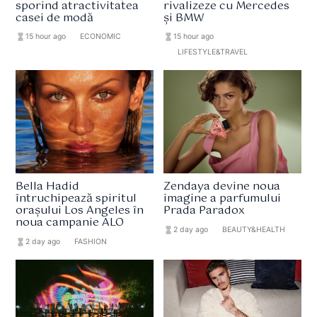
sporind atractivitatea
rivalizeze cu Mercedes
casei de modă
și BMW
hourglass_full
15 hour ago
format_list_bulleted
ECONOMIC
hourglass_full
15 hour ago
format_list_bulleted
LIFESTYLE&TRAVEL
Bella Hadid
Zendaya devine noua
întruchipează spiritul
imagine a parfumului
orașului Los Angeles în
Prada Paradox
noua campanie ALO
hourglass_full
2 day ago
format_list_bulleted
BEAUTY&HEALTH
hourglass_full
2 day ago
format_list_bulleted
FASHION