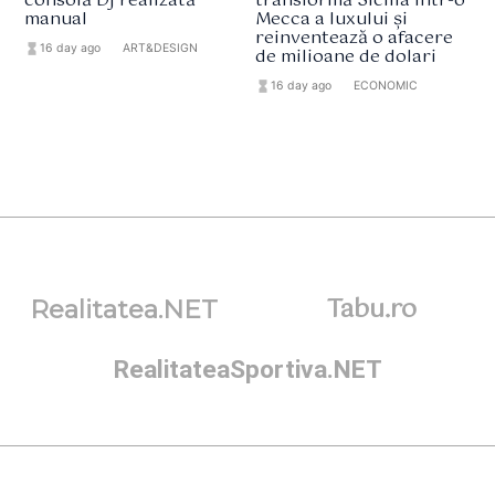
consolă DJ realizată
transformă Sicilia într-o
manual
Mecca a luxului și
reinventează o afacere
hourglass_full
16 day ago
format_list_bulleted
ART&DESIGN
de milioane de dolari
hourglass_full
16 day ago
format_list_bulleted
ECONOMIC
Tabu.ro
Realitatea.NET
RealitateaSportiva.NET