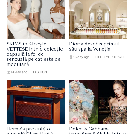
SKIMS întâlnește
Dior a deschis primul
VETTESE într-o colecție
său spa la Veneția
capsulă la fel de
hourglass_full
15 day ago
format_list_bulleted
LIFESTYLE&TRAVEL
senzuală pe cât este de
modulară
hourglass_full
14 day ago
format_list_bulleted
FASHION
Hermès prezintă o
Dolce & Gabbana