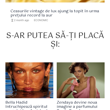
Ceasurile vintage de lux ajung la topit în urma
prețului record la aur
hourglass_full
2 month ago
format_list_bulleted
ECONOMIC
S-AR PUTEA SĂ-ȚI PLACĂ
ȘI:
Bella Hadid
Zendaya devine noua
întruchipează spiritul
imagine a parfumului