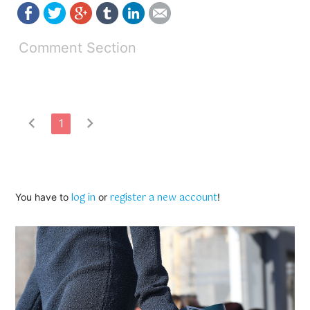
Comment Section
chevron_left
chevron_right
1
log in
register a new account
You have to
or
!