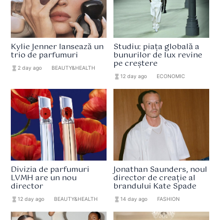
Kylie Jenner lansează un
Studiu: piața globală a
trio de parfumuri
bunurilor de lux revine
pe creștere
hourglass_full
2 day ago
format_list_bulleted
BEAUTY&HEALTH
hourglass_full
12 day ago
format_list_bulleted
ECONOMIC
Divizia de parfumuri
Jonathan Saunders, noul
LVMH are un nou
director de creație al
director
brandului Kate Spade
hourglass_full
12 day ago
format_list_bulleted
BEAUTY&HEALTH
hourglass_full
14 day ago
format_list_bulleted
FASHION