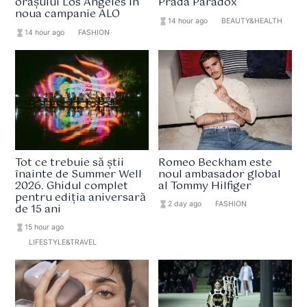
orașului Los Angeles în
Prada Paradox
noua campanie ALO
hourglass_full
14 hour ago
format_list_bulleted
BEAUTY&HEALTH
hourglass_full
14 hour ago
format_list_bulleted
FASHION
Tot ce trebuie să știi
Romeo Beckham este
înainte de Summer Well
noul ambasador global
2026. Ghidul complet
al Tommy Hilfiger
pentru ediția aniversară
hourglass_full
2 day ago
format_list_bulleted
FASHION
de 15 ani
hourglass_full
15 hour ago
format_list_bulleted
LIFESTYLE&TRAVEL