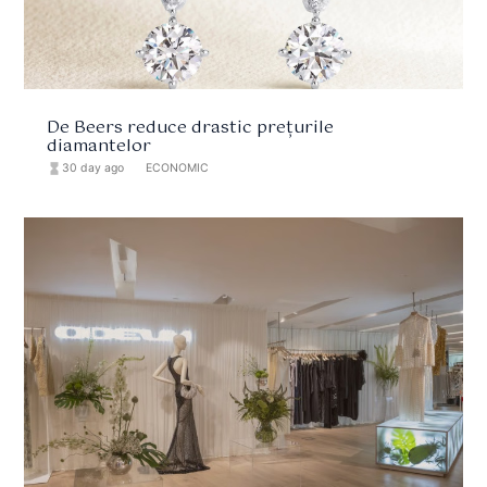
De Beers reduce drastic prețurile
diamantelor
hourglass_full
30 day ago
format_list_bulleted
ECONOMIC