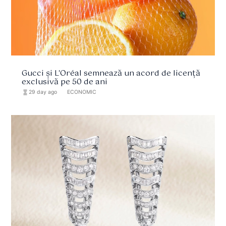
Gucci și L'Oréal semnează un acord de licență
exclusivă pe 50 de ani
hourglass_full
29 day ago
format_list_bulleted
ECONOMIC