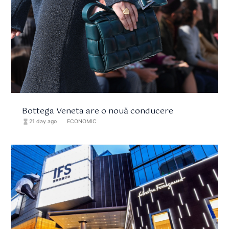
Bottega Veneta are o nouă conducere
hourglass_full
21 day ago
format_list_bulleted
ECONOMIC