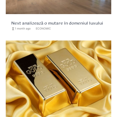
Next analizează o mutare în domeniul luxului
hourglass_full
1 month ago
format_list_bulleted
ECONOMIC