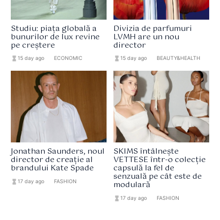
Studiu: piața globală a
Divizia de parfumuri
bunurilor de lux revine
LVMH are un nou
pe creștere
director
hourglass_full
15 day ago
format_list_bulleted
ECONOMIC
hourglass_full
15 day ago
format_list_bulleted
BEAUTY&HEALTH
Jonathan Saunders, noul
SKIMS întâlnește
director de creație al
VETTESE într-o colecție
brandului Kate Spade
capsulă la fel de
senzuală pe cât este de
hourglass_full
17 day ago
format_list_bulleted
FASHION
modulară
hourglass_full
17 day ago
format_list_bulleted
FASHION