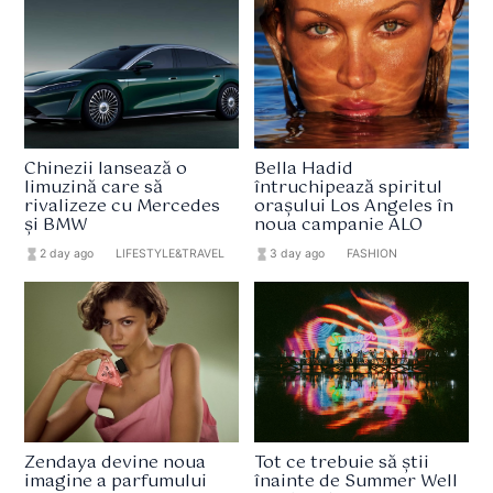
Chinezii lansează o
Bella Hadid
limuzină care să
întruchipează spiritul
rivalizeze cu Mercedes
orașului Los Angeles în
și BMW
noua campanie ALO
hourglass_full
2 day ago
format_list_bulleted
LIFESTYLE&TRAVEL
hourglass_full
3 day ago
format_list_bulleted
FASHION
Zendaya devine noua
Tot ce trebuie să știi
imagine a parfumului
înainte de Summer Well