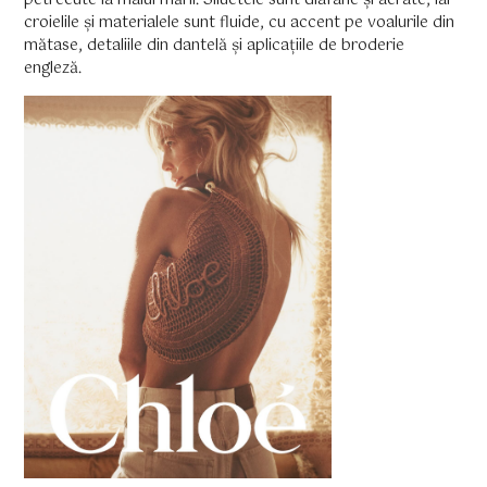
petrecute la malul mării. Siluetele sunt diafane și aerate, iar
croielile și materialele sunt fluide, cu accent pe voalurile din
mătase, detaliile din dantelă și aplicațiile de broderie
engleză.