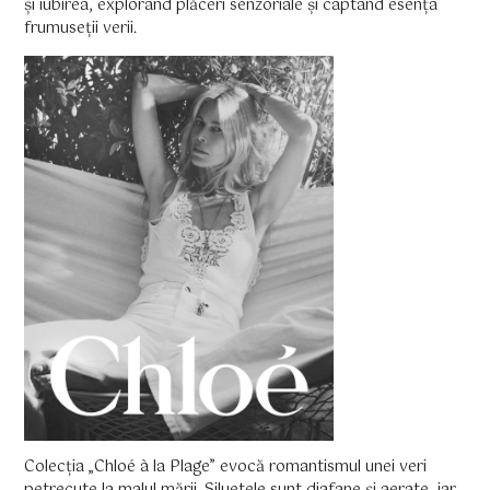
și iubirea, explorând plăceri senzoriale și captând esența
frumuseții verii.
Colecția „Chloé à la Plage” evocă romantismul unei veri