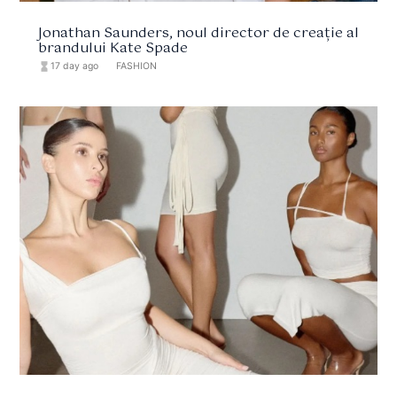
Jonathan Saunders, noul director de creație al
brandului Kate Spade
hourglass_full
17 day ago
format_list_bulleted
FASHION