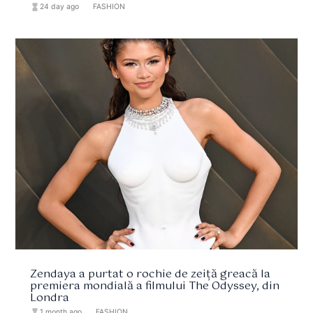
hourglass_full
24 day ago
format_list_bulleted
FASHION
Zendaya a purtat o rochie de zeiță greacă la
premiera mondială a filmului The Odyssey, din
Londra
hourglass_full
1 month ago
format_list_bulleted
FASHION