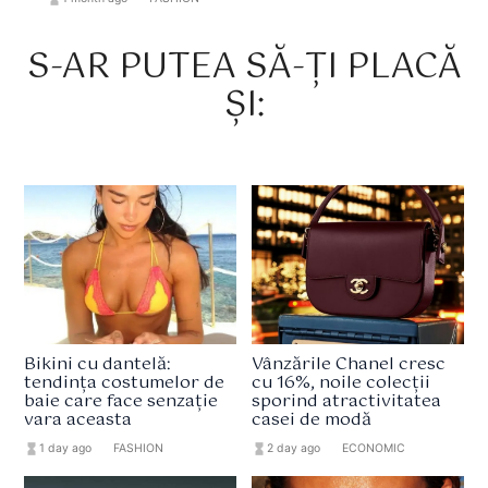
S-AR PUTEA SĂ-ȚI PLACĂ
ȘI:
Bikini cu dantelă:
Vânzările Chanel cresc
tendința costumelor de
cu 16%, noile colecții
baie care face senzație
sporind atractivitatea
vara aceasta
casei de modă
hourglass_full
1 day ago
format_list_bulleted
FASHION
hourglass_full
2 day ago
format_list_bulleted
ECONOMIC