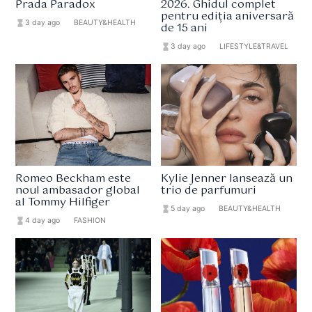
Prada Paradox
2026. Ghidul complet
pentru ediția aniversară
hourglass_full
3 day ago
format_list_bulleted
BEAUTY&HEALTH
de 15 ani
hourglass_full
3 day ago
format_list_bulleted
LIFESTYLE&TRAVEL
Romeo Beckham este
Kylie Jenner lansează un
noul ambasador global
trio de parfumuri
al Tommy Hilfiger
hourglass_full
5 day ago
format_list_bulleted
BEAUTY&HEALTH
hourglass_full
4 day ago
format_list_bulleted
FASHION