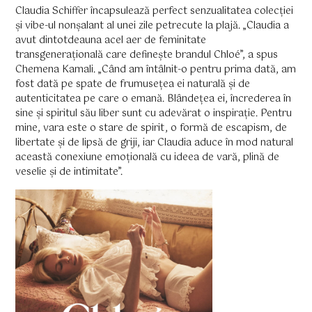
Claudia Schiffer încapsulează perfect senzualitatea colecției
și vibe-ul nonșalant al unei zile petrecute la plajă. „Claudia a
avut dintotdeauna acel aer de feminitate
transgenerațională care definește brandul Chloé”, a spus
Chemena Kamali. „Când am întâlnit-o pentru prima dată, am
fost dată pe spate de frumusețea ei naturală și de
autenticitatea pe care o emană. Blândețea ei, încrederea în
sine și spiritul său liber sunt cu adevărat o inspirație. Pentru
mine, vara este o stare de spirit, o formă de escapism, de
libertate și de lipsă de griji, iar Claudia aduce în mod natural
această conexiune emoțională cu ideea de vară, plină de
veselie și de intimitate”.