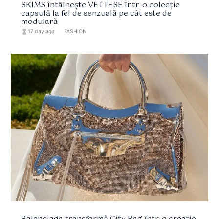
SKIMS întâlnește VETTESE într-o colecție
capsulă la fel de senzuală pe cât este de
modulară
hourglass_full
17 day ago
format_list_bulleted
FASHION