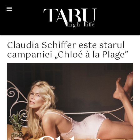
menu
Claudia Schiffer este starul
campaniei „Chloé à la Plage”