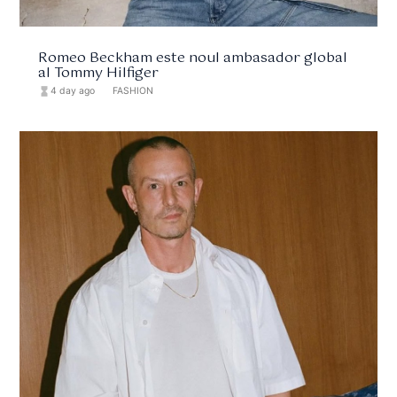
Romeo Beckham este noul ambasador global
al Tommy Hilfiger
hourglass_full
4 day ago
format_list_bulleted
FASHION