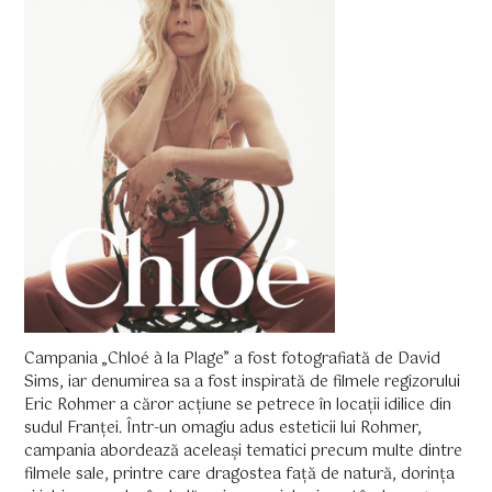
Campania „Chloé à la Plage” a fost fotografiată de David
Sims, iar denumirea sa a fost inspirată de filmele regizorului
Eric Rohmer a căror acțiune se petrece în locații idilice din
sudul Franței. Într-un omagiu adus esteticii lui Rohmer,
campania abordează aceleași tematici precum multe dintre
filmele sale, printre care dragostea față de natură, dorința