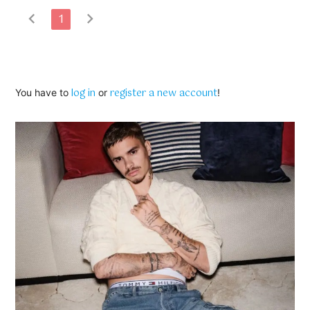
chevron_left
chevron_right
1
log in
register a new account
You have to
or
!