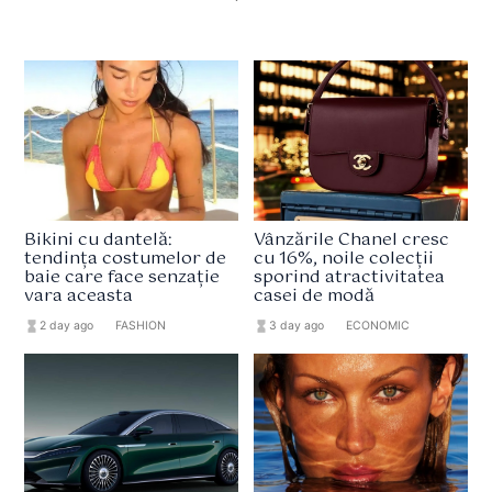
Bikini cu dantelă:
Vânzările Chanel cresc
tendința costumelor de
cu 16%, noile colecții
baie care face senzație
sporind atractivitatea
vara aceasta
casei de modă
hourglass_full
2 day ago
format_list_bulleted
FASHION
hourglass_full
3 day ago
format_list_bulleted
ECONOMIC