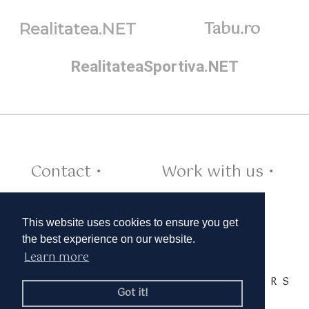
Tabu.ro
Realitatea.NET
RealitateaSportiva.NET
Contact •
Work with us •
Cookies •
This website uses cookies to ensure you get
the best experience on our website.
Learn more
TAGS:
A
B
C
D
E
F
G
H
I
J
K
L
M
N
O
P
Q
R
S
Got it!
T
U
V
W
X
Y
Z