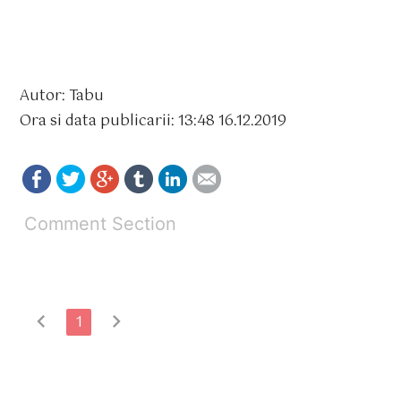
Autor: Tabu
Ora si data publicarii: 13:48 16.12.2019
Comment Section
chevron_left
chevron_right
1