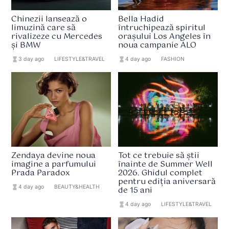
Chinezii lansează o
Bella Hadid
limuzină care să
întruchipează spiritul
rivalizeze cu Mercedes
orașului Los Angeles în
și BMW
noua campanie ALO
hourglass_full
3 day ago
format_list_bulleted
LIFESTYLE&TRAVEL
hourglass_full
4 day ago
format_list_bulleted
FASHION
Zendaya devine noua
Tot ce trebuie să știi
imagine a parfumului
înainte de Summer Well
Prada Paradox
2026. Ghidul complet
pentru ediția aniversară
hourglass_full
4 day ago
format_list_bulleted
BEAUTY&HEALTH
de 15 ani
hourglass_full
4 day ago
format_list_bulleted
LIFESTYLE&TRAVEL