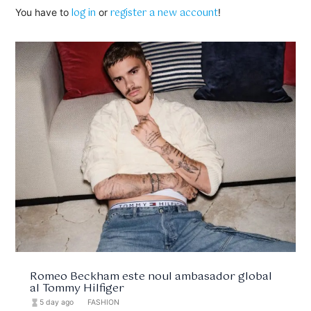
log in
register a new account
You have to
or
!
Romeo Beckham este noul ambasador global
al Tommy Hilfiger
hourglass_full
5 day ago
format_list_bulleted
FASHION