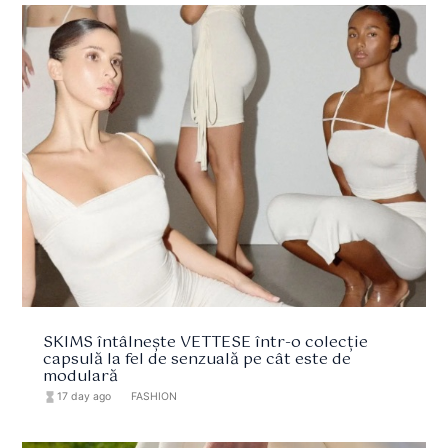
SKIMS întâlnește VETTESE într-o colecție
capsulă la fel de senzuală pe cât este de
modulară
hourglass_full
17 day ago
format_list_bulleted
FASHION