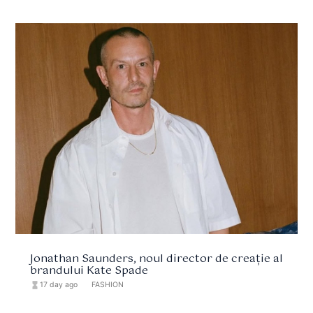
Jonathan Saunders, noul director de creație al
brandului Kate Spade
hourglass_full
17 day ago
format_list_bulleted
FASHION