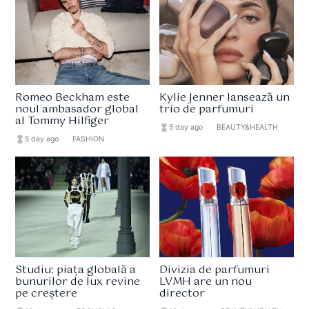
Romeo Beckham este
Kylie Jenner lansează un
noul ambasador global
trio de parfumuri
al Tommy Hilfiger
hourglass_full
5 day ago
format_list_bulleted
BEAUTY&HEALTH
hourglass_full
5 day ago
format_list_bulleted
FASHION
Studiu: piața globală a
Divizia de parfumuri
bunurilor de lux revine
LVMH are un nou
pe creștere
director