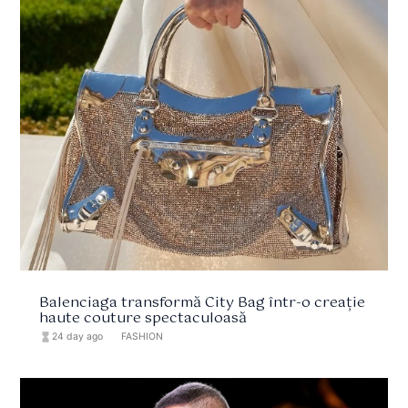
Balenciaga transformă City Bag într-o creație
haute couture spectaculoasă
hourglass_full
24 day ago
format_list_bulleted
FASHION