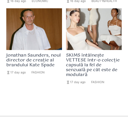
hourglass_full
16 day ago
format_list_bulleted
ECONOMIC
hourglass_full
16 day ago
format_list_bulleted
BEAUTY&HEALTH
Jonathan Saunders, noul
SKIMS întâlnește
director de creație al
VETTESE într-o colecție
brandului Kate Spade
capsulă la fel de
senzuală pe cât este de
hourglass_full
17 day ago
format_list_bulleted
FASHION
modulară
hourglass_full
17 day ago
format_list_bulleted
FASHION