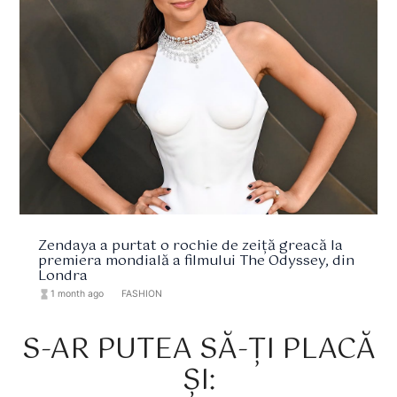
Zendaya a purtat o rochie de zeiță greacă la
premiera mondială a filmului The Odyssey, din
Londra
hourglass_full
1 month ago
format_list_bulleted
FASHION
S-AR PUTEA SĂ-ȚI PLACĂ
ȘI: