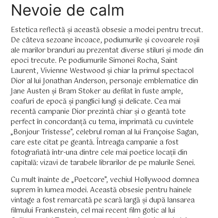
Nevoie de calm
Estetica reflectă și această obsesie a modei pentru trecut.
De câteva sezoane încoace, podiumurile și covoarele roșii
ale marilor branduri au prezentat diverse stiluri și mode din
epoci trecute. Pe podiumurile Simonei Rocha, Saint
Laurent, Vivienne Westwood și chiar la primul spectacol
Dior al lui Jonathan Anderson, personaje emblematice din
Jane Austen și Bram Stoker au defilat în fuste ample,
coafuri de epocă și panglici lungi și delicate. Cea mai
recentă campanie Dior prezintă chiar și o geantă tote
perfect în concordanță cu tema, imprimată cu cuvintele
„Bonjour Tristesse”, celebrul roman al lui Françoise Sagan,
care este citat pe geantă. Întreaga campanie a fost
fotografiată într-una dintre cele mai poetice locații din
capitală: vizavi de tarabele librarilor de pe malurile Senei.
Cu mult înainte de „Poetcore”, vechiul Hollywood domnea
suprem în lumea modei. Această obsesie pentru hainele
vintage a fost remarcată pe scară largă și după lansarea
filmului Frankenstein, cel mai recent film gotic al lui