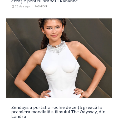
creație pentru brandul Rabanne
hourglass_full
25 day ago
format_list_bulleted
FASHION
Zendaya a purtat o rochie de zeiță greacă la
premiera mondială a filmului The Odyssey, din
Londra