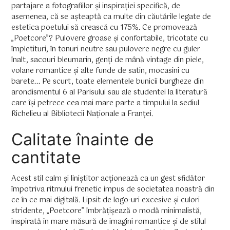
partajare a fotografiilor și inspirației specifică, de
asemenea, că se așteaptă ca multe din căutările legate de
estetica poetului să crească cu 175%. Ce promovează
„Poetcore”? Pulovere groase și confortabile, tricotate cu
împletituri, în tonuri neutre sau pulovere negre cu guler
înalt, sacouri bleumarin, genți de mână vintage din piele,
volane romantice și alte funde de satin, mocasini cu
barete... Pe scurt, toate elementele bunicii burgheze din
arondismentul 6 al Parisului sau ale studentei la literatură
care își petrece cea mai mare parte a timpului la sediul
Richelieu al Bibliotecii Naționale a Franței.
Calitate înainte de
cantitate
Acest stil calm și liniștitor acționează ca un gest sfidător
împotriva ritmului frenetic impus de societatea noastră din
ce în ce mai digitală. Lipsit de logo-uri excesive și culori
stridente, „Poetcore” îmbrățișează o modă minimalistă,
inspirată în mare măsură de imagini romantice și de stilul