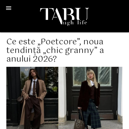
menu
Ce este „Poetcore”, noua
tendință „chic granny” a
anului 2026?