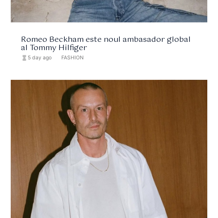
Romeo Beckham este noul ambasador global
al Tommy Hilfiger
hourglass_full
5 day ago
format_list_bulleted
FASHION