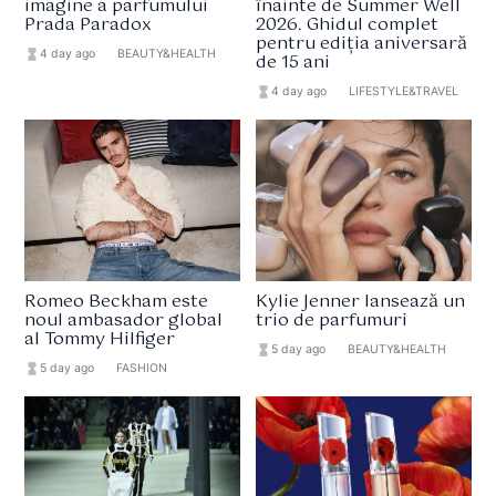
imagine a parfumului
înainte de Summer Well
Prada Paradox
2026. Ghidul complet
pentru ediția aniversară
hourglass_full
4 day ago
format_list_bulleted
BEAUTY&HEALTH
de 15 ani
hourglass_full
4 day ago
format_list_bulleted
LIFESTYLE&TRAVEL
Romeo Beckham este
Kylie Jenner lansează un
noul ambasador global
trio de parfumuri
al Tommy Hilfiger
hourglass_full
5 day ago
format_list_bulleted
BEAUTY&HEALTH
hourglass_full
5 day ago
format_list_bulleted
FASHION