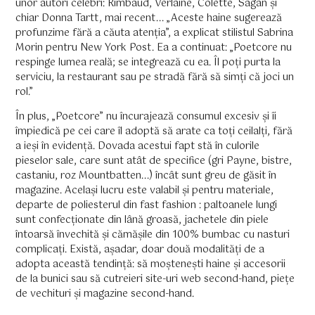
unor autori celebri: Rimbaud, Verlaine, Colette, Sagan și
chiar Donna Tartt, mai recent... „Aceste haine sugerează
profunzime fără a căuta atenția”, a explicat stilistul Sabrina
Morin pentru New York Post. Ea a continuat: „Poetcore nu
respinge lumea reală; se integrează cu ea. Îl poți purta la
serviciu, la restaurant sau pe stradă fără să simți că joci un
rol.”
În plus, „Poetcore” nu încurajează consumul excesiv și îi
împiedică pe cei care îl adoptă să arate ca toți ceilalți, fără
a ieși în evidență. Dovada acestui fapt stă în culorile
pieselor sale, care sunt atât de specifice (gri Payne, bistre,
castaniu, roz Mountbatten...) încât sunt greu de găsit în
magazine. Același lucru este valabil și pentru materiale,
departe de poliesterul din fast fashion : paltoanele lungi
sunt confecționate din lână groasă, jachetele din piele
întoarsă învechită și cămășile din 100% bumbac cu nasturi
complicați. Există, așadar, doar două modalități de a
adopta această tendință: să moștenești haine și accesorii
de la bunici sau să cutreieri site-uri web second-hand, piețe
de vechituri și magazine second-hand.