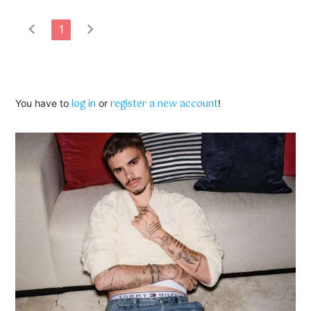
chevron_left
chevron_right
1
log in
register a new account
You have to
or
!