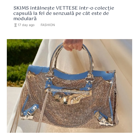
SKIMS întâlnește VETTESE într-o colecție
capsulă la fel de senzuală pe cât este de
modulară
hourglass_full
17 day ago
format_list_bulleted
FASHION