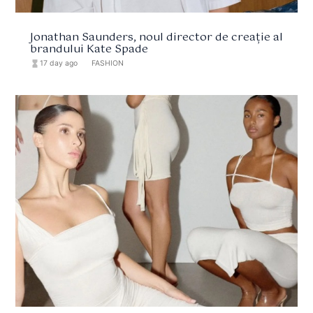
Jonathan Saunders, noul director de creație al
brandului Kate Spade
hourglass_full
17 day ago
format_list_bulleted
FASHION