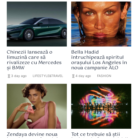
Chinezii lansează o
Bella Hadid
limuzină care să
întruchipează spiritul
rivalizeze cu Mercedes
orașului Los Angeles în
și BMW
noua campanie ALO
hourglass_full
3 day ago
format_list_bulleted
LIFESTYLE&TRAVEL
hourglass_full
4 day ago
format_list_bulleted
FASHION
Zendaya devine noua
Tot ce trebuie să știi