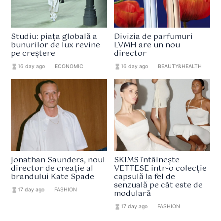
Studiu: piața globală a
Divizia de parfumuri
bunurilor de lux revine
LVMH are un nou
pe creștere
director
hourglass_full
16 day ago
format_list_bulleted
ECONOMIC
hourglass_full
16 day ago
format_list_bulleted
BEAUTY&HEALTH
Jonathan Saunders, noul
SKIMS întâlnește
director de creație al
VETTESE într-o colecție
brandului Kate Spade
capsulă la fel de
senzuală pe cât este de
hourglass_full
17 day ago
format_list_bulleted
FASHION
modulară
hourglass_full
17 day ago
format_list_bulleted
FASHION