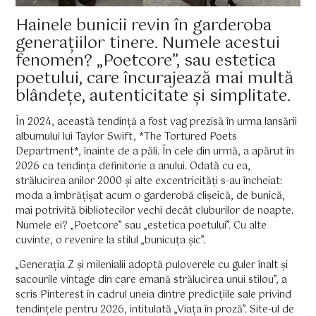
Hainele bunicii revin în garderoba
generațiilor tinere. Numele acestui
fenomen? „Poetcore”, sau estetica
poetului, care încurajează mai multă
blândețe, autenticitate și simplitate.
În 2024, această tendință a fost vag prezisă în urma lansării
albumului lui Taylor Swift, *The Tortured Poets
Department*, înainte de a păli. În cele din urmă, a apărut în
2026 ca tendința definitorie a anului. Odată cu ea,
strălucirea anilor 2000 și alte excentricități s-au încheiat:
moda a îmbrățișat acum o garderobă clișeică, de bunică,
mai potrivită bibliotecilor vechi decât cluburilor de noapte.
Numele ei? „Poetcore” sau „estetica poetului”. Cu alte
cuvinte, o revenire la stilul „bunicuța șic”.
„Generația Z și milenialii adoptă puloverele cu guler înalt și
sacourile vintage din care emană strălucirea unui stilou”, a
scris Pinterest în cadrul uneia dintre predicțiile sale privind
tendințele pentru 2026, intitulată „Viața în proză”. Site-ul de