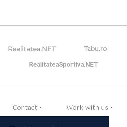
Tabu.ro
Realitatea.NET
RealitateaSportiva.NET
Contact •
Work with us •