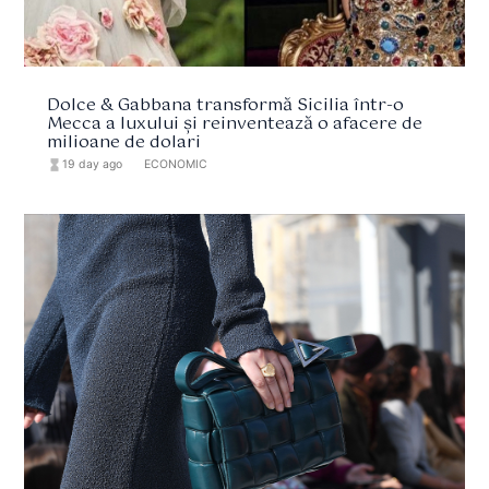
Dolce & Gabbana transformă Sicilia într-o
Mecca a luxului și reinventează o afacere de
milioane de dolari
hourglass_full
19 day ago
format_list_bulleted
ECONOMIC