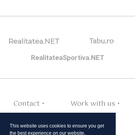
Tabu.ro
Realitatea.NET
RealitateaSportiva.NET
Contact •
Work with us •
Cookies •
This website uses cookies to ensure you get
the best experience on our website.