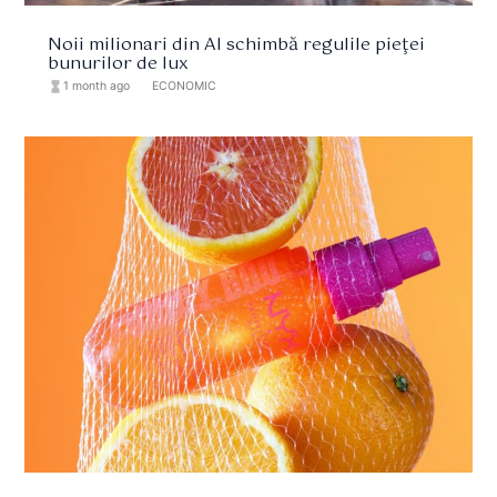
Noii milionari din AI schimbă regulile pieţei
bunurilor de lux
hourglass_full
1 month ago
format_list_bulleted
ECONOMIC