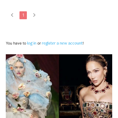
chevron_left
chevron_right
1
log in
register a new account
You have to
or
!