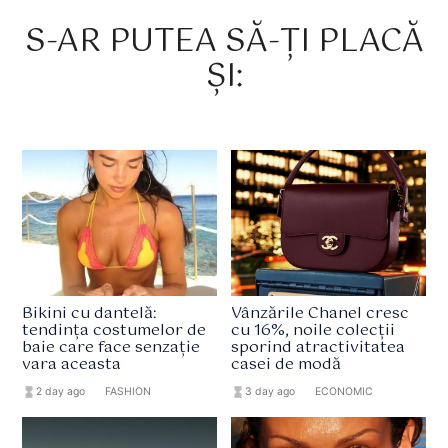
S-AR PUTEA SĂ-ȚI PLACĂ
ȘI:
Bikini cu dantelă:
Vânzările Chanel cresc
tendința costumelor de
cu 16%, noile colecții
baie care face senzație
sporind atractivitatea
vara aceasta
casei de modă
hourglass_full
2 day ago
format_list_bulleted
FASHION
hourglass_full
3 day ago
format_list_bulleted
ECONOMIC