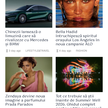
Chinezii lansează o
Bella Hadid
limuzină care să
întruchipează spiritul
rivalizeze cu Mercedes
orașului Los Angeles în
și BMW
noua campanie ALO
hourglass_full
3 day ago
format_list_bulleted
LIFESTYLE&TRAVEL
hourglass_full
4 day ago
format_list_bulleted
FASHION
Zendaya devine noua
Tot ce trebuie să știi
imagine a parfumului
înainte de Summer Well
Prada Paradox
2026. Ghidul complet