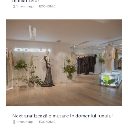
diamantelor
hourglass_full
1 month ago
format_list_bulleted
ECONOMIC
Next analizează o mutare în domeniul luxului
hourglass_full
1 month ago
format_list_bulleted
ECONOMIC