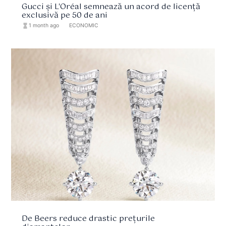
Gucci și L'Oréal semnează un acord de licență
exclusivă pe 50 de ani
hourglass_full
1 month ago
format_list_bulleted
ECONOMIC
De Beers reduce drastic prețurile