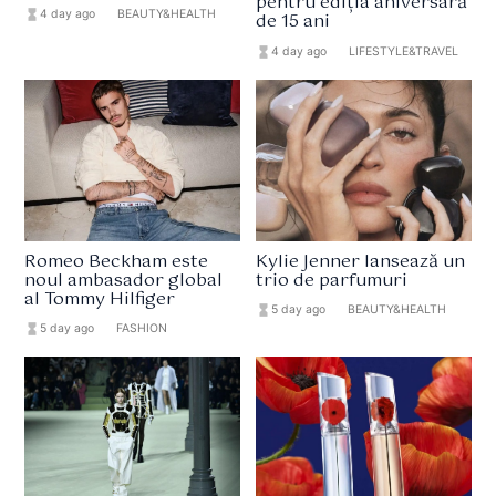
pentru ediția aniversară
hourglass_full
4 day ago
format_list_bulleted
BEAUTY&HEALTH
de 15 ani
hourglass_full
4 day ago
format_list_bulleted
LIFESTYLE&TRAVEL
Romeo Beckham este
Kylie Jenner lansează un
noul ambasador global
trio de parfumuri
al Tommy Hilfiger
hourglass_full
5 day ago
format_list_bulleted
BEAUTY&HEALTH
hourglass_full
5 day ago
format_list_bulleted
FASHION