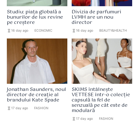
Studiu: piața globală a
Divizia de parfumuri
bunurilor de lux revine
LVMH are un nou
pe creștere
director
hourglass_full
16 day ago
format_list_bulleted
ECONOMIC
hourglass_full
16 day ago
format_list_bulleted
BEAUTY&HEALTH
Jonathan Saunders, noul
SKIMS întâlnește
director de creație al
VETTESE într-o colecție
brandului Kate Spade
capsulă la fel de
senzuală pe cât este de
hourglass_full
17 day ago
format_list_bulleted
FASHION
modulară
hourglass_full
17 day ago
format_list_bulleted
FASHION