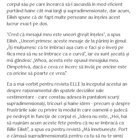
corpul său pe care încearcă să-l ascundă în mod eficient
purtând haine cât mai largi și supradimensionate, dar acum,
Eilish spune că de fapt multe persoane au înțeles acest
lucrur exact pe dos.
"Cred că mesajul meu este uneori greșit înțeles", a spus
Eilish. „Uneori primesc aceste mesaje de la părinți în genul:
„Îți mulțumesc că te îmbraci așa cum o faci și o înveți pe
fiica mea să nu se îmbrace ca o curvă”, iar eu sunt șocată și
mă gândesc „Whoa, acesta este opusul mesajului meu.
Dimpotrivă, dacă e ceva ce încerc să învăț pe oricine este
ca oricine să poarte ce vrea.”
Ea a mai vorbit pentru revista ELLE la începutul acestui an
despre raționamentul din spatele deciziilor sale
vestimentare - care constau adesea în pantaloni scurți
supradimensionați, tricouri și haine idem - precum și despre
frustrările sale cu privire la modul în care oamenii o judecă
pe nedrept în funcție de corpul ei. „Ideea nu este, „Hei, hai
să rușinăm acum aceste fete pentru că nu se îmbracă ca
Billie Eilish”, a spus ea pentru revistă „Mă înnebunește. Port
o cămașă supradimensionată pentru ca tu să nu te simți