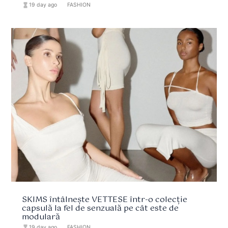
hourglass_full
19 day ago
format_list_bulleted
FASHION
SKIMS întâlnește VETTESE într-o colecție
capsulă la fel de senzuală pe cât este de
modulară
hourglass_full
19 day ago
format_list_bulleted
FASHION