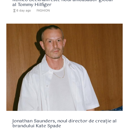
Romeo Beckham este noul ambasador global
al Tommy Hilfiger
hourglass_full
6 day ago
format_list_bulleted
FASHION
Jonathan Saunders, noul director de creație al
brandului Kate Spade