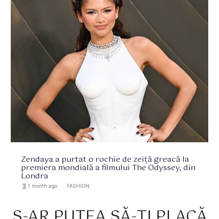
Zendaya a purtat o rochie de zeiță greacă la
premiera mondială a filmului The Odyssey, din
Londra
hourglass_full
1 month ago
format_list_bulleted
FASHION
S-AR PUTEA SĂ-ȚI PLACĂ