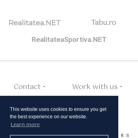
Tabu.ro
Realitatea.NET
RealitateaSportiva.NET
Contact •
Work with us •
Cookies •
This website uses cookies to ensure you get
the best experience on our website.
Learn more
TAGS:
A
B
C
D
E
F
G
H
I
J
K
L
M
N
O
P
Q
R
S