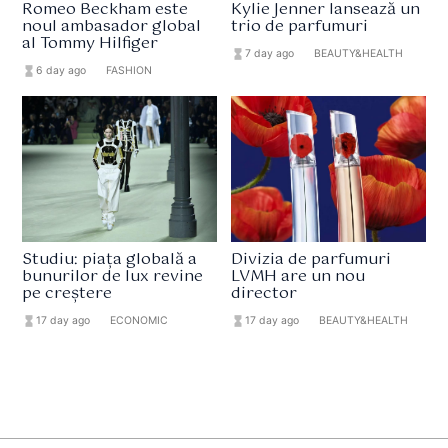
Romeo Beckham este
Kylie Jenner lansează un
noul ambasador global
trio de parfumuri
al Tommy Hilfiger
hourglass_full
7 day ago
format_list_bulleted
BEAUTY&HEALTH
hourglass_full
6 day ago
format_list_bulleted
FASHION
Studiu: piața globală a
Divizia de parfumuri
bunurilor de lux revine
LVMH are un nou
pe creștere
director
hourglass_full
17 day ago
format_list_bulleted
ECONOMIC
hourglass_full
17 day ago
format_list_bulleted
BEAUTY&HEALTH