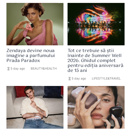
Zendaya devine noua
Tot ce trebuie să știi
imagine a parfumului
înainte de Summer Well
Prada Paradox
2026. Ghidul complet
pentru ediția aniversară
hourglass_full
5 day ago
format_list_bulleted
BEAUTY&HEALTH
de 15 ani
hourglass_full
5 day ago
format_list_bulleted
LIFESTYLE&TRAVEL