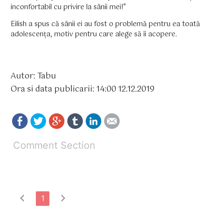
inconfortabil cu privire la sânii mei!”
Eilish a spus că sânii ei au fost o problemă pentru ea toată
adolescența, motiv pentru care alege să îi acopere.
Autor: Tabu
Ora si data publicarii: 14:00 12.12.2019
Comment Section
chevron_left
chevron_right
1