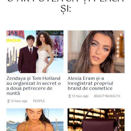
ȘI:
Zendaya și Tom Holland
Alexia Eram și-a
au organizat în secret o
înregistrat propriul
a doua petrecere de
brand de cosmetice
nuntă
hourglass_full
12 hour ago
format_list_bulleted
BEAUTY&HEALTH
hourglass_full
12 hour ago
format_list_bulleted
PEOPLE