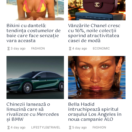
Bikini cu dantelă:
Vânzările Chanel cresc
tendința costumelor de
cu 16%, noile colecții
baie care face senzație
sporind atractivitatea
vara aceasta
casei de modă
hourglass_full
3 day ago
format_list_bulleted
FASHION
hourglass_full
4 day ago
format_list_bulleted
ECONOMIC
Chinezii lansează o
Bella Hadid
limuzină care să
întruchipează spiritul
rivalizeze cu Mercedes
orașului Los Angeles în
și BMW
noua campanie ALO
hourglass_full
4 day ago
format_list_bulleted
LIFESTYLE&TRAVEL
hourglass_full
5 day ago
format_list_bulleted
FASHION