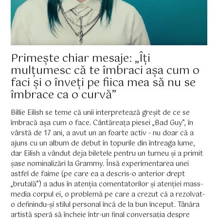
Primește chiar mesaje: „Îți
mulțumesc că te îmbraci așa cum o
faci și o înveți pe fiica mea să nu se
îmbrace ca o curvă”
Billie Eilish se teme că unii interpretează greșit de ce se
îmbracă așa cum o face. Cântăreața piesei „Bad Guy”, în
vârstă de 17 ani, a avut un an foarte activ - nu doar că a
ajuns cu un album de debut în topurile din întreaga lume,
dar Eilish a vândut deja biletele pentru un turneu și a primit
șase nominalizări la Grammy. Însă experimentarea unei
astfel de faime (pe care ea a descris-o anterior drept
„brutală”) a adus în atenția comentatorilor și atenției mass-
media corpul ei, o problemă pe care a crezut că a rezolvat-
o definindu-și stilul personal încă de la bun început. Tânăra
artistă speră să încheie într-un final conversația despre