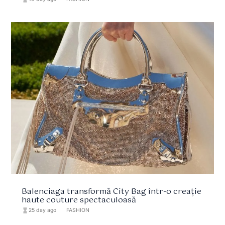
Balenciaga transformă City Bag într-o creație
haute couture spectaculoasă
hourglass_full
25 day ago
format_list_bulleted
FASHION