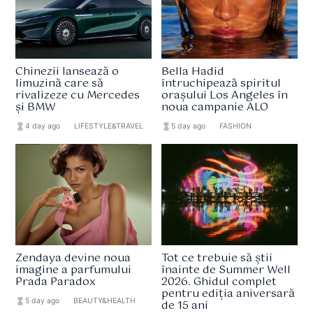
Chinezii lansează o
Bella Hadid
limuzină care să
întruchipează spiritul
rivalizeze cu Mercedes
orașului Los Angeles în
și BMW
noua campanie ALO
hourglass_full
4 day ago
format_list_bulleted
LIFESTYLE&TRAVEL
hourglass_full
5 day ago
format_list_bulleted
FASHION
Zendaya devine noua
Tot ce trebuie să știi
imagine a parfumului
înainte de Summer Well
Prada Paradox
2026. Ghidul complet
pentru ediția aniversară
hourglass_full
5 day ago
format_list_bulleted
BEAUTY&HEALTH
de 15 ani