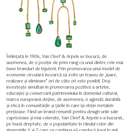
Înființată în 1906, Van Cleef & Arpels se bucură, de
asemenea, de o poziție de prim rang ca unul dintre cele mai
bune branduri de bijuterii. Prin promovarea unui model de
economie circulară încearcă să evite un traseu de „luare,
realizare și eliminare” ori de câte ori este posibil. Deși
investește simultan în promovarea pozitivă a artelor,
educației și conservării patrimoniului în domeniul cultural,
marca europeană deține, de asemenea, o agendă durabilă
și etică în comunitățile și țările în care își obțin metalele
prețioase. Fiind un brand renumit pentru design-urile sale
capricioase și mai colorate, Van Cleef & Arpels s-a bucurat,
pe bună dreptate, de o popularitate în rândul celor din
generațiile Y și Z care va continua să conducă luxul în anii