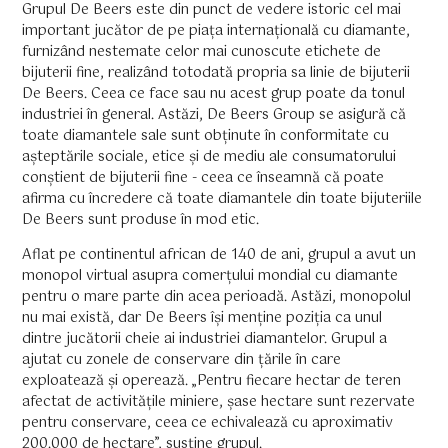
Grupul De Beers este din punct de vedere istoric cel mai
important jucător de pe piața internațională cu diamante,
furnizând nestemate celor mai cunoscute etichete de
bijuterii fine, realizând totodată propria sa linie de bijuterii
De Beers. Ceea ce face sau nu acest grup poate da tonul
industriei în general. Astăzi, De Beers Group se asigură că
toate diamantele sale sunt obținute în conformitate cu
așteptările sociale, etice și de mediu ale consumatorului
conștient de bijuterii fine - ceea ce înseamnă că poate
afirma cu încredere că toate diamantele din toate bijuteriile
De Beers sunt produse în mod etic.
Aflat pe continentul african de 140 de ani, grupul a avut un
monopol virtual asupra comerțului mondial cu diamante
pentru o mare parte din acea perioadă. Astăzi, monopolul
nu mai există, dar De Beers își menține poziția ca unul
dintre jucătorii cheie ai industriei diamantelor. Grupul a
ajutat cu zonele de conservare din țările în care
exploatează și operează. „Pentru fiecare hectar de teren
afectat de activitățile miniere, șase hectare sunt rezervate
pentru conservare, ceea ce echivalează cu aproximativ
200.000 de hectare”, susține grupul.