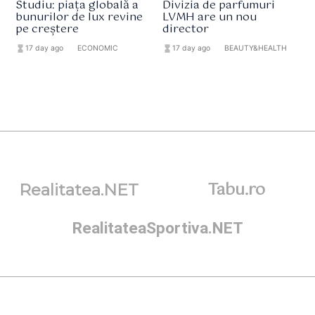
Studiu: piața globală a
Divizia de parfumuri
bunurilor de lux revine
LVMH are un nou
pe creștere
director
hourglass_full
17 day ago
format_list_bulleted
ECONOMIC
hourglass_full
17 day ago
format_list_bulleted
BEAUTY&HEALTH
Tabu.ro
Realitatea.NET
RealitateaSportiva.NET