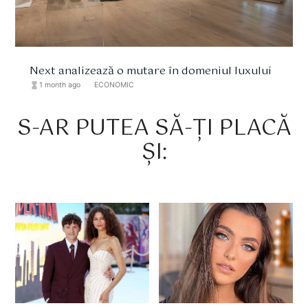
Next analizează o mutare în domeniul luxului
hourglass_full
1 month ago
format_list_bulleted
ECONOMIC
S-AR PUTEA SĂ-ȚI PLACĂ
ȘI: