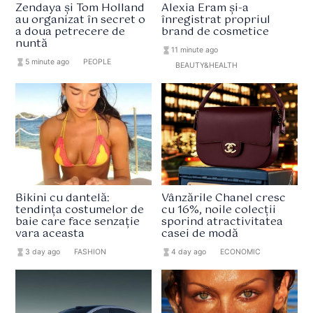
Zendaya și Tom Holland
Alexia Eram și-a
au organizat în secret o
înregistrat propriul
a doua petrecere de
brand de cosmetice
nuntă
hourglass_full
11 minute ago
hourglass_full
5 minute ago
format_list_bulleted
PEOPLE
format_list_bulleted
BEAUTY&HEALTH
Bikini cu dantelă:
Vânzările Chanel cresc
tendința costumelor de
cu 16%, noile colecții
baie care face senzație
sporind atractivitatea
vara aceasta
casei de modă
hourglass_full
3 day ago
format_list_bulleted
FASHION
hourglass_full
4 day ago
format_list_bulleted
ECONOMIC