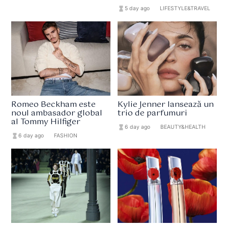
hourglass_full
5 day ago
format_list_bulleted
LIFESTYLE&TRAVEL
Romeo Beckham este
Kylie Jenner lansează un
noul ambasador global
trio de parfumuri
al Tommy Hilfiger
hourglass_full
6 day ago
format_list_bulleted
BEAUTY&HEALTH
hourglass_full
6 day ago
format_list_bulleted
FASHION