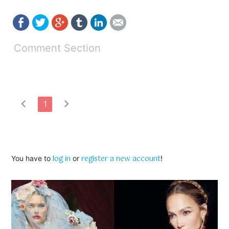
Comment Section
chevron_left
chevron_right
1
log in
register a new account
You have to
or
!