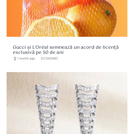
Gucci și L'Oréal semnează un acord de licență
exclusivă pe 50 de ani
hourglass_full
1 month ago
format_list_bulleted
ECONOMIC