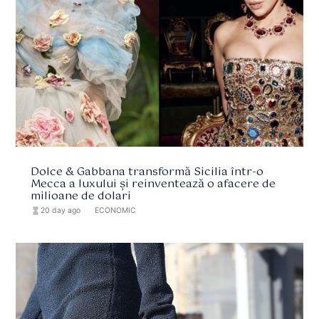
Dolce & Gabbana transformă Sicilia într-o
Mecca a luxului și reinventează o afacere de
milioane de dolari
hourglass_full
20 day ago
format_list_bulleted
ECONOMIC