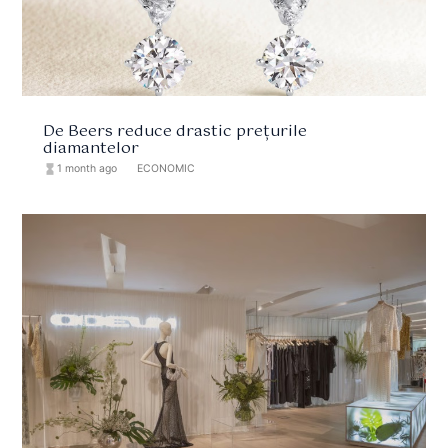
De Beers reduce drastic prețurile
diamantelor
hourglass_full
1 month ago
format_list_bulleted
ECONOMIC