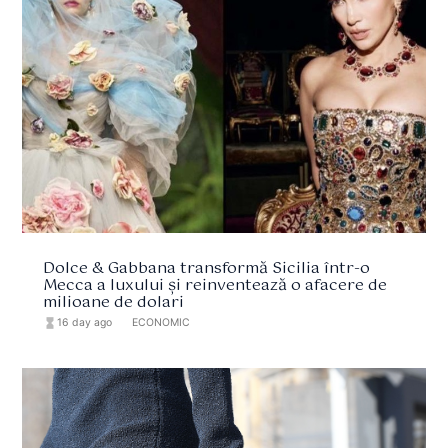
Dolce & Gabbana transformă Sicilia într-o
Mecca a luxului și reinventează o afacere de
milioane de dolari
hourglass_full
16 day ago
format_list_bulleted
ECONOMIC