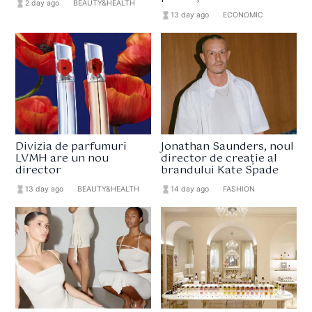
hourglass_full
2 day ago
format_list_bulleted
BEAUTY&HEALTH
hourglass_full
13 day ago
format_list_bulleted
ECONOMIC
Divizia de parfumuri
Jonathan Saunders, noul
LVMH are un nou
director de creație al
director
brandului Kate Spade
hourglass_full
13 day ago
format_list_bulleted
BEAUTY&HEALTH
hourglass_full
14 day ago
format_list_bulleted
FASHION