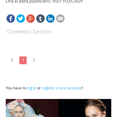
Ora si data publicarii: 11:07 11.05.2021
Comment Section
chevron_left
chevron_right
1
log in
register a new account
You have to
or
!