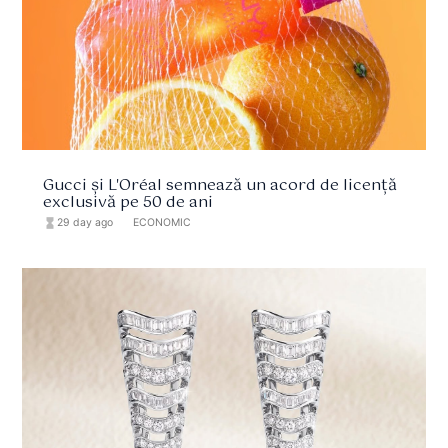
Gucci și L'Oréal semnează un acord de licență
exclusivă pe 50 de ani
hourglass_full
29 day ago
format_list_bulleted
ECONOMIC