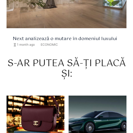
Next analizează o mutare în domeniul luxului
hourglass_full
1 month ago
format_list_bulleted
ECONOMIC
S-AR PUTEA SĂ-ȚI PLACĂ
ȘI: