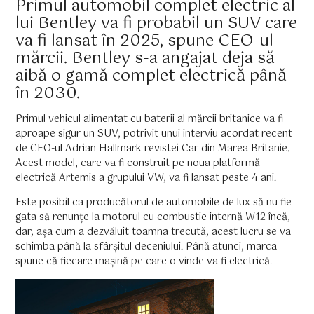
Primul automobil complet electric al
lui Bentley va fi probabil un SUV care
va fi lansat în 2025, spune CEO-ul
mărcii. Bentley s-a angajat deja să
aibă o gamă complet electrică până
în 2030.
Primul vehicul alimentat cu baterii al mărcii britanice va fi
aproape sigur un SUV, potrivit unui interviu acordat recent
de CEO-ul Adrian Hallmark revistei Car din Marea Britanie.
Acest model, care va fi construit pe noua platformă
electrică Artemis a grupului VW, va fi lansat peste 4 ani.
Este posibil ca producătorul de automobile de lux să nu fie
gata să renunțe la motorul cu combustie internă W12 încă,
dar, așa cum a dezvăluit toamna trecută, acest lucru se va
schimba până la sfârșitul deceniului. Până atunci, marca
spune că fiecare mașină pe care o vinde va fi electrică.