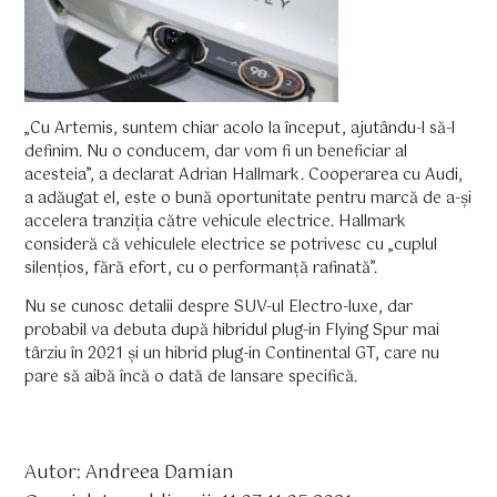
„Cu Artemis, suntem chiar acolo la început, ajutându-l să-l
definim. Nu o conducem, dar vom fi un beneficiar al
acesteia”, a declarat Adrian Hallmark. Cooperarea cu Audi,
a adăugat el, este o bună oportunitate pentru marcă de a-și
accelera tranziția către vehicule electrice. Hallmark
consideră că vehiculele electrice se potrivesc cu „cuplul
silențios, fără efort, cu o performanță rafinată”.
Nu se cunosc detalii despre SUV-ul Electro-luxe, dar
probabil va debuta după hibridul plug-in Flying Spur mai
târziu în 2021 și un hibrid plug-in Continental GT, care nu
pare să aibă încă o dată de lansare specifică.
Autor: Andreea Damian