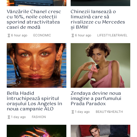
Vânzările Chanel cresc
Chinezii lansează o
cu 16%, noile colecții
limuzină care să
sporind atractivitatea
rivalizeze cu Mercedes
casei de modă
și BMW
hourglass_full
6 hour ago
format_list_bulleted
ECONOMIC
hourglass_full
6 hour ago
format_list_bulleted
LIFESTYLE&TRAVEL
Bella Hadid
Zendaya devine noua
întruchipează spiritul
imagine a parfumului
orașului Los Angeles în
Prada Paradox
noua campanie ALO
hourglass_full
1 day ago
format_list_bulleted
BEAUTY&HEALTH
hourglass_full
1 day ago
format_list_bulleted
FASHION