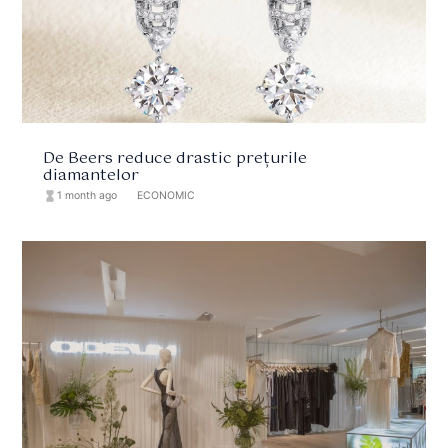
De Beers reduce drastic prețurile
diamantelor
hourglass_full
1 month ago
format_list_bulleted
ECONOMIC