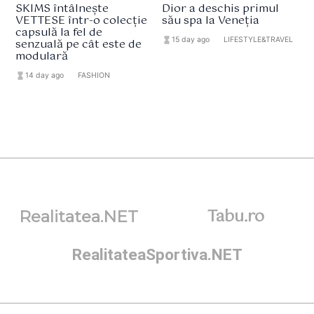
SKIMS întâlnește
Dior a deschis primul
VETTESE într-o colecție
său spa la Veneția
capsulă la fel de
hourglass_full
15 day ago
format_list_bulleted
LIFESTYLE&TRAVEL
senzuală pe cât este de
modulară
hourglass_full
14 day ago
format_list_bulleted
FASHION
Tabu.ro
Realitatea.NET
RealitateaSportiva.NET