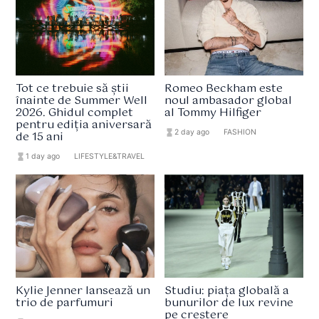
Tot ce trebuie să știi
Romeo Beckham este
înainte de Summer Well
noul ambasador global
2026. Ghidul complet
al Tommy Hilfiger
pentru ediția aniversară
hourglass_full
2 day ago
format_list_bulleted
FASHION
de 15 ani
hourglass_full
1 day ago
format_list_bulleted
LIFESTYLE&TRAVEL
Kylie Jenner lansează un
Studiu: piața globală a
trio de parfumuri
bunurilor de lux revine
pe creștere