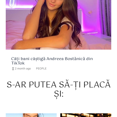
Câți bani câștigă Andreea Bostănică din
TikTok
hourglass_full
2 month ago
format_list_bulleted
PEOPLE
S-AR PUTEA SĂ-ȚI PLACĂ
ȘI: