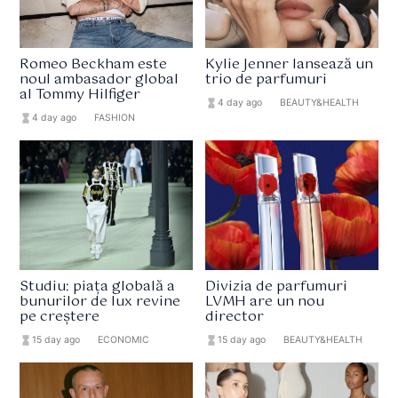
Romeo Beckham este
Kylie Jenner lansează un
noul ambasador global
trio de parfumuri
al Tommy Hilfiger
hourglass_full
4 day ago
format_list_bulleted
BEAUTY&HEALTH
hourglass_full
4 day ago
format_list_bulleted
FASHION
Studiu: piața globală a
Divizia de parfumuri
bunurilor de lux revine
LVMH are un nou
pe creștere
director
hourglass_full
15 day ago
format_list_bulleted
ECONOMIC
hourglass_full
15 day ago
format_list_bulleted
BEAUTY&HEALTH