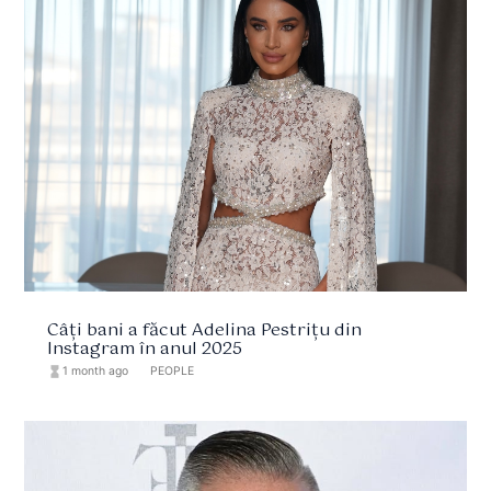
Câți bani a făcut Adelina Pestrițu din
Instagram în anul 2025
hourglass_full
1 month ago
format_list_bulleted
PEOPLE