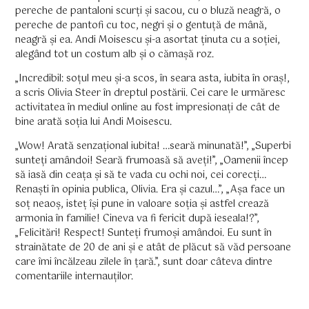
pereche de pantaloni scurți și sacou, cu o bluză neagră, o
pereche de pantofi cu toc, negri și o gentuță de mână,
neagră și ea. Andi Moisescu și-a asortat ținuta cu a soției,
alegând tot un costum alb și o cămașă roz.
„Incredibil: soțul meu și-a scos, în seara asta, iubita în oraș!,
a scris Olivia Steer în dreptul postării. Cei care le urmăresc
activitatea în mediul online au fost impresionați de cât de
bine arată soția lui Andi Moisescu.
„Wow! Arată senzațional iubita! …seară minunată!”, „Superbi
sunteți amândoi! Seară frumoasă să aveți!”, „Oamenii încep
să iasă din ceața și să te vada cu ochi noi, cei corecți…
Renaști în opinia publica, Olivia. Era și cazul…”, „Așa face un
soț neaoș, isteț își pune in valoare soția și astfel crează
armonia în familie! Cineva va fi fericit după ieseala!?”,
„Felicitări! Respect! Sunteți frumoși amândoi. Eu sunt în
strainătate de 20 de ani și e atât de plăcut să văd persoane
care îmi încălzeau zilele în țară.”, sunt doar câteva dintre
comentariile internauților.