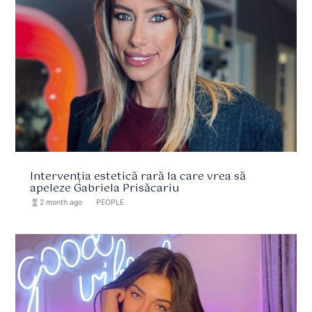
Intervenția estetică rară la care vrea să
apeleze Gabriela Prisăcariu
hourglass_full
2 month ago
format_list_bulleted
PEOPLE