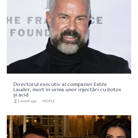
Directorul executiv al companiei Estée
Lauder, mort în urma unor injectări cu botox
și acid
hourglass_full
2 month ago
format_list_bulleted
PEOPLE