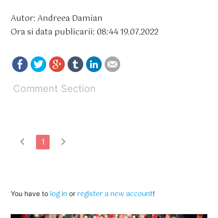
Autor: Andreea Damian
Ora si data publicarii: 08:44 19.07.2022
Comment Section
chevron_left
chevron_right
1
log in
register a new account
You have to
or
!