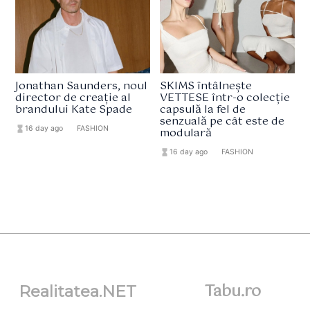
Jonathan Saunders, noul
SKIMS întâlnește
director de creație al
VETTESE într-o colecție
brandului Kate Spade
capsulă la fel de
senzuală pe cât este de
hourglass_full
16 day ago
format_list_bulleted
FASHION
modulară
hourglass_full
16 day ago
format_list_bulleted
FASHION
Tabu.ro
Realitatea.NET