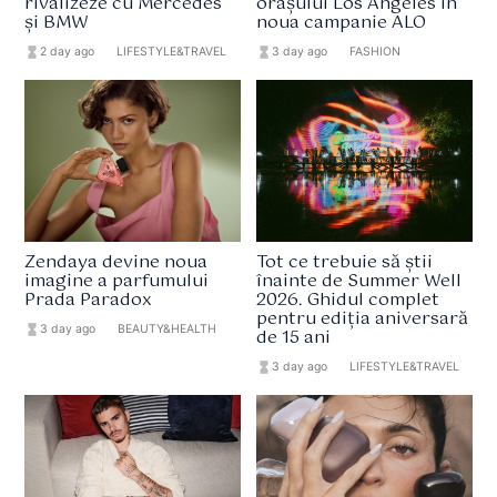
rivalizeze cu Mercedes
orașului Los Angeles în
și BMW
noua campanie ALO
hourglass_full
2 day ago
format_list_bulleted
LIFESTYLE&TRAVEL
hourglass_full
3 day ago
format_list_bulleted
FASHION
Zendaya devine noua
Tot ce trebuie să știi
imagine a parfumului
înainte de Summer Well
Prada Paradox
2026. Ghidul complet
pentru ediția aniversară
hourglass_full
3 day ago
format_list_bulleted
BEAUTY&HEALTH
de 15 ani
hourglass_full
3 day ago
format_list_bulleted
LIFESTYLE&TRAVEL