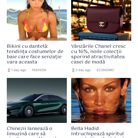
Bikini cu dantelă:
Vânzările Chanel cresc
tendința costumelor de
cu 16%, noile colecții
baie care face senzație
sporind atractivitatea
vara aceasta
casei de modă
hourglass_full
1 day ago
format_list_bulleted
FASHION
hourglass_full
2 day ago
format_list_bulleted
ECONOMIC
Chinezii lansează o
Bella Hadid
limuzină care să
întruchipează spiritul