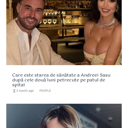
Care este starea de sănătate a Andreei Sasu
după cele două luni petrecute pe patul de
spital
hourglass_full
2 month ago
format_list_bulleted
PEOPLE