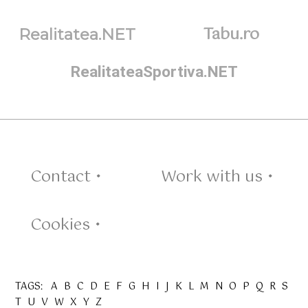
Tabu.ro
Realitatea.NET
RealitateaSportiva.NET
Contact •
Work with us •
Cookies •
TAGS:
A
B
C
D
E
F
G
H
I
J
K
L
M
N
O
P
Q
R
S
T
U
V
W
X
Y
Z