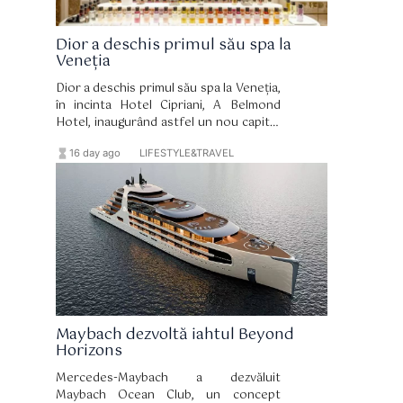
Dior a deschis primul său spa la
Veneția
Dior a deschis primul său spa la Veneția,
în incinta Hotel Cipriani, A Belmond
Hotel, inaugurând astfel un nou capitol
în relația de lungă durată dintre brand și
hourglass_full
format_list_bulleted
16 day ago
LIFESTYLE&TRAVEL
celebrul oraș italian. Spa-ul și-a primit
primii oaspeți pe 15 iulie și reprezintă
una dintre componentele de bază ale
amplului proces de renovare a
hotelului, coordonat de arhitectul
Peter Marino.
Maybach dezvoltă iahtul Beyond
Horizons
Mercedes-Maybach a dezvăluit
Maybach Ocean Club, un concept