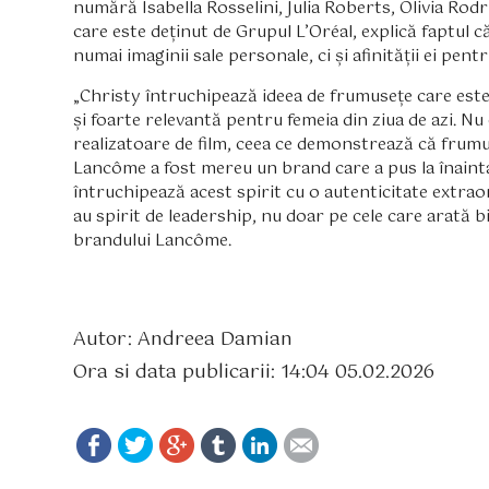
numără Isabella Rosselini, Julia Roberts, Olivia Ro
care este deținut de Grupul L’Oréal, explică faptul c
numai imaginii sale personale, ci și afinității ei pent
„Christy întruchipează ideea de frumusețe care este
și foarte relevantă pentru femeia din ziua de azi. Nu 
realizatoare de film, ceea ce demonstrează că frumus
Lancôme a fost mereu un brand care a pus la înaint
întruchipează acest spirit cu o autenticitate extrao
au spirit de leadership, nu doar pe cele care arată 
brandului Lancôme.
Autor: Andreea Damian
Ora si data publicarii: 14:04 05.02.2026