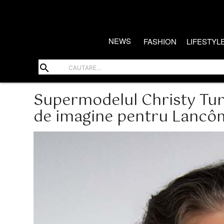
NEWS
FASHION
LIFESTYL
search
Supermodelul Christy Tu
de imagine pentru Lancô