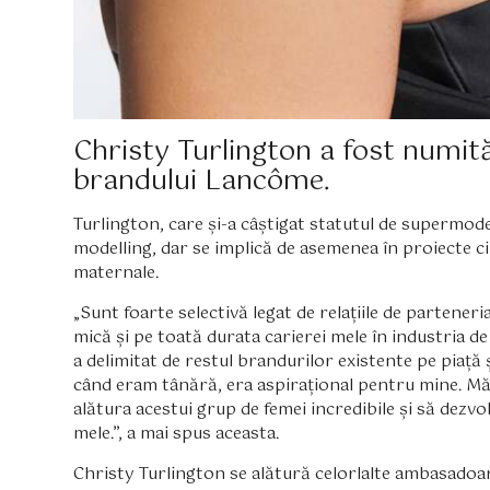
Christy Turlington a fost numit
brandului Lancôme.
Turlington, care și-a câștigat statutul de supermodel 
modelling, dar se implică de asemenea în proiecte c
maternale.
„Sunt foarte selectivă legat de relațiile de parteneri
mică și pe toată durata carierei mele în industria 
a delimitat de restul brandurilor existente pe piață 
când eram tânără, era aspirațional pentru mine. M
alătura acestui grup de femei incredibile și să dezvo
mele.”, a mai spus aceasta.
Christy Turlington se alătură celorlalte ambasadoa