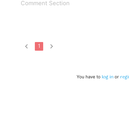
Comment Section
chevron_left
1
chevron_right
log in
regi
You have to
or