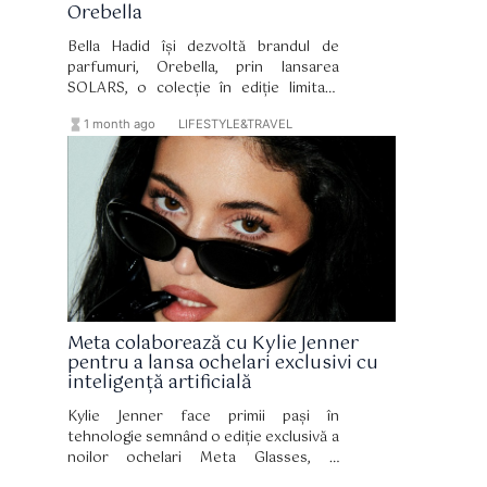
Orebella
Bella Hadid își dezvoltă brandul de
parfumuri, Orebella, prin lansarea
SOLARS, o colecție în ediție limitată
formată din două misturi pentru corp și
hourglass_full
format_list_bulleted
1 month ago
LIFESTYLE&TRAVEL
păr. Lansată la puțin peste un an de la
debutul Orebella, noua colecție
continuă direcția distinctivă a brandului,
bazată pe formula sa bifazică, fără
alcool și pe bază de apă botanică.
Meta colaborează cu Kylie Jenner
pentru a lansa ochelari exclusivi cu
inteligență artificială
Kylie Jenner face primii pași în
tehnologie semnând o ediție exclusivă a
noilor ochelari Meta Glasses, o
combinație perfectă între design,