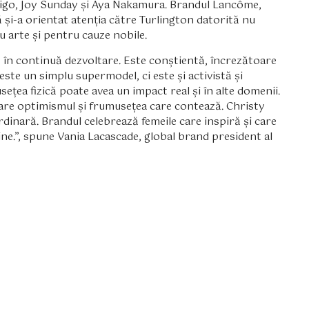
drigo, Joy Sunday și Aya Nakamura. Brandul Lancôme,
ă și-a orientat atenția către Turlington datorită nu
ru arte și pentru cauze nobile.
 în continuă dezvoltare. Este conștientă, încrezătoare
este un simplu supermodel, ci este și activistă și
ețea fizică poate avea un impact real și în alte domenii.
are optimismul și frumusețea care contează. Christy
rdinară. Brandul celebrează femeile care inspiră și care
bine.”, spune Vania Lacascade, global brand president al