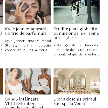
 o
pe echilibru, mișcare și
simplu parteneriat, această
ri
acceptare de sine.
colaborare celebrează o
te
personalitate multifațetată,
um
perfect aliniată cu lumea casei
es
de modă italiene, însoțind
totodată lansarea parfumului
Kylie Jenner lansează
Studiu: piața globală a
Prada Paradoxe Sweet
l
un trio de parfumuri
bunurilor de lux revine
Chemistry Eau de Parfum, o
pe creștere
nouă creație olfactivă cu o
Kylie Jenner lansează Mood
semnătură fructată și florală.
tă
Piața globală a bunurilor
Stones, prima colecție
26
personale de lux a intrat într-
construită în jurul a trei ape
ys
o nouă etapă de creștere,
de parfum distincte. Noua
în
considerată mai sănătoasă și
gamă fost lansată oficial pe 30
st
mai sustenabilă, potrivit celei
iulie pe site-ul Kylie
he
de-a 12-a ediții a raportului
Cosmetics, iar din 2 august
și
True Luxury Global Consumer
este disponibilă și în
se
Insights, realizat de Boston
magazinele partenerilor..
Consulting Group (BCG)
pentru Altagamma.
SKIMS întâlnește
Dior a deschis primul
VETTESE într-o
său spa la Veneția