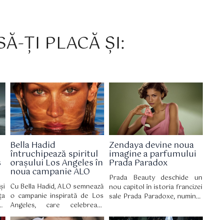
Ă-ȚI PLACĂ ȘI:
Bella Hadid
Zendaya devine noua
întruchipează spiritul
imagine a parfumului
s
orașului Los Angeles în
Prada Paradox
noua campanie ALO
Prada Beauty deschide un
și
Cu Bella Hadid, ALO semnează
nou capitol în istoria francizei
ța
o campanie inspirată de Los
sale Prada Paradoxe, numind-
re
Angeles, care celebrează
o pe Zendaya ambasador
cu
bunăstarea autentică, bazată
global. Mai mult decât un