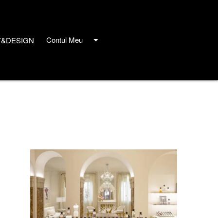
arrow_drop_down
Contul Meu
T&DESIGN
close