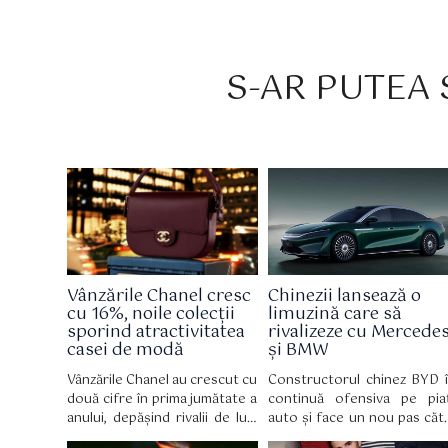
S-AR PUTEA S
Vânzările Chanel cresc
Chinezii lansează o
cu 16%, noile colecții
limuzină care să
sporind atractivitatea
rivalizeze cu Mercede
casei de modă
și BMW
Vânzările Chanel au crescut cu
Constructorul chinez BYD î
două cifre în prima jumătate a
continuă ofensiva pe pia
anului, depășind rivalii de lux,
auto și face un nou pas căt
inclusiv LVMH, deoarece
segmentul premium, odată 