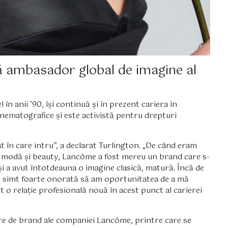
ă ambasador global de imagine al
în anii ’90, își continuă și în prezent cariera în
inematografice și este activistă pentru drepturi
at în care intru”, a declarat Turlington. „De când eram
de modă și beauty, Lancôme a fost mereu un brand care s-
și a avut întotdeauna o imagine clasică, matură. Încă de
ă simt foarte onorată să am oportunitatea de a mă
lt o relație profesională nouă în acest punct al carierei
re de brand ale companiei Lancôme, printre care se