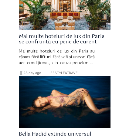
Mai multe hoteluri de lux din Paris
se confruntă cu pene de curent
Mai multe hoteluri de lux din Paris au
rămas fără lifturi, fără wifi și uneori fără
aer condiționat, din cauza penelor de
curent.
hourglass_full
format_list_bulleted
28 day ago
LIFESTYLE&TRAVEL
Bella Hadid extinde universul