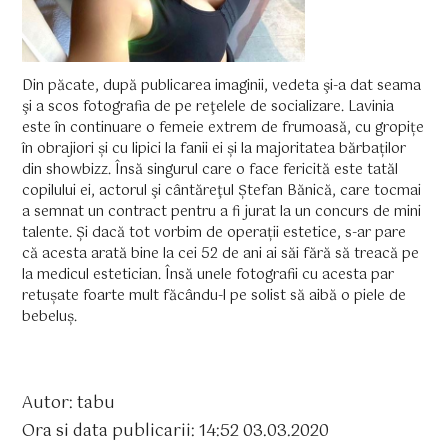
Din păcate, după publicarea imaginii, vedeta şi-a dat seama
şi a scos fotografia de pe reţelele de socializare. Lavinia
este în continuare o femeie extrem de frumoasă, cu gropițe
în obrajiori și cu lipici la fanii ei și la majoritatea bărbaților
din showbizz. Însă singurul care o face fericită este tatăl
copilului ei, actorul şi cântăreţul Ștefan Bănică, care tocmai
a semnat un contract pentru a fi jurat la un concurs de mini
talente. Și dacă tot vorbim de operații estetice, s-ar pare
că acesta arată bine la cei 52 de ani ai săi fără să treacă pe
la medicul estetician. Însă unele fotografii cu acesta par
retușate foarte mult făcându-l pe solist să aibă o piele de
bebeluș.
Autor: tabu
Ora si data publicarii: 14:52 03.03.2020