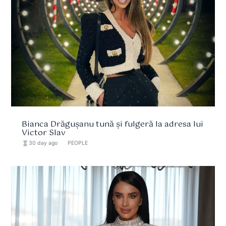
Bianca Drăgușanu tună și fulgeră la adresa lui
Victor Slav
hourglass_full
30 day ago
format_list_bulleted
PEOPLE