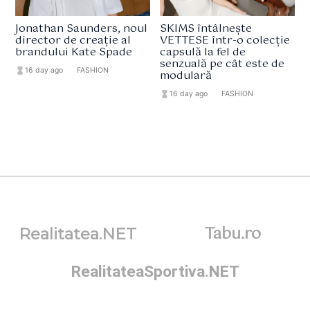
Jonathan Saunders, noul
SKIMS întâlnește
director de creație al
VETTESE într-o colecție
brandului Kate Spade
capsulă la fel de
senzuală pe cât este de
hourglass_full
16 day ago
format_list_bulleted
FASHION
modulară
hourglass_full
16 day ago
format_list_bulleted
FASHION
Tabu.ro
Realitatea.NET
RealitateaSportiva.NET