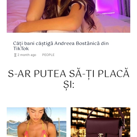
Câți bani câștigă Andreea Bostănică din
TikTok
hourglass_full
2 month ago
format_list_bulleted
PEOPLE
S-AR PUTEA SĂ-ȚI PLACĂ
ȘI: