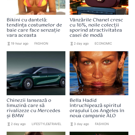
Bikini cu dantelă:
Vânzările Chanel cresc
tendința costumelor de
cu 16%, noile colecții
baie care face senzație
sporind atractivitatea
vara aceasta
casei de modă
hourglass_full
19 hour ago
format_list_bulleted
FASHION
hourglass_full
2 day ago
format_list_bulleted
ECONOMIC
Chinezii lansează o
Bella Hadid
limuzină care să
întruchipează spiritul
rivalizeze cu Mercedes
orașului Los Angeles în
și BMW
noua campanie ALO
hourglass_full
2 day ago
format_list_bulleted
LIFESTYLE&TRAVEL
hourglass_full
3 day ago
format_list_bulleted
FASHION