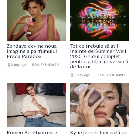
Zendaya devine noua
Tot ce trebuie să știi
imagine a parfumului
înainte de Summer Well
Prada Paradox
2026. Ghidul complet
pentru ediția aniversară
hourglass_full
3 day ago
format_list_bulleted
BEAUTY&HEALTH
de 15 ani
hourglass_full
3 day ago
format_list_bulleted
LIFESTYLE&TRAVEL
Romeo Beckham este
Kylie Jenner lansează un