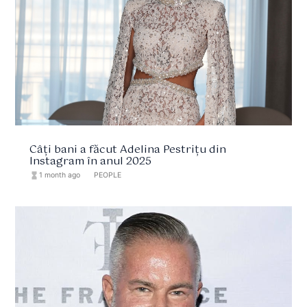
Câți bani a făcut Adelina Pestrițu din
Instagram în anul 2025
hourglass_full
1 month ago
format_list_bulleted
PEOPLE