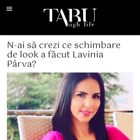
menu
N-ai să crezi ce schimbare
de look a făcut Lavinia
Pârva?