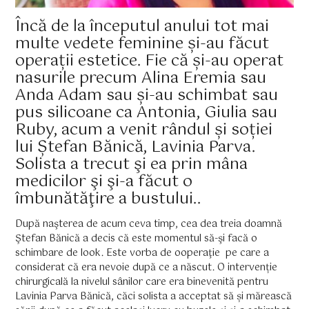
Încă de la începutul anului tot mai
multe vedete feminine și-au făcut
operații estetice. Fie că și-au operat
nasurile precum Alina Eremia sau
Anda Adam sau și-au schimbat sau
pus silicoane ca Antonia, Giulia sau
Ruby, acum a venit rândul și soției
lui Ștefan Bănică, Lavinia Parva.
Solista a trecut şi ea prin mâna
medicilor şi şi-a făcut o
îmbunătăţire a bustului..
După naşterea de acum ceva timp, cea dea treia doamnă
Ştefan Bănică a decis că este momentul să-şi facă o
schimbare de look. Este vorba de ooperaţie pe care a
considerat că era nevoie după ce a născut. O intervenție
chirurgicală la nivelul sânilor care era binevenită pentru
Lavinia Parva Bănică, căci solista a acceptat să și mărească