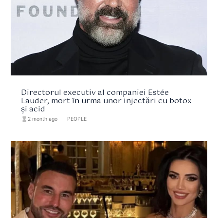
Directorul executiv al companiei Estée
Lauder, mort în urma unor injectări cu botox
și acid
hourglass_full
2 month ago
format_list_bulleted
PEOPLE