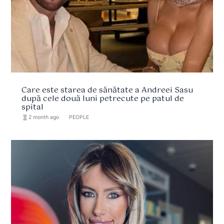
Care este starea de sănătate a Andreei Sasu
după cele două luni petrecute pe patul de
spital
hourglass_full
2 month ago
format_list_bulleted
PEOPLE