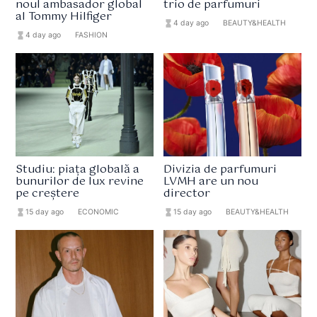
noul ambasador global
trio de parfumuri
al Tommy Hilfiger
hourglass_full
4 day ago
format_list_bulleted
BEAUTY&HEALTH
hourglass_full
4 day ago
format_list_bulleted
FASHION
Studiu: piața globală a
Divizia de parfumuri
bunurilor de lux revine
LVMH are un nou
pe creștere
director
hourglass_full
15 day ago
format_list_bulleted
ECONOMIC
hourglass_full
15 day ago
format_list_bulleted
BEAUTY&HEALTH