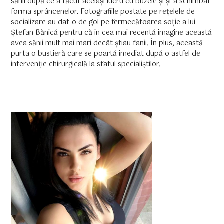
sănii după ce a făcut același lucru cu buzele și și-a schimbat
forma sprâncenelor. Fotografiile postate pe rețelele de
socializare au dat-o de gol pe fermecătoarea soție a lui
Ștefan Bănică pentru că în cea mai recentă imagine această
avea sănii mult mai mari decât știau fanii. În plus, această
purta o bustieră care se poartă imediat după o astfel de
intervenție chirurgicală la sfatul specialiștilor.