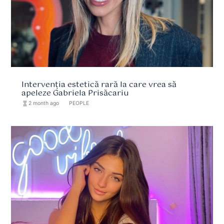
Intervenția estetică rară la care vrea să
apeleze Gabriela Prisăcariu
hourglass_full
2 month ago
format_list_bulleted
PEOPLE