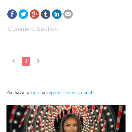
Comment Section
chevron_left
chevron_right
1
log in
register a new account
You have to
or
!