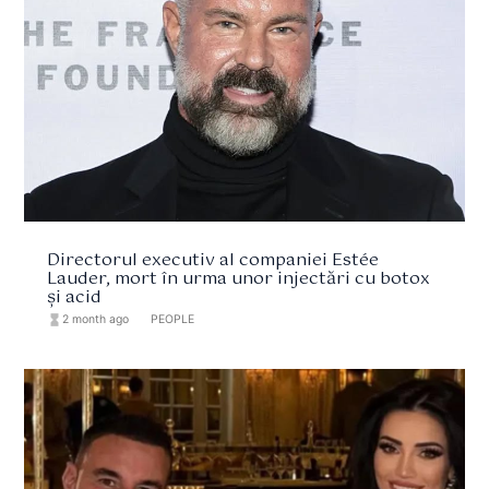
Directorul executiv al companiei Estée
Lauder, mort în urma unor injectări cu botox
și acid
hourglass_full
2 month ago
format_list_bulleted
PEOPLE