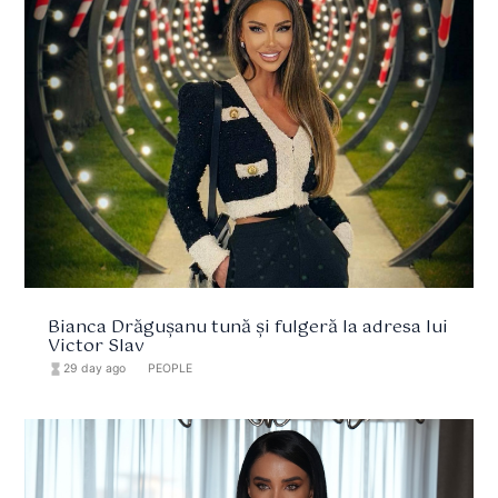
Bianca Drăgușanu tună și fulgeră la adresa lui
Victor Slav
hourglass_full
29 day ago
format_list_bulleted
PEOPLE