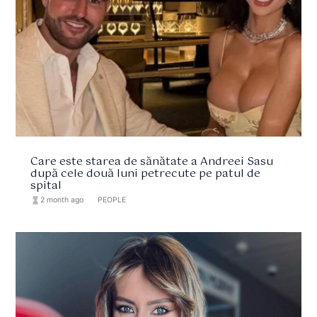
Care este starea de sănătate a Andreei Sasu
după cele două luni petrecute pe patul de
spital
hourglass_full
2 month ago
format_list_bulleted
PEOPLE