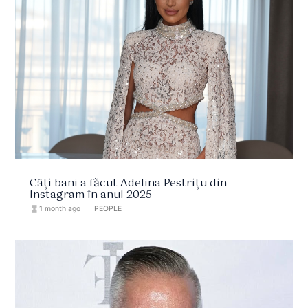
Câți bani a făcut Adelina Pestrițu din
Instagram în anul 2025
hourglass_full
1 month ago
format_list_bulleted
PEOPLE