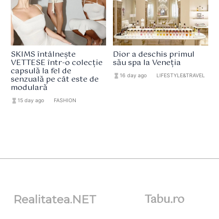
SKIMS întâlnește
Dior a deschis primul
VETTESE într-o colecție
său spa la Veneția
capsulă la fel de
hourglass_full
16 day ago
format_list_bulleted
LIFESTYLE&TRAVEL
senzuală pe cât este de
modulară
hourglass_full
15 day ago
format_list_bulleted
FASHION
Tabu.ro
Realitatea.NET