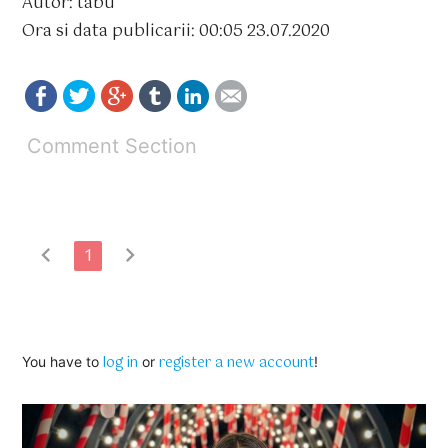
Autor: tabu
Ora si data publicarii: 00:05 23.07.2020
Comment Section
chevron_left
chevron_right
1
log in
register a new account
You have to
or
!