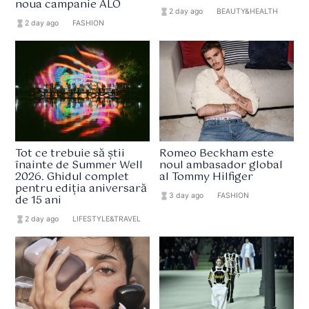
noua campanie ALO
hourglass_full
2 day ago
format_list_bulleted
BEAUTY&HEALTH
hourglass_full
2 day ago
format_list_bulleted
FASHION
Tot ce trebuie să știi
Romeo Beckham este
înainte de Summer Well
noul ambasador global
2026. Ghidul complet
al Tommy Hilfiger
pentru ediția aniversară
hourglass_full
3 day ago
format_list_bulleted
FASHION
de 15 ani
hourglass_full
2 day ago
format_list_bulleted
LIFESTYLE&TRAVEL