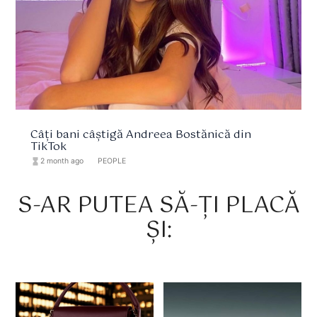
Câți bani câștigă Andreea Bostănică din
TikTok
hourglass_full
2 month ago
format_list_bulleted
PEOPLE
S-AR PUTEA SĂ-ȚI PLACĂ
ȘI: