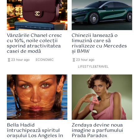
Vânzările Chanel cresc
Chinezii lansează o
cu 16%, noile colecții
limuzină care să
sporind atractivitatea
rivalizeze cu Mercedes
casei de modă
și BMW
hourglass_full
23 hour ago
format_list_bulleted
ECONOMIC
hourglass_full
23 hour ago
format_list_bulleted
LIFESTYLE&TRAVEL
Bella Hadid
Zendaya devine noua
întruchipează spiritul
imagine a parfumului
orașului Los Angeles în
Prada Paradox