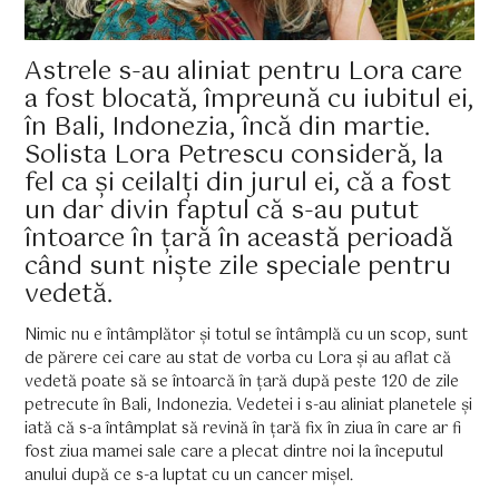
Astrele s-au aliniat pentru Lora care
a fost blocată, împreună cu iubitul ei,
în Bali, Indonezia, încă din martie.
Solista Lora Petrescu consideră, la
fel ca și ceilalți din jurul ei, că a fost
un dar divin faptul că s-au putut
întoarce în țară în această perioadă
când sunt niște zile speciale pentru
vedetă.
Nimic nu e întâmplător și totul se întâmplă cu un scop, sunt
de părere cei care au stat de vorba cu Lora și au aflat că
vedetă poate să se întoarcă în țară după peste 120 de zile
petrecute în Bali, Indonezia. Vedetei i s-au aliniat planetele și
iată că s-a întâmplat să revină în țară fix în ziua în care ar fi
fost ziua mamei sale care a plecat dintre noi la începutul
anului după ce s-a luptat cu un cancer mișel.