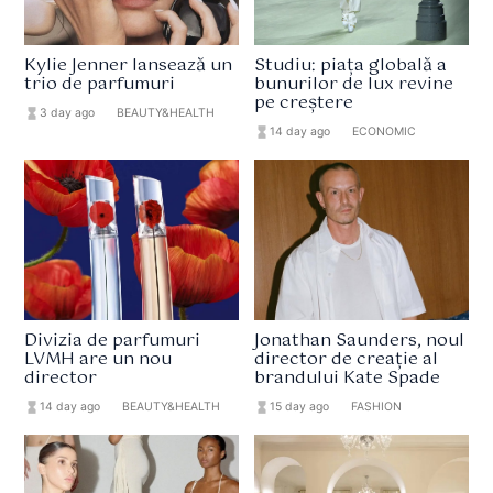
Kylie Jenner lansează un
Studiu: piața globală a
trio de parfumuri
bunurilor de lux revine
pe creștere
hourglass_full
3 day ago
format_list_bulleted
BEAUTY&HEALTH
hourglass_full
14 day ago
format_list_bulleted
ECONOMIC
Divizia de parfumuri
Jonathan Saunders, noul
LVMH are un nou
director de creație al
director
brandului Kate Spade
hourglass_full
14 day ago
format_list_bulleted
BEAUTY&HEALTH
hourglass_full
15 day ago
format_list_bulleted
FASHION