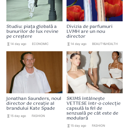
Studiu: piața globală a
Divizia de parfumuri
bunurilor de lux revine
LVMH are un nou
pe creștere
director
hourglass_full
14 day ago
format_list_bulleted
ECONOMIC
hourglass_full
14 day ago
format_list_bulleted
BEAUTY&HEALTH
Jonathan Saunders, noul
SKIMS întâlnește
director de creație al
VETTESE într-o colecție
brandului Kate Spade
capsulă la fel de
senzuală pe cât este de
hourglass_full
15 day ago
format_list_bulleted
FASHION
modulară
hourglass_full
15 day ago
format_list_bulleted
FASHION