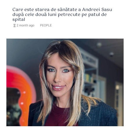
Care este starea de sănătate a Andreei Sasu
după cele două luni petrecute pe patul de
spital
hourglass_full
2 month ago
format_list_bulleted
PEOPLE