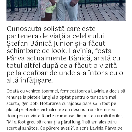
Cunoscuta solistă care este
partenera de viață a celebrului
Ștefan Bănică Junior și-a făcut
schimbare de look. Lavinia, fosta
Pârva actualmente Bănică, arată cu
totul altfel după ce a făcut o vizită
pe la coafoar de unde s-a întors cu o
altă înfățișare.
Odată cu venirea toamnei, fermecătoarea Lavinia a decis să
renunțe la pletele lungi și a optat pentru o tunsoare mai
scurtă, gen bob. Hotărârea curajoasă pare să fi fost pe
placul prietenilor virtuali care au descris transformarea
doar prin cuvinte foarte frumoase din partea urmăritorilor.
”Mi-a fost greu să renunț la părul lung, însă am ales părul
scurt și sănătos. Ce părere aveți?”, a scris Lavinia Pârva pe