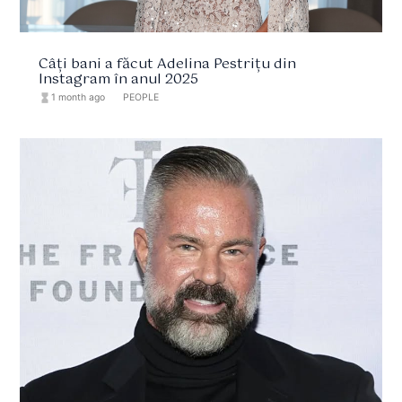
Câți bani a făcut Adelina Pestrițu din
Instagram în anul 2025
hourglass_full
1 month ago
format_list_bulleted
PEOPLE