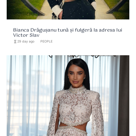
Bianca Drăgușanu tună și fulgeră la adresa lui
Victor Slav
hourglass_full
29 day ago
format_list_bulleted
PEOPLE