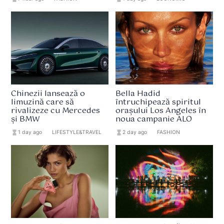
Chinezii lansează o
Bella Hadid
limuzină care să
întruchipează spiritul
rivalizeze cu Mercedes
orașului Los Angeles în
și BMW
noua campanie ALO
hourglass_full
1 day ago
format_list_bulleted
LIFESTYLE&TRAVEL
hourglass_full
2 day ago
format_list_bulleted
FASHION