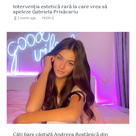
Intervenția estetică rară la care vrea să
apeleze Gabriela Prisăcariu
hourglass_full
2 month ago
format_list_bulleted
PEOPLE
Câți bani câștigă Andreea Bostănică din