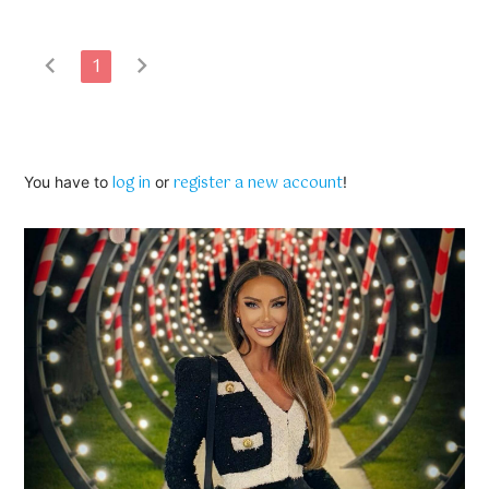
chevron_left
chevron_right
1
log in
register a new account
You have to
or
!