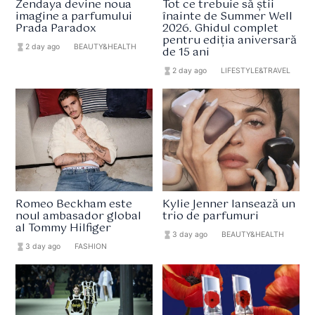
Zendaya devine noua
Tot ce trebuie să știi
imagine a parfumului
înainte de Summer Well
Prada Paradox
2026. Ghidul complet
pentru ediția aniversară
hourglass_full
2 day ago
format_list_bulleted
BEAUTY&HEALTH
de 15 ani
hourglass_full
2 day ago
format_list_bulleted
LIFESTYLE&TRAVEL
Romeo Beckham este
Kylie Jenner lansează un
noul ambasador global
trio de parfumuri
al Tommy Hilfiger
hourglass_full
3 day ago
format_list_bulleted
BEAUTY&HEALTH
hourglass_full
3 day ago
format_list_bulleted
FASHION