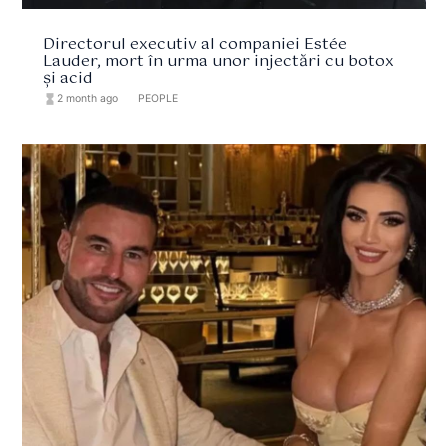
Directorul executiv al companiei Estée
Lauder, mort în urma unor injectări cu botox
și acid
hourglass_full
2 month ago
format_list_bulleted
PEOPLE