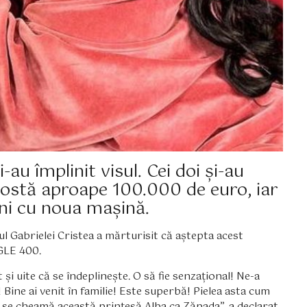
-au împlinit visul. Cei doi și-au
costă aproape 100.000 de euro, iar
ini cu noua mașină.
ul Gabrielei Cristea a mărturisit că aștepta acest
 GLE 400.
i uite că se îndeplinește. O să fie senzațional! Ne-a
! Bine ai venit în familie! Este superbă! Pielea asta cum
 se cheamă această prințesă Alba ca Zăpada”, a declarat