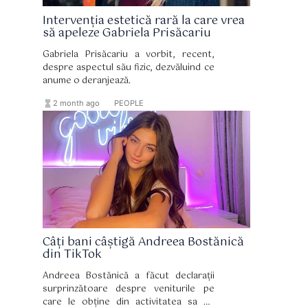
Intervenția estetică rară la care vrea
să apeleze Gabriela Prisăcariu
Gabriela Prisăcariu a vorbit, recent,
despre aspectul său fizic, dezvăluind ce
anume o deranjează.
hourglass_full
format_list_bulleted
2 month ago
PEOPLE
Câți bani câștigă Andreea Bostănică
din TikTok
Andreea Bostănică a făcut declarații
surprinzătoare despre veniturile pe
care le obține din activitatea sa pe