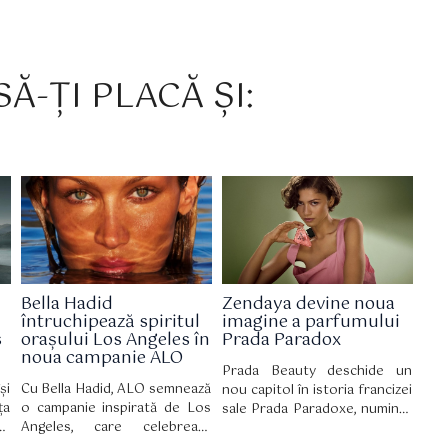
Ă-ȚI PLACĂ ȘI:
Bella Hadid
Zendaya devine noua
întruchipează spiritul
imagine a parfumului
s
orașului Los Angeles în
Prada Paradox
noua campanie ALO
Prada Beauty deschide un
și
Cu Bella Hadid, ALO semnează
nou capitol în istoria francizei
ța
o campanie inspirată de Los
sale Prada Paradoxe, numind-
re
Angeles, care celebrează
o pe Zendaya ambasador
cu
bunăstarea autentică, bazată
global. Mai mult decât un