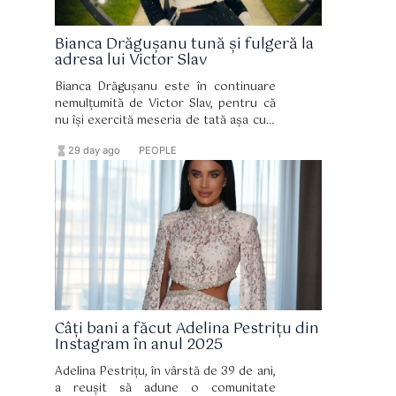
Bianca Drăgușanu tună și fulgeră la
adresa lui Victor Slav
Bianca Drăgușanu este în continuare
nemulțumită de Victor Slav, pentru că
nu își exercită meseria de tată așa cum
ar trebui. Sofia are aproape zece ani, iar
hourglass_full
format_list_bulleted
29 day ago
PEOPLE
mama ei este cea care îi asigură tot
ceea ce are nevoie, mai ales din punct
de vedere financiar.
Câți bani a făcut Adelina Pestrițu din
Instagram în anul 2025
Adelina Pestrițu, în vârstă de 39 de ani,
a reușit să adune o comunitate