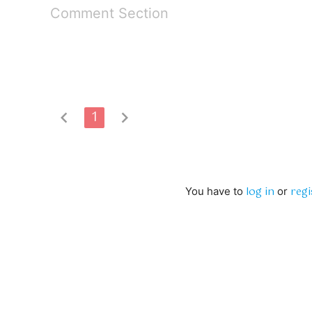
Comment Section
chevron_left
1
chevron_right
log in
regi
You have to
or