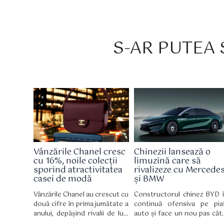
S-AR PUTEA S
Vânzările Chanel cresc
Chinezii lansează o
cu 16%, noile colecții
limuzină care să
sporind atractivitatea
rivalizeze cu Mercede
casei de modă
și BMW
Vânzările Chanel au crescut cu
Constructorul chinez BYD î
două cifre în prima jumătate a
continuă ofensiva pe pia
anului, depășind rivalii de lux,
auto și face un nou pas căt
inclusiv LVMH, deoarece
segmentul premium, odată 