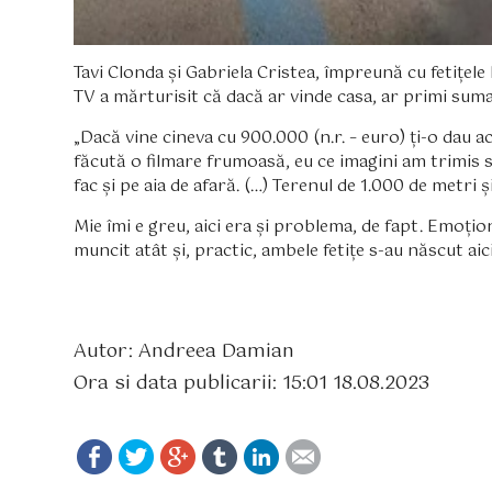
Tavi Clonda și Gabriela Cristea, împreună cu fetițele 
TV a mărturisit că dacă ar vinde casa, ar primi sum
„Dacă vine cineva cu 900.000 (n.r. – euro) ți-o dau 
făcută o filmare frumoasă, eu ce imagini am trimis 
fac și pe aia de afară. (…) Terenul de 1.000 de metri
Mie îmi e greu, aici era și problema, de fapt. Emoțio
muncit atât și, practic, ambele fetițe s-au născut aic
Autor: Andreea Damian
Ora si data publicarii: 15:01 18.08.2023