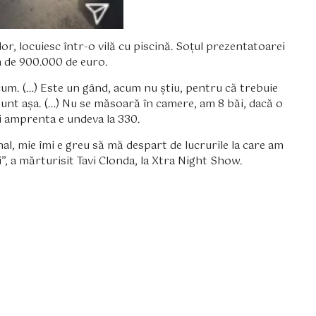
lor, locuiesc într-o vilă cu piscină. Soțul prezentatoarei
a de 900.000 de euro.
acum. (…) Este un gând, acum nu știu, pentru că trebuie
sunt așa. (…) Nu se măsoară în camere, am 8 băi, dacă o
 și amprenta e undeva la 330.
nal, mie îmi e greu să mă despart de lucrurile la care am
i”, a mărturisit Tavi Clonda, la Xtra Night Show.