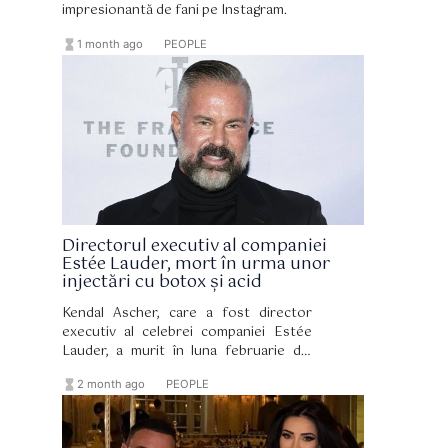
impresionantă de fani pe Instagram.
hourglass_full
format_list_bulleted
1 month ago
PEOPLE
Directorul executiv al companiei
Estée Lauder, mort în urma unor
injectări cu botox și acid
Kendal Ascher, care a fost director
executiv al celebrei companiei Estée
Lauder, a murit în luna februarie din
cauza unei insuficiențe respiratorii
hourglass_full
format_list_bulleted
2 month ago
PEOPLE
acute provocate de o embolie
pulmonară cauzată de material străin
introdus în urma unor injecții cu fillere
cosmetice.