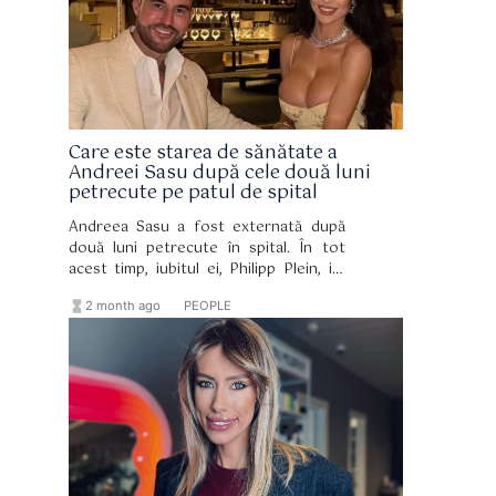
Care este starea de sănătate a
Andreei Sasu după cele două luni
petrecute pe patul de spital
Andreea Sasu a fost externată după
două luni petrecute în spital. În tot
acest timp, iubitul ei, Philipp Plein, i-a
fost alături constant și a sprijinit-o.
hourglass_full
format_list_bulleted
2 month ago
PEOPLE