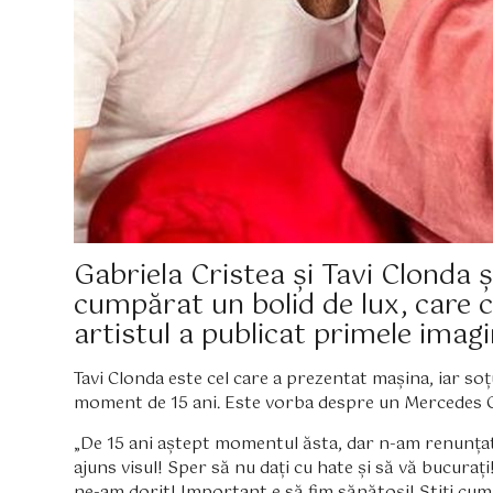
Gabriela Cristea și Tavi Clonda și
cumpărat un bolid de lux, care 
artistul a publicat primele imag
Tavi Clonda este cel care a prezentat mașina, iar soț
moment de 15 ani. Este vorba despre un Mercedes
„De 15 ani aștept momentul ăsta, dar n-am renunțat ș
ajuns visul! Sper să nu dați cu hate și să vă bucurați
ne-am dorit! Important e să fim sănătoși! Știți cum