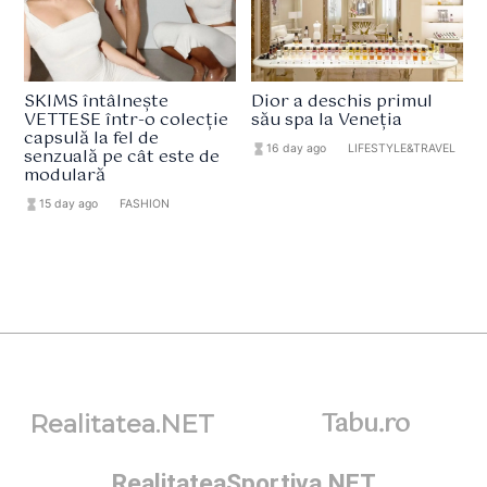
SKIMS întâlnește
Dior a deschis primul
VETTESE într-o colecție
său spa la Veneția
capsulă la fel de
hourglass_full
16 day ago
format_list_bulleted
LIFESTYLE&TRAVEL
senzuală pe cât este de
modulară
hourglass_full
15 day ago
format_list_bulleted
FASHION
Tabu.ro
Realitatea.NET
RealitateaSportiva.NET