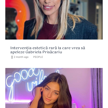
Intervenția estetică rară la care vrea să
apeleze Gabriela Prisăcariu
hourglass_full
2 month ago
format_list_bulleted
PEOPLE