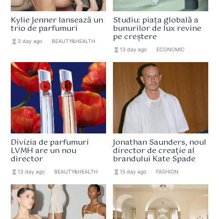
Kylie Jenner lansează un
Studiu: piața globală a
trio de parfumuri
bunurilor de lux revine
pe creștere
hourglass_full
3 day ago
format_list_bulleted
BEAUTY&HEALTH
hourglass_full
13 day ago
format_list_bulleted
ECONOMIC
Divizia de parfumuri
Jonathan Saunders, noul
LVMH are un nou
director de creație al
director
brandului Kate Spade
hourglass_full
13 day ago
format_list_bulleted
BEAUTY&HEALTH
hourglass_full
15 day ago
format_list_bulleted
FASHION