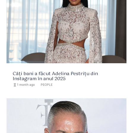
Câți bani a făcut Adelina Pestrițu din
Instagram în anul 2025
hourglass_full
1 month ago
format_list_bulleted
PEOPLE