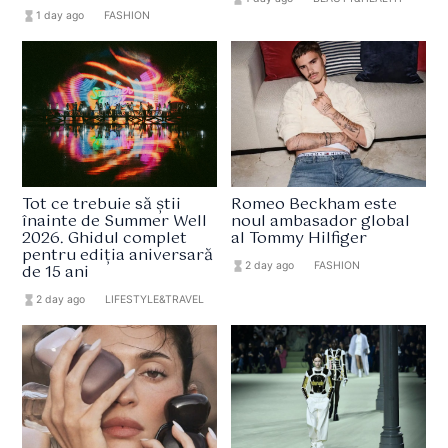
hourglass_full
1 day ago
format_list_bulleted
FASHION
Tot ce trebuie să știi
Romeo Beckham este
înainte de Summer Well
noul ambasador global
2026. Ghidul complet
al Tommy Hilfiger
pentru ediția aniversară
hourglass_full
2 day ago
format_list_bulleted
FASHION
de 15 ani
hourglass_full
2 day ago
format_list_bulleted
LIFESTYLE&TRAVEL