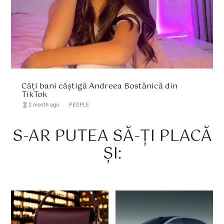
Câți bani câștigă Andreea Bostănică din
TikTok
hourglass_full
2 month ago
format_list_bulleted
PEOPLE
S-AR PUTEA SĂ-ȚI PLACĂ
ȘI: