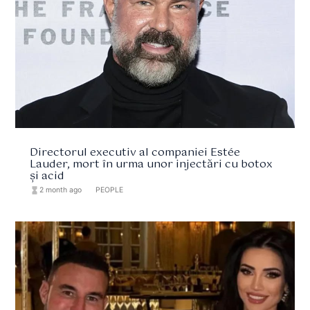
Directorul executiv al companiei Estée
Lauder, mort în urma unor injectări cu botox
și acid
hourglass_full
2 month ago
format_list_bulleted
PEOPLE