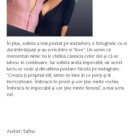
În plus, solista a mai postat pe instastory o fotografie cu ei
doi îmbrățișați și au scris între ei "love". Un semn că
momentan nimic nu le clatină căsnicia celor doi și că se
iubesc în continuare. Iar solista arată impecabil, iar acest
lucru se vede și din ultima postare făcută pe instagram.
"Crează-ţi propriul stil, simte-te bine în ce porţi şi fii
încrezătoare. Îmbracă-te prost şi vor ţine minte rochia.
Îmbracă-te impecabil şi vor ţine minte femeia”, a mai scris
ea!
Autor: tabu