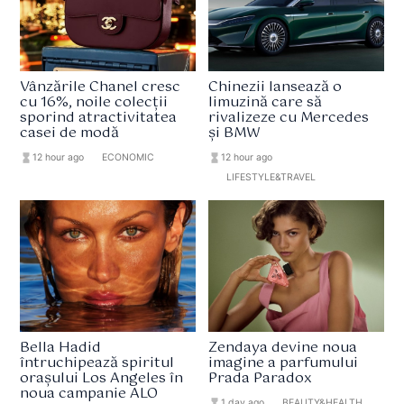
Vânzările Chanel cresc
Chinezii lansează o
cu 16%, noile colecții
limuzină care să
sporind atractivitatea
rivalizeze cu Mercedes
casei de modă
și BMW
hourglass_full
12 hour ago
format_list_bulleted
ECONOMIC
hourglass_full
12 hour ago
format_list_bulleted
LIFESTYLE&TRAVEL
Bella Hadid
Zendaya devine noua
întruchipează spiritul
imagine a parfumului
orașului Los Angeles în
Prada Paradox
noua campanie ALO
hourglass_full
1 day ago
format_list_bulleted
BEAUTY&HEALTH