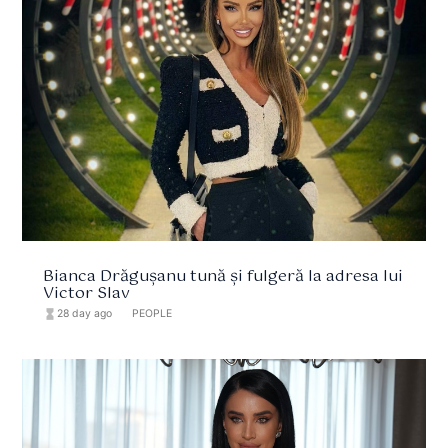
Bianca Drăgușanu tună și fulgeră la adresa lui
Victor Slav
hourglass_full
28 day ago
format_list_bulleted
PEOPLE