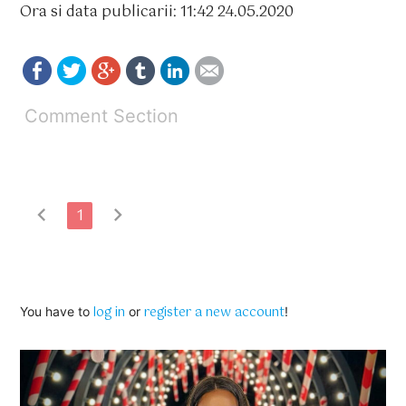
Ora si data publicarii: 11:42 24.05.2020
Comment Section
chevron_left
chevron_right
1
log in
register a new account
You have to
or
!