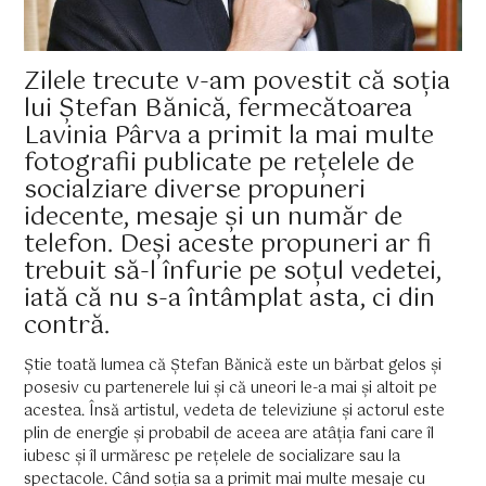
Zilele trecute v-am povestit că soția
lui Ștefan Bănică, fermecătoarea
Lavinia Pârva a primit la mai multe
fotografii publicate pe rețelele de
socialziare diverse propuneri
idecente, mesaje și un număr de
telefon. Deși aceste propuneri ar fi
trebuit să-l înfurie pe soțul vedetei,
iată că nu s-a întâmplat asta, ci din
contră.
Știe toată lumea că Ștefan Bănică este un bărbat gelos și
posesiv cu partenerele lui și că uneori le-a mai și altoit pe
acestea. Însă artistul, vedeta de televiziune și actorul este
plin de energie și probabil de aceea are atâția fani care îl
iubesc și îl urmăresc pe rețelele de socializare sau la
spectacole. Când soția sa a primit mai multe mesaje cu