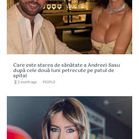
Care este starea de sănătate a Andreei Sasu
după cele două luni petrecute pe patul de
spital
hourglass_full
2 month ago
format_list_bulleted
PEOPLE