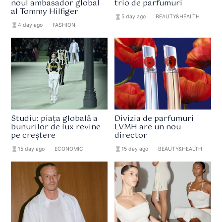
noul ambasador global
trio de parfumuri
al Tommy Hilfiger
hourglass_full
5 day ago
format_list_bulleted
BEAUTY&HEALTH
hourglass_full
4 day ago
format_list_bulleted
FASHION
Studiu: piața globală a
Divizia de parfumuri
bunurilor de lux revine
LVMH are un nou
pe creștere
director
hourglass_full
15 day ago
format_list_bulleted
ECONOMIC
hourglass_full
15 day ago
format_list_bulleted
BEAUTY&HEALTH