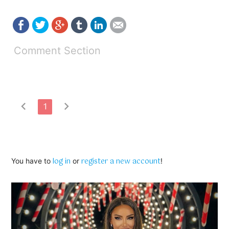
Comment Section
chevron_left
chevron_right
1
log in
register a new account
You have to
or
!