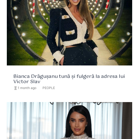
Bianca Drăgușanu tună și fulgeră la adresa lui
Victor Slav
hourglass_full
1 month ago
format_list_bulleted
PEOPLE