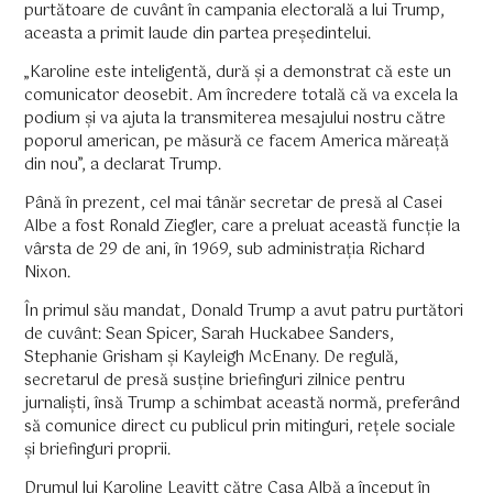
purtătoare de cuvânt în campania electorală a lui Trump,
aceasta a primit laude din partea președintelui.
„Karoline este inteligentă, dură și a demonstrat că este un
comunicator deosebit. Am încredere totală că va excela la
podium și va ajuta la transmiterea mesajului nostru către
poporul american, pe măsură ce facem America măreață
din nou”, a declarat Trump.
Până în prezent, cel mai tânăr secretar de presă al Casei
Albe a fost Ronald Ziegler, care a preluat această funcție la
vârsta de 29 de ani, în 1969, sub administrația Richard
Nixon.
În primul său mandat, Donald Trump a avut patru purtători
de cuvânt: Sean Spicer, Sarah Huckabee Sanders,
Stephanie Grisham și Kayleigh McEnany. De regulă,
secretarul de presă susține briefinguri zilnice pentru
jurnaliști, însă Trump a schimbat această normă, preferând
să comunice direct cu publicul prin mitinguri, rețele sociale
și briefinguri proprii.
Drumul lui Karoline Leavitt către Casa Albă a început în