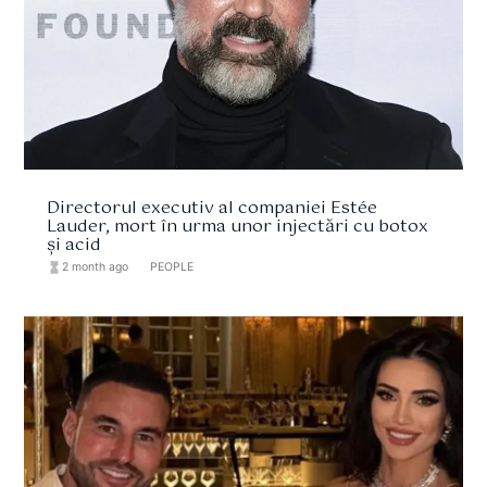
Directorul executiv al companiei Estée
Lauder, mort în urma unor injectări cu botox
și acid
hourglass_full
2 month ago
format_list_bulleted
PEOPLE