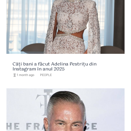
Câți bani a făcut Adelina Pestrițu din
Instagram în anul 2025
hourglass_full
1 month ago
format_list_bulleted
PEOPLE