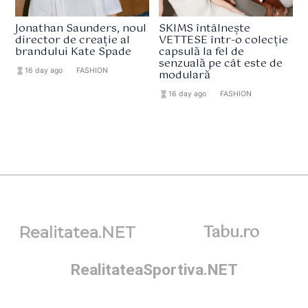
Jonathan Saunders, noul
SKIMS întâlnește
director de creație al
VETTESE într-o colecție
brandului Kate Spade
capsulă la fel de
senzuală pe cât este de
hourglass_full
16 day ago
format_list_bulleted
FASHION
modulară
hourglass_full
16 day ago
format_list_bulleted
FASHION
Tabu.ro
Realitatea.NET
RealitateaSportiva.NET