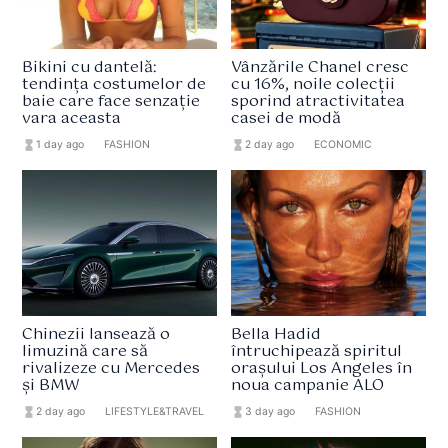
Bikini cu dantelă:
Vânzările Chanel cresc
tendința costumelor de
cu 16%, noile colecții
baie care face senzație
sporind atractivitatea
vara aceasta
casei de modă
hourglass_full
1 day ago
format_list_bulleted
FASHION
hourglass_full
2 day ago
format_list_bulleted
ECONOMIC
Chinezii lansează o
Bella Hadid
limuzină care să
întruchipează spiritul
rivalizeze cu Mercedes
orașului Los Angeles în
și BMW
noua campanie ALO
hourglass_full
2 day ago
format_list_bulleted
LIFESTYLE&TRAVEL
hourglass_full
3 day ago
format_list_bulleted
FASHION