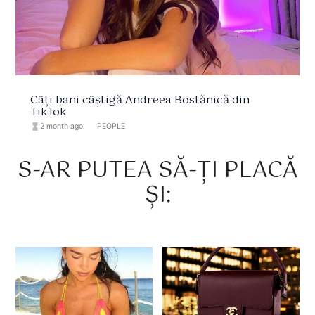
Câți bani câștigă Andreea Bostănică din
TikTok
hourglass_full
2 month ago
format_list_bulleted
PEOPLE
S-AR PUTEA SĂ-ȚI PLACĂ
ȘI: