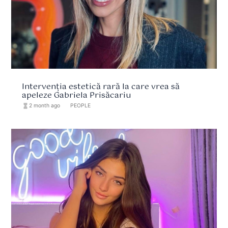
Intervenția estetică rară la care vrea să
apeleze Gabriela Prisăcariu
hourglass_full
2 month ago
format_list_bulleted
PEOPLE