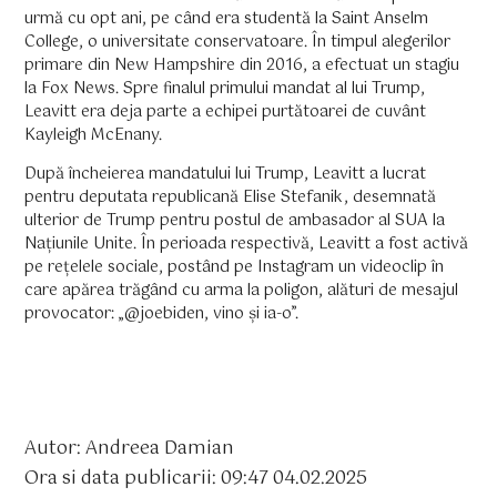
urmă cu opt ani, pe când era studentă la Saint Anselm
College, o universitate conservatoare. În timpul alegerilor
primare din New Hampshire din 2016, a efectuat un stagiu
la Fox News. Spre finalul primului mandat al lui Trump,
Leavitt era deja parte a echipei purtătoarei de cuvânt
Kayleigh McEnany.
După încheierea mandatului lui Trump, Leavitt a lucrat
pentru deputata republicană Elise Stefanik, desemnată
ulterior de Trump pentru postul de ambasador al SUA la
Națiunile Unite. În perioada respectivă, Leavitt a fost activă
pe rețelele sociale, postând pe Instagram un videoclip în
care apărea trăgând cu arma la poligon, alături de mesajul
provocator: „@joebiden, vino și ia-o”.
Autor: Andreea Damian
Ora si data publicarii: 09:47 04.02.2025