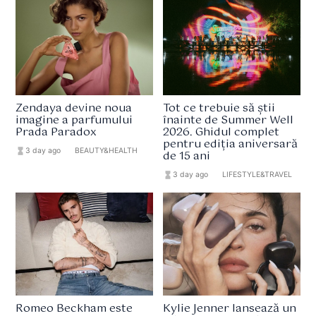
Zendaya devine noua
Tot ce trebuie să știi
imagine a parfumului
înainte de Summer Well
Prada Paradox
2026. Ghidul complet
pentru ediția aniversară
hourglass_full
3 day ago
format_list_bulleted
BEAUTY&HEALTH
de 15 ani
hourglass_full
3 day ago
format_list_bulleted
LIFESTYLE&TRAVEL
Romeo Beckham este
Kylie Jenner lansează un