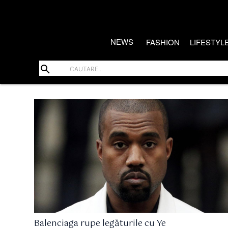
NEWS
FASHION
LIFESTYL
search
Balenciaga rupe legăturile cu Ye