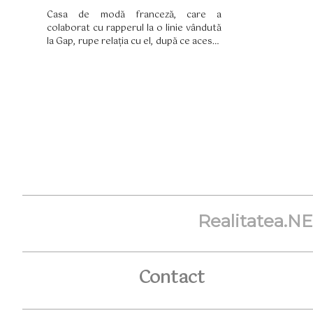
Casa de modă franceză, care a
colaborat cu rapperul la o linie vândută
la Gap, rupe relația cu el, după ce acesta
a folosit în mod repetat discursul
instigator la ură.
Realitatea.N
Contact