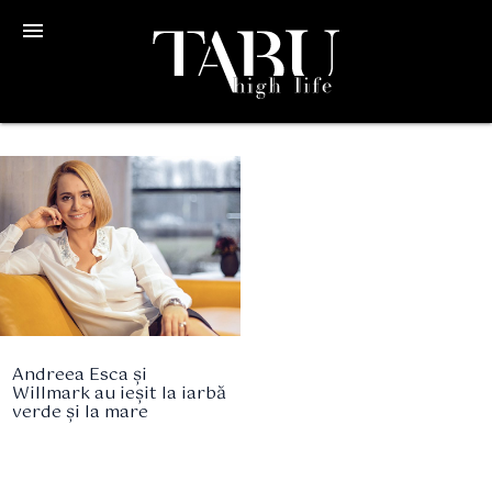
menu
Andreea Esca și
Willmark au ieșit la iarbă
verde și la mare