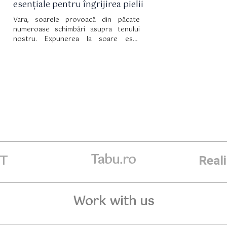
esențiale pentru îngrijirea pielii
Vara, soarele provoacă din păcate
numeroase schimbări asupra tenului
nostru. Expunerea la soare este
responsabilă de apariția petelor
pigmentare, arsurilor solare, unele
alergii și în cele mai neplăcute cazuri,
dezvoltarea unor tipuri de cancer al
pielii.
Tabu.ro
ET
Real
Work with us