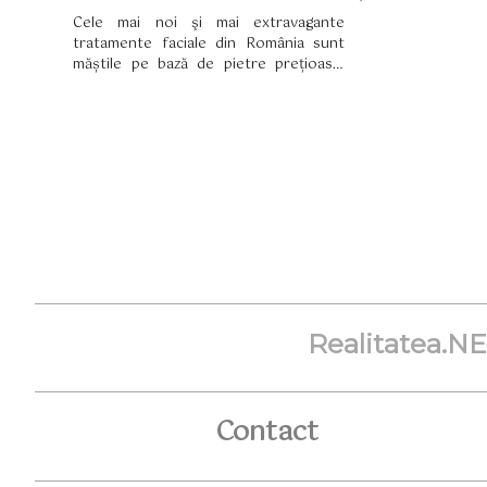
Cele mai noi şi mai extravagante
tratamente faciale din România sunt
măștile pe bază de pietre prețioase.
Acestea sunt disponibile în numai
câteva saloane de cosmetică de la noi şi
promite un efect rapid de întinerire,
netezind ridurile fine. De asemenea,
conferă tenului strălucire.
Realitatea.N
Contact