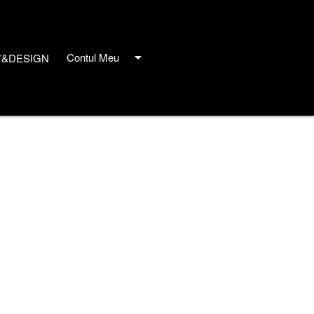
arrow_drop_down
Contul Meu
T&DESIGN
close