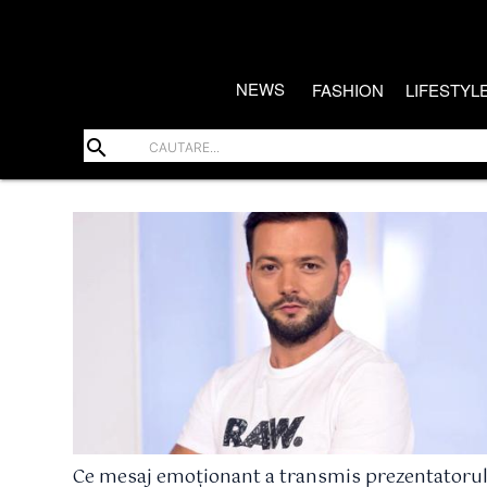
NEWS
FASHION
LIFESTYL
search
Ce mesaj emoționant a transmis prezentatoru