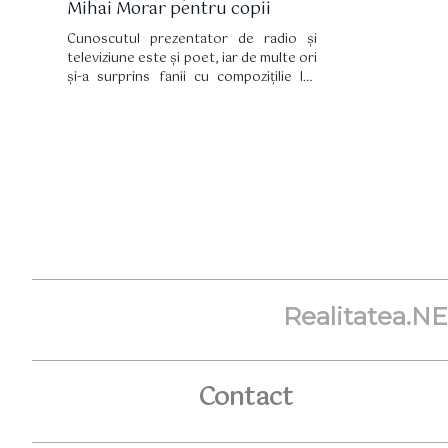
Mihai Morar pentru copii
Cunoscutul prezentator de radio și
televiziune este și poet, iar de multe ori
și-a surprins fanii cu compozițilie lui.
Iată că zilele trecute Mihai Morar a
publicat pe rețelele de socializare o
poezie probabil compusă de el. Astfel
că vedeta a primit o mulțime de
aprecieri și comentarii la poezia sa.
Realitatea.N
Contact