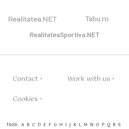
Tabu.ro
Realitatea.NET
RealitateaSportiva.NET
Contact •
Work with us •
Cookies •
TAGS:
A
B
C
D
E
F
G
H
I
J
K
L
M
N
O
P
Q
R
S