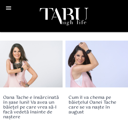
menu
Oana Tache e însărcinată
Cum îl va chema pe
în șase luni! Va avea un
băiețelul Oanei Tache
băiețel pe care vrea să-l
care se va naște în
facă vedetă înainte de
august
naștere