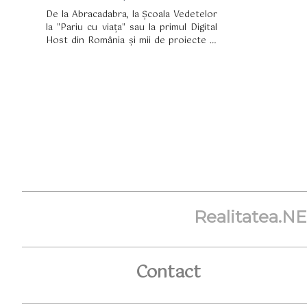
De la Abracadabra, la Școala Vedetelor
la "Pariu cu viața" sau la primul Digital
Host din România și mii de proiecte în
online pentru brand-uri locale și
internaționale, Oana Tache este cea mai
cool proaspătă mămică din showbiz.
Vedeta a dărâmat toate clișeele legate
de femeile gravide când a pozat cu doar
2 zile înainte de naștere în ipostaze în
care nu am mai văzut-o niciodată!
Realitatea.N
Contact