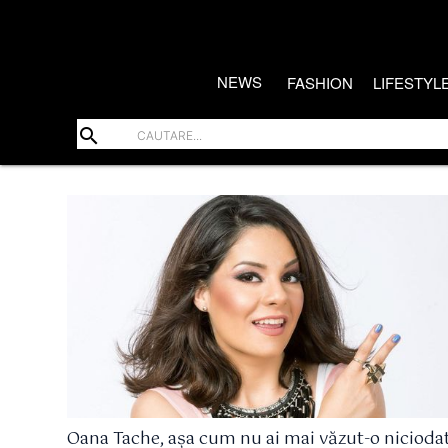
NEWS
FASHION
LIFESTYL
search
Oana Tache, așa cum nu ai mai văzut-o nicioda