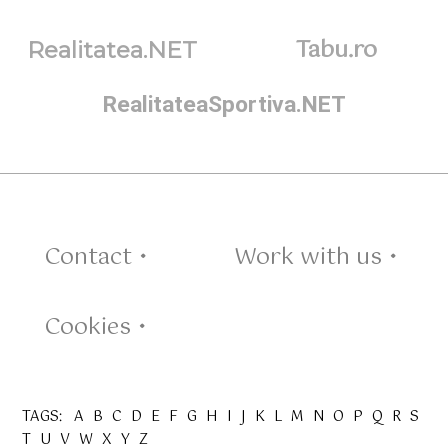
Tabu.ro
Realitatea.NET
RealitateaSportiva.NET
Contact •
Work with us •
Cookies •
TAGS:
A
B
C
D
E
F
G
H
I
J
K
L
M
N
O
P
Q
R
S
T
U
V
W
X
Y
Z