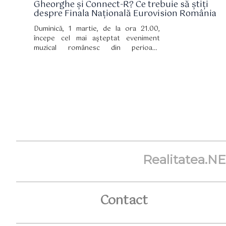
Gheorghe și Connect-R? Ce trebuie să știți
despre Finala Națională Eurovision România
Duminică, 1 martie, de la ora 21.00,
începe cel mai aşteptat eveniment
muzical românesc din perioada
următoare: Finala Naţională Eurovision,
organizată la Buzău şi transmisă în
direct de televiziunea română în
România și în întreaga lume.
Realitatea.N
Contact