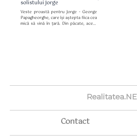
solistului Jorge
Veste proastă pentru Jorge - George
Papagheorghe, care își aștepta fiica cea
mică să vină în țară. Din păcate, acest
lucru nu mai este posibil din cauza
problemelor cu Corona Virus, astfel că
probabil mama micuței a luat hotărârea
de a nu-și mai trimite fiica în țară.
Realitatea.N
Contact